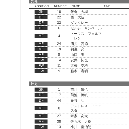
先発
POSITION
NUMBER
NAME
TIME
GK
18
飯倉 大樹
DF
22
西 大伍
DF
33
ダンクレー
DF
6
セルジ サンペール
トーマス フェルマ
MF
4
ーレン
MF
24
酒井 高徳
MF
19
初瀬 亮
MF
5
山口 蛍
FW
14
安井 拓也
FW
11
古橋 亨梧
FW
9
藤本 憲明
控え
GK
1
前川 黛也
DF
17
菊池 流帆
DF
44
藤谷 壮
アンドレス イニエ
MF
8
スタ
MF
27
郷家 友太
MF
38
佐々木 大樹
FW
13
小川 慶治朗