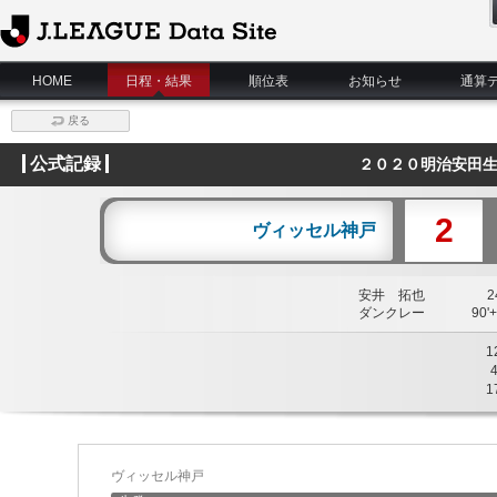
J.League Data Site
HOME
日程・結果
順位表
お知らせ
通算
戻る
公式記録
２０２０明治安田生
2
ヴィッセル神戸
安井 拓也
24
ダンクレー
90'+
1
1
ヴィッセル神戸