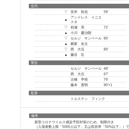
交代
▽
安井 拓也
59'
アンドレス イニエ
▲
スタ
▽
初瀬 亮
72'
▲
小川 慶治朗
▽
セルジ サンペール
80'
▲
郷家 友太
▽
西 大伍
80'
▲
藤谷 壮
警告
セルジ サンペール
48'
西 大伍
67'
古橋 亨梧
76'
藤本 憲明
90'+1
監督
トルステン フィンク
備考
新型コロナウイルス感染予防対策のため、制限付き
（入場者数上限「5000人以下」又は収容率「50%以下」）