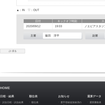
▲：IN ▽：OUT
日付
キックオフ時刻
ス
2020/09/12
19:03
ノエビアスタジ
主審
飯田 淳平
副審
戻る
HOME
日程・結果
順位表
お知らせ
通算データ
試合日程・試合結果
順位表
選手登録追加抹消の
通算勝敗表