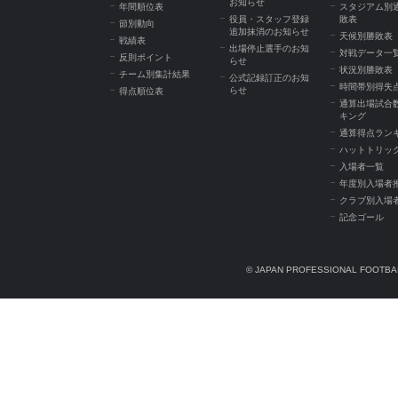
お知らせ
年間順位表
スタジアム別
役員・スタッフ登録
敗表
節別動向
追加抹消のお知らせ
天候別勝敗表
戦績表
出場停止選手のお知
対戦データ一
反則ポイント
らせ
状況別勝敗表
チーム別集計結果
公式記録訂正のお知
時間帯別得失
らせ
得点順位表
通算出場試合
キング
通算得点ラン
ハットトリッ
入場者一覧
年度別入場者
クラブ別入場
記念ゴール
© JAPAN PROFESSIONAL FOOTBAL