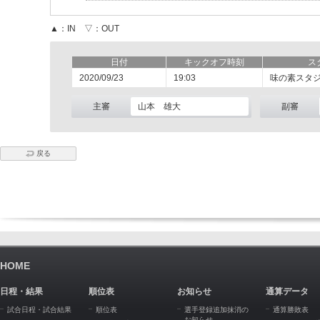
▲：IN ▽：OUT
日付
キックオフ時刻
ス
2020/09/23
19:03
味の素スタ
主審
山本 雄大
副審
戻る
HOME
日程・結果
順位表
お知らせ
通算データ
試合日程・試合結果
順位表
選手登録追加抹消の
通算勝敗表
お知らせ