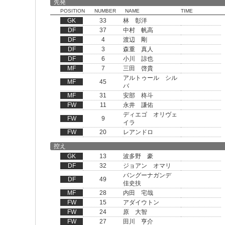
先発
POSITION
NUMBER
NAME
TIME
GK
33
林 彰洋
DF
37
中村 帆高
DF
4
渡辺 剛
DF
3
森重 真人
DF
6
小川 諒也
MF
7
三田 啓貴
アルトゥール シル
MF
45
バ
MF
31
安部 柊斗
FW
11
永井 謙佑
ディエゴ オリヴェ
FW
9
イラ
FW
20
レアンドロ
控え
GK
13
波多野 豪
DF
32
ジョアン オマリ
バングーナガンデ
DF
49
佳史扶
MF
28
内田 宅哉
FW
15
アダイウトン
FW
24
原 大智
FW
27
田川 亨介