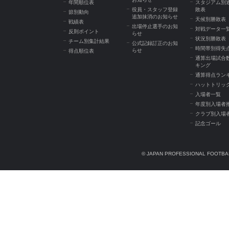
年間順位表
スタジアム別
役員・スタッフ登録
敗表
節別動向
追加抹消のお知らせ
天候別勝敗表
戦績表
出場停止選手のお知
対戦データ一
反則ポイント
らせ
状況別勝敗表
チーム別集計結果
公式記録訂正のお知
時間帯別得失
らせ
得点順位表
通算出場試合
キング
通算得点ラン
ハットトリッ
入場者一覧
年度別入場者
クラブ別入場
記念ゴール
© JAPAN PROFESSIONAL FOOTBAL