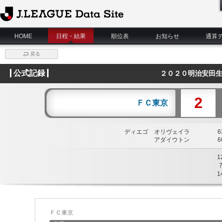
J.League Data Site
HOME
日程・結果
順位表
お知らせ
通算
戻る
公式記録
２０２０明治安田生
2
ＦＣ東京
ディエゴ オリヴェイラ
63
アダイウトン
66
1
1
ＦＣ東京