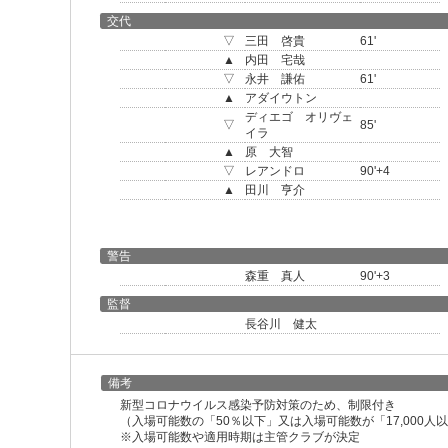
交代
▽
三田 啓貴
61'
▲
内田 宅哉
▽
永井 謙佑
61'
▲
アダイウトン
ディエゴ オリヴェ
▽
85'
イラ
▲
原 大智
▽
レアンドロ
90'+4
▲
田川 亨介
警告
森重 真人
90'+3
監督
長谷川 健太
備考
新型コロナウイルス感染予防対策のため、制限付き
（入場可能数の「50％以下」又は入場可能数が「17,000
※入場可能数や適用時期は主管クラブが決定