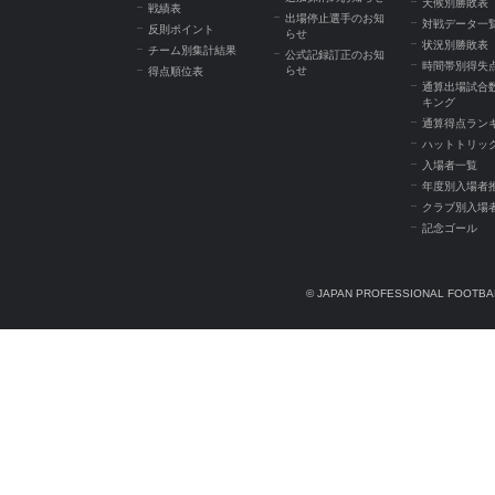
天候別勝敗表
戦績表
出場停止選手のお知
対戦データ一
反則ポイント
らせ
状況別勝敗表
チーム別集計結果
公式記録訂正のお知
時間帯別得失
らせ
得点順位表
通算出場試合
キング
通算得点ラン
ハットトリッ
入場者一覧
年度別入場者
クラブ別入場
記念ゴール
© JAPAN PROFESSIONAL FOOTBAL