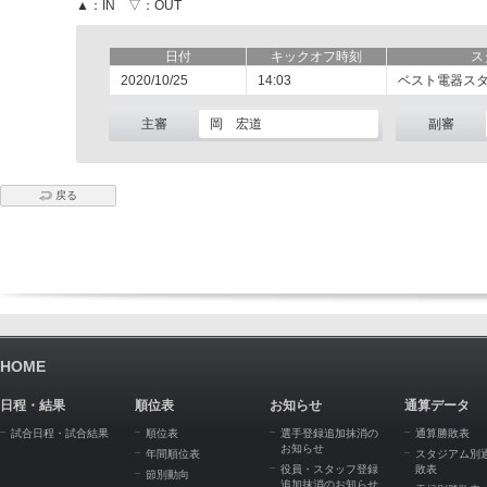
▲：IN ▽：OUT
日付
キックオフ時刻
ス
2020/10/25
14:03
ベスト電器ス
主審
岡 宏道
副審
戻る
HOME
日程・結果
順位表
お知らせ
通算データ
試合日程・試合結果
順位表
選手登録追加抹消の
通算勝敗表
お知らせ
年間順位表
スタジアム別
役員・スタッフ登録
敗表
節別動向
追加抹消のお知らせ