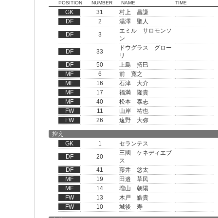
POSITION
NUMBER
NAME
TIME
GK
31
村上 昌謙
DF
2
湯澤 聖人
エミル サロモンソ
DF
3
ン
ドウグラス グロー
DF
33
リ
DF
50
上島 拓巳
MF
6
前 寛之
MF
16
石津 大介
MF
17
福満 隆貴
MF
40
松本 泰志
FW
11
山岸 祐也
FW
26
遠野 大弥
控え
GK
1
セランテス
三國 ケネディエブ
DF
20
ス
DF
41
藤井 悠太
MF
19
田邉 草民
MF
14
増山 朝陽
FW
13
木戸 皓貴
FW
10
城後 寿