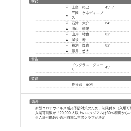
交代
▽
上島 拓巳
45'+7
三國 ケネディエブ
▲
ス
▽
石津 大介
64'
▲
増山 朝陽
▽
山岸 祐也
82'
▲
城後 寿
▽
福満 隆貴
82'
▲
藤井 悠太
警告
ドウグラス グロー
45'
リ
監督
長谷部 茂利
備考
新型コロナウイルス感染予防対策のため、制限付き（入場可
入場可能数が「20,000 人以上のスタジアムは30％程度か
※入場可能数や適用時期は主管クラブが決定