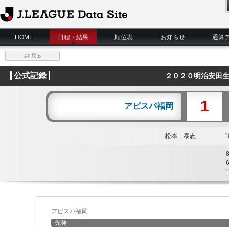
J.League Data Site
HOME
日程・結果
順位表
お知らせ
通算
戻る
公式記録
２０２０明治安田生
1
アビスパ福岡
松本 泰志
10
1
アビスパ福岡
先発