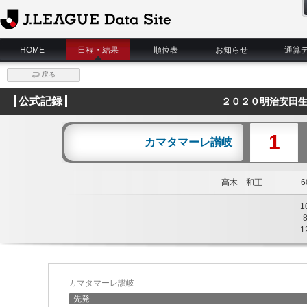
J.League Data Site
HOME
日程・結果
順位表
お知らせ
通算
戻る
公式記録
２０２０明治安田生
1
カマタマーレ讃岐
高木 和正
60
1
1
カマタマーレ讃岐
先発