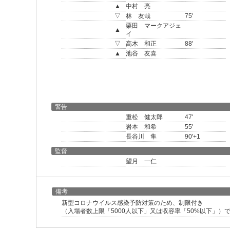
▲
中村 亮
▽
林 友哉
75'
栗田 マークアジェ
▲
イ
▽
高木 和正
88'
▲
池谷 友喜
警告
重松 健太郎
47'
岩本 和希
55'
長谷川 隼
90'+1
監督
望月 一仁
備考
新型コロナウイルス感染予防対策のため、制限付き
（入場者数上限「5000人以下」又は収容率「50%以下」）