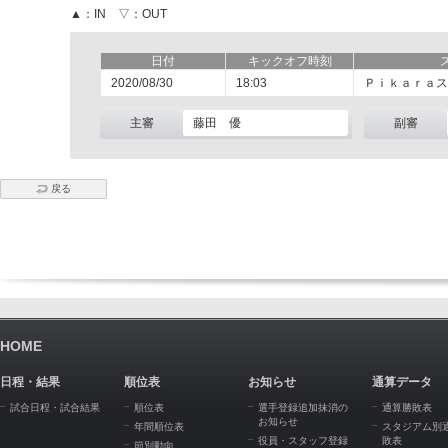
▲：IN ▽：OUT
日付
キックオフ時刻
2020/08/30
18:03
Ｐｉｋａｒａス
主審
藤田 優
副審
戻る
HOME
日程・結果
順位表
お知らせ
通算データ
試合日程・試合結果
順位表
選手登録追加抹消の
通算勝敗表
お知らせ
年間順位表
スタジアム別
役員・スタッフ登録
敗表
節別動向