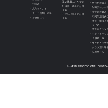
追加抹消のお知らせ
天候別勝敗表
戦績表
出場停止選手のお知
対戦データ一
反則ポイント
らせ
状況別勝敗表
チーム別集計結果
公式記録訂正のお知
時間帯別得失
らせ
得点順位表
通算出場試合
キング
通算得点ラン
ハットトリッ
入場者一覧
年度別入場者
クラブ別入場
記念ゴール
© JAPAN PROFESSIONAL FOOTBAL