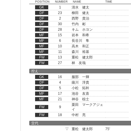
POSITION
NUMBER
NAME
TIME
GK
1
清水 健太
DF
23
柳田 健太
DF
2
西野 貴治
DF
30
竹内 彬
DF
28
キム ホヨン
MF
15
岩本 和希
MF
6
長谷川 隼
MF
10
高木 和正
MF
11
森川 裕基
FW
13
重松 健太郎
FW
27
林 友哉
控え
GK
16
服部 一輝
DF
4
薩川 淳貴
DF
5
小松 拓幹
MF
17
池谷 友喜
MF
21
神谷 椋士
栗田 マークアジェ
FW
9
イ
FW
18
中村 亮
交代
▽
重松 健太郎
75'