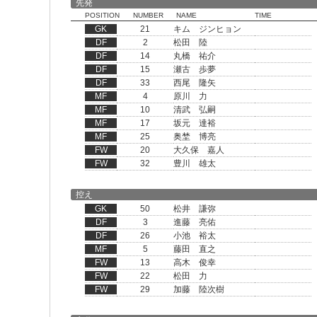
先発
POSITION
NUMBER
NAME
TIME
GK
21
キム ジンヒョン
DF
2
松田 陸
DF
14
丸橋 祐介
DF
15
瀬古 歩夢
DF
33
西尾 隆矢
MF
4
原川 力
MF
10
清武 弘嗣
MF
17
坂元 達裕
MF
25
奥埜 博亮
FW
20
大久保 嘉人
FW
32
豊川 雄太
控え
GK
50
松井 謙弥
DF
3
進藤 亮佑
DF
26
小池 裕太
MF
5
藤田 直之
FW
13
高木 俊幸
FW
22
松田 力
FW
29
加藤 陸次樹