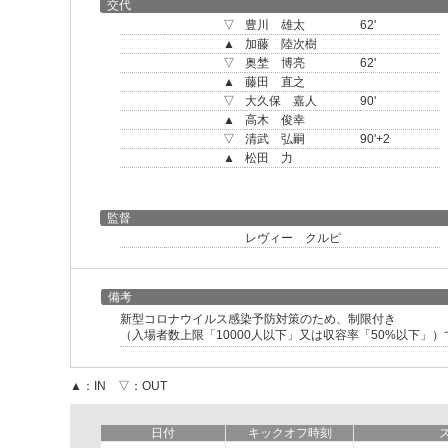
交代
▽
豊川 雄太
62'
▲
加藤 陸次樹
▽
奥埜 博亮
62'
▲
藤田 直之
▽
大久保 嘉人
90'
▲
高木 俊幸
▽
清武 弘嗣
90'+2
▲
松田 力
監督
レヴィー クルピ
備考
新型コロナウイルス感染予防対策のため、制限付き
（入場者数上限「10000人以下」又は収容率「50%以下」
▲：IN ▽：OUT
日付
キックオフ時刻