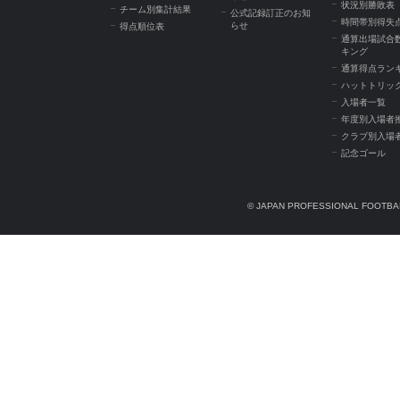
状況別勝敗表
チーム別集計結果
公式記録訂正のお知
時間帯別得失
らせ
得点順位表
通算出場試合
キング
通算得点ラン
ハットトリッ
入場者一覧
年度別入場者
クラブ別入場
記念ゴール
© JAPAN PROFESSIONAL FOOTBAL