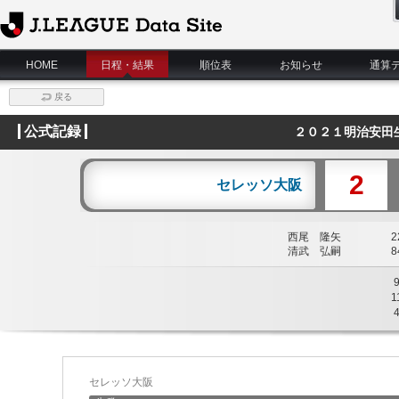
J.League Data Site
HOME
日程・結果
順位表
お知らせ
通算
戻る
公式記録
２０２１明治安田
2
セレッソ大阪
西尾 隆矢
22
清武 弘嗣
84
1
セレッソ大阪