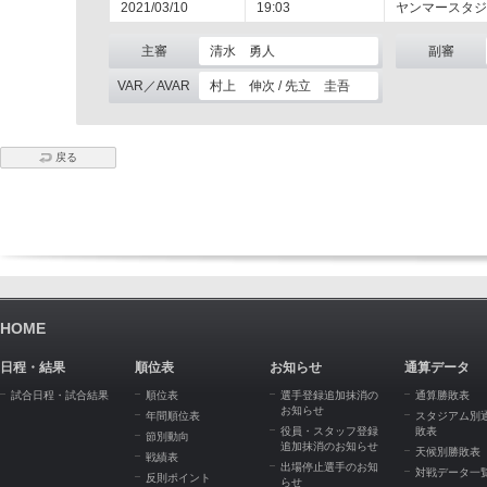
2021/03/10
19:03
ヤンマースタジ
主審
清水 勇人
副審
VAR／AVAR
村上 伸次 / 先立 圭吾
戻る
HOME
日程・結果
順位表
お知らせ
通算データ
試合日程・試合結果
順位表
選手登録追加抹消の
通算勝敗表
お知らせ
年間順位表
スタジアム別
役員・スタッフ登録
敗表
節別動向
追加抹消のお知らせ
天候別勝敗表
戦績表
出場停止選手のお知
対戦データ一
反則ポイント
らせ