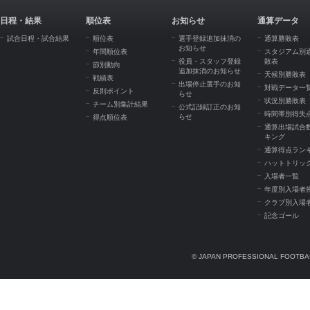
日程・結果
順位表
お知らせ
通算データ
試合日程・試合結果
順位表
選手登録追加抹消の
通算勝敗表
お知らせ
年間順位表
スタジアム別
役員・スタッフ登録
敗表
節別動向
追加抹消のお知らせ
天候別勝敗表
戦績表
出場停止選手のお知
対戦データ一
反則ポイント
らせ
状況別勝敗表
チーム別集計結果
公式記録訂正のお知
時間帯別得失
らせ
得点順位表
通算出場試合
キング
通算得点ラン
ハットトリッ
入場者一覧
年度別入場者
クラブ別入場
記念ゴール
© JAPAN PROFESSIONAL FOOTBAL