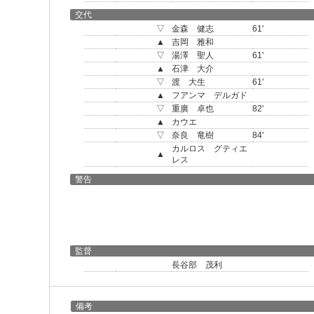
交代
▽
金森 健志
61'
▲
吉岡 雅和
▽
湯澤 聖人
61'
▲
石津 大介
▽
渡 大生
61'
▲
フアンマ デルガド
▽
重廣 卓也
82'
▲
カウエ
▽
奈良 竜樹
84'
カルロス グティエ
▲
レス
警告
監督
長谷部 茂利
備考