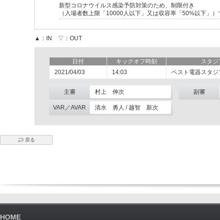
新型コロナウイルス感染予防対策のため、制限付き
（入場者数上限「10000人以下」又は収容率「50%以下」
▲：IN ▽：OUT
日付
キックオフ時刻
スタジ
2021/04/03
14:03
ベスト電器スタジ
主審
村上 伸次
副審
VAR／AVAR
清水 勇人 / 越智 新次
戻る
HOME