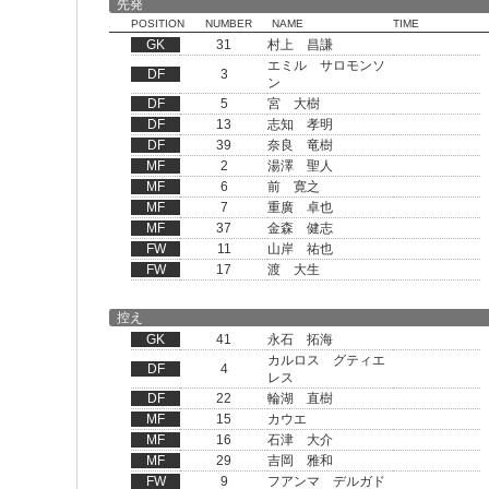
先発
POSITION
NUMBER
NAME
TIME
GK
31
村上 昌謙
エミル サロモンソ
DF
3
ン
DF
5
宮 大樹
DF
13
志知 孝明
DF
39
奈良 竜樹
MF
2
湯澤 聖人
MF
6
前 寛之
MF
7
重廣 卓也
MF
37
金森 健志
FW
11
山岸 祐也
FW
17
渡 大生
控え
GK
41
永石 拓海
カルロス グティエ
DF
4
レス
DF
22
輪湖 直樹
MF
15
カウエ
MF
16
石津 大介
MF
29
吉岡 雅和
FW
9
フアンマ デルガド