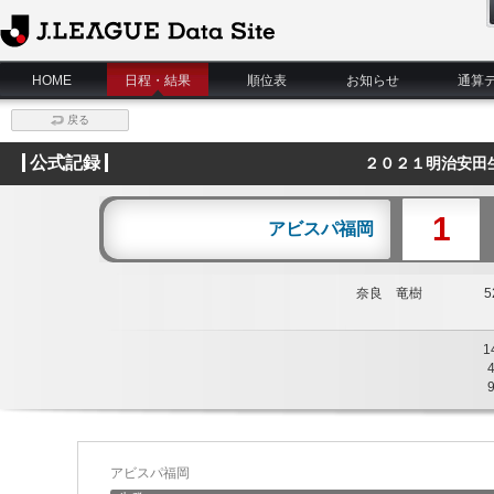
J.League Data Site
HOME
日程・結果
順位表
お知らせ
通算
戻る
公式記録
２０２１明治安田
1
アビスパ福岡
奈良 竜樹
52
1
アビスパ福岡