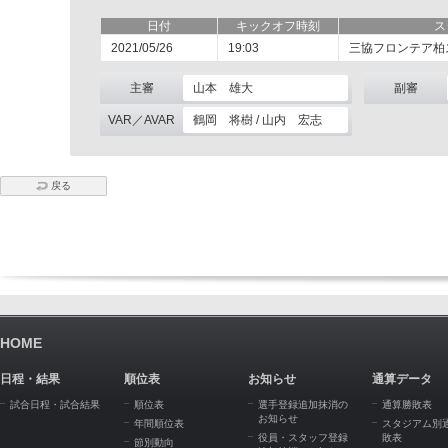
日付
キックオフ時刻
ス
2021/05/26
19:03
三協フロンテア柏
主審
山本 雄大
副審
VAR／AVAR
鶴岡 将樹 / 山内 宏志
戻る
HOME
日程・結果
順位表
お知らせ
通算データ
試合日程・試合結果
順位表
選手登録追加抹消の
通算勝敗表
お知らせ
年間順位表
スタジアム別
役員・スタッフ登録
敗表
節別動向