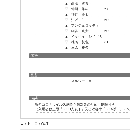
▲
高橋 峻希
▽
仲間 隼斗
57'
▲
神谷 優太
▽
江坂 任
60'
▲
アンジェロッティ
▽
細谷 真大
60'
▲
イッペイ シノヅカ
▽
椎橋 慧也
81'
▲
三原 雅俊
警告
監督
ネルシーニョ
備考
新型コロナウイルス感染予防対策のため、制限付き
（入場者数上限「5000人以下」又は収容率「50%以下」）
▲：IN ▽：OUT