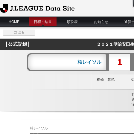
J.League Data Site
HOME
日程・結果
順位表
お知らせ
通算
戻る
公式記録
２０２１明治安田生
1
柏レイソル
椎橋 慧也
62
1
1
柏レイソル