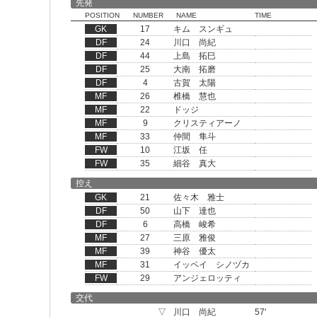
先発
POSITION
NUMBER
NAME
TIME
GK
17
キム スンギュ
DF
24
川口 尚紀
DF
44
上島 拓巳
DF
25
大南 拓磨
DF
4
古賀 太陽
MF
26
椎橋 慧也
MF
22
ドッジ
MF
9
クリスティアーノ
MF
33
仲間 隼斗
FW
10
江坂 任
FW
35
細谷 真大
控え
GK
21
佐々木 雅士
DF
50
山下 達也
DF
6
高橋 峻希
MF
27
三原 雅俊
MF
39
神谷 優太
MF
31
イッペイ シノヅカ
FW
29
アンジェロッティ
交代
▽
川口 尚紀
57'