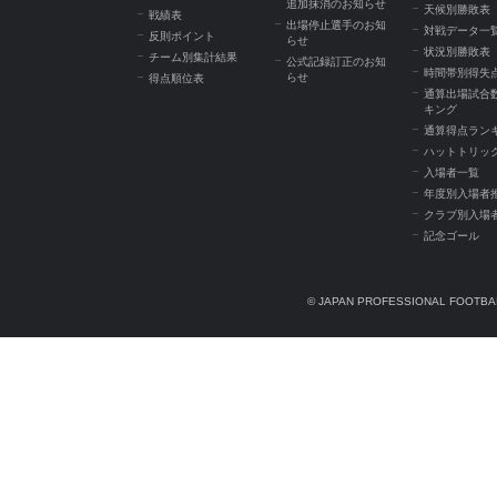
追加抹消のお知らせ
天候別勝敗表
戦績表
出場停止選手のお知
対戦データ一
反則ポイント
らせ
状況別勝敗表
チーム別集計結果
公式記録訂正のお知
時間帯別得失
らせ
得点順位表
通算出場試合
キング
通算得点ラン
ハットトリッ
入場者一覧
年度別入場者
クラブ別入場
記念ゴール
© JAPAN PROFESSIONAL FOOTBAL