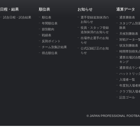
日程・結果
順位表
お知らせ
通算データ
試合日程・試合結果
順位表
選手登録追加抹消の
通算勝敗表
お知らせ
年間順位表
スタジアム別
役員・スタッフ登録
敗表
節別動向
追加抹消のお知らせ
天候別勝敗表
戦績表
出場停止選手のお知
対戦データ一
反則ポイント
らせ
状況別勝敗表
チーム別集計結果
公式記録訂正のお知
時間帯別得失
らせ
得点順位表
通算出場試合
キング
通算得点ラン
ハットトリッ
入場者一覧
年度別入場者
クラブ別入場
記念ゴール
© JAPAN PROFESSIONAL FOOTBAL