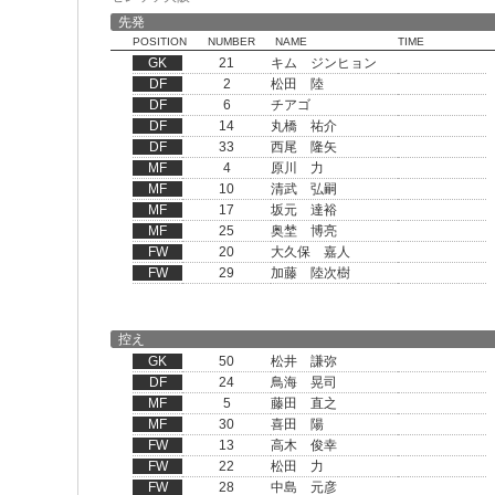
先発
POSITION
NUMBER
NAME
TIME
GK
21
キム ジンヒョン
DF
2
松田 陸
DF
6
チアゴ
DF
14
丸橋 祐介
DF
33
西尾 隆矢
MF
4
原川 力
MF
10
清武 弘嗣
MF
17
坂元 達裕
MF
25
奥埜 博亮
FW
20
大久保 嘉人
FW
29
加藤 陸次樹
控え
GK
50
松井 謙弥
DF
24
鳥海 晃司
MF
5
藤田 直之
MF
30
喜田 陽
FW
13
高木 俊幸
FW
22
松田 力
FW
28
中島 元彦