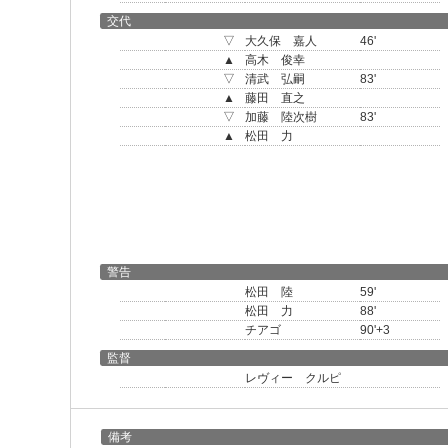
交代
▽
大久保 嘉人
46'
▲
高木 俊幸
▽
清武 弘嗣
83'
▲
藤田 直之
▽
加藤 陸次樹
83'
▲
松田 力
警告
松田 陸
59'
松田 力
88'
チアゴ
90'+3
監督
レヴィー クルピ
備考