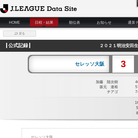
J.League Data Site
HOME
日程・結果
順位表
お知らせ
通算
戻る
公式記録
２０２１明治安田生
3
セレッソ大阪
加藤 陸次樹
46
坂元 達裕
57
チアゴ
74
1
セレッソ大阪