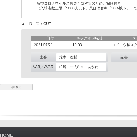
新型コロナウイルス感染予防対策のため、制限付き
（入場者数上限「5000人以下」又は収容率「50%以下」）
▲：IN ▽：OUT
日付
キックオフ時刻
ス
2021/07/21
19:03
ヨドコウ桜ス
主審
荒木 友輔
副審
VAR／AVAR
松尾 一 / 八木 あかね
戻る
HOME