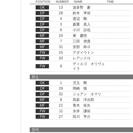
POSITION
NUMBER
NAME
TIME
GK
13
波多野 豪
DF
28
鈴木 準弥
DF
4
渡辺 剛
DF
3
森重 真人
DF
6
小川 諒也
MF
10
東 慶悟
MF
7
三田 啓貴
MF
31
安部 柊斗
FW
15
アダイウトン
FW
20
レアンドロ
ディエゴ オリヴェ
FW
9
イラ
控え
GK
1
児玉 剛
DF
29
岡崎 慎
DF
32
ジョアン オマリ
MF
8
髙萩 洋次郎
MF
21
青木 拓矢
FW
11
永井 謙佑
FW
27
田川 亨介
交代