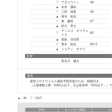
▽
アダイウトン
46'
▲
永井 謙佑
▽
三田 啓貴
46'
▲
青木 拓矢
▽
東 慶悟
67'
▲
田川 亨介
ディエゴ オリヴェ
▽
80'
イラ
▲
髙萩 洋次郎
▽
青木 拓矢
90'+2
▲
ジョアン オマリ
監督
長谷川 健太
備考
新型コロナウイルス感染予防対策のため、制限付き
（入場者数上限「5000人以下」又は収容率「50%以下」）
▲：IN ▽：OUT
日付
キックオフ時刻
ス