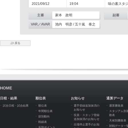
2021/09/12
19:04
味の素スタ
主審
家本 政明
副審
VAR／AVAR
池内 明彦 / 五十嵐 泰之
戻る
HOME
日程・結果
順位表
お知らせ
通算データ
試合日程・試合結果
順位表
選手登録追加抹消の
通算勝敗表
お知らせ
年間順位表
スタジアム別
役員・スタッフ登録
敗表
節別動向
追加抹消のお知らせ
天候別勝敗表
戦績表
出場停止選手のお知
対戦データ一
反則ポイント