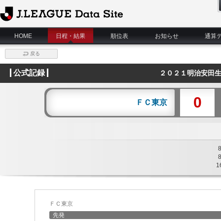
J.League Data Site
HOME
日程・結果
順位表
お知らせ
通算
戻る
公式記録
２０２１明治安田生
0
ＦＣ東京
1
ＦＣ東京
先発