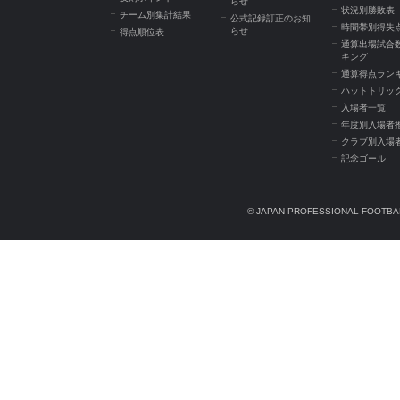
らせ
状況別勝敗表
チーム別集計結果
公式記録訂正のお知
時間帯別得失
らせ
得点順位表
通算出場試合
キング
通算得点ラン
ハットトリッ
入場者一覧
年度別入場者
クラブ別入場
記念ゴール
© JAPAN PROFESSIONAL FOOTBAL