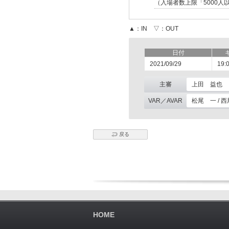
（入場者数上限「5000人
▲：IN ▽：OUT
日付
2021/09/29
19:
主審
上田 益也
VAR／AVAR
松尾 一 / 
戻る
HOME