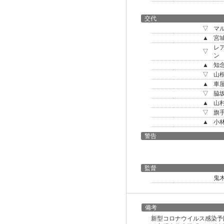
交代
▽
マ
▲
宮
レ
▽
ン
▲
知
▽
山
▲
車
▽
脇
▲
山
▽
旗
▲
小
警告
監督
鬼
備考
新型コロナウイルス感染予