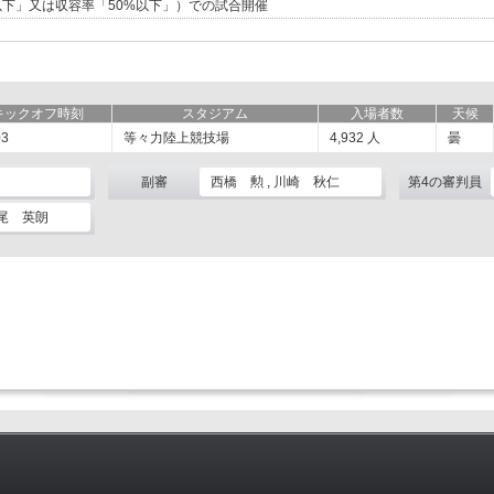
以下」又は収容率「50%以下」）での試合開催
キックオフ時刻
スタジアム
入場者数
天候
03
等々力陸上競技場
4,932
人
曇
副審
西橋 勲 , 川崎 秋仁
第4の審判員
西尾 英朗