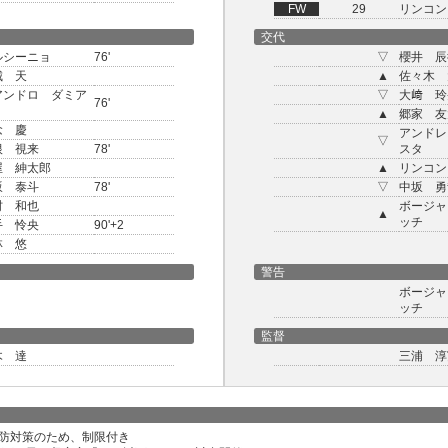
FW
29
リンコン
交代
ルシーニョ
76'
▽
櫻井 辰
城 天
▲
佐々木 
アンドロ ダミア
▽
大﨑 玲
76'
▲
郷家 友
念 慶
アンドレ
▽
根 視来
78'
スタ
屋 紳太郎
▲
リンコン
坂 泰斗
78'
▽
中坂 勇
村 和也
ボージャ
▲
ッチ
手 怜央
90'+2
林 悠
警告
ボージャ
ッチ
監督
木 達
三浦 淳
防対策のため、制限付き