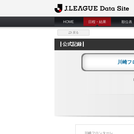
J.League Data Site
HOME
日程・結果
順位表
戻る
公式記録
川崎フ
川崎フロンターレ