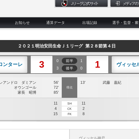
お知らせ
通算データ
出場記録
選手・監督・審
２０２１明治安田生命Ｊ１リーグ 第２８節第４日
0
前半
1
3
1
ロンターレ
ヴィッセ
3
後半
0
レアンドロ ダミアン
56'
13'
武藤 嘉紀
オウンゴール
72'
得点
家長 昭博
85'
11
11
SH
4
2
CK
15
8
FK
ヴィッセル神戸