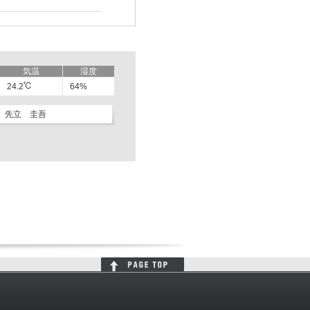
気温
湿度
24.2
64%
先立 圭吾