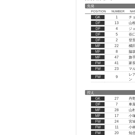
先発
POSITION
NUMBER
NA
GK
1
チ
DF
13
山
DF
4
ジ
DF
5
谷
DF
2
登
MF
22
橘
MF
8
脇
MF
47
旗
FW
41
家
FW
23
マ
レ
FW
9
ン
控え
GK
27
丹
DF
7
車
MF
28
山
MF
17
小
FW
24
宮
FW
11
小
FW
20
知