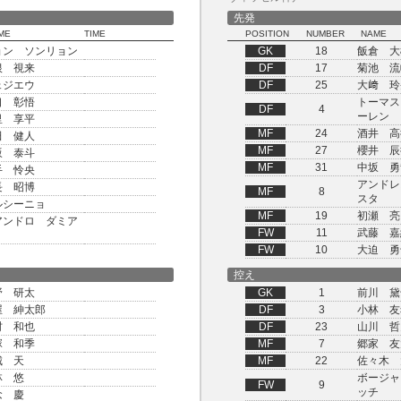
先発
ME
TIME
POSITION
NUMBER
NAME
ョン ソンリョン
GK
18
飯倉 大
根 視来
DF
17
菊池 流
ェジエウ
DF
25
大﨑 玲
口 彰悟
トーマス
DF
4
ーレン
里 享平
MF
24
酒井 高
田 健人
MF
27
櫻井 辰
坂 泰斗
MF
31
中坂 勇
手 怜央
アンドレ
長 昭博
MF
8
スタ
ルシーニョ
MF
19
初瀬 亮
アンドロ ダミア
FW
11
武藤 嘉
FW
10
大迫 勇
控え
野 研太
GK
1
前川 黛
屋 紳太郎
DF
3
小林 友
村 和也
DF
23
山川 哲
塚 和季
MF
7
郷家 友
城 天
MF
22
佐々木 
林 悠
ボージャ
FW
9
ッチ
念 慶