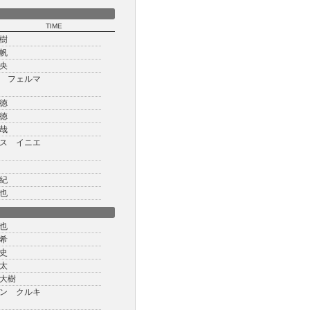
TIME
樹
帆
央
 フェルマ
徳
徳
哉
ス イニエ
紀
也
也
希
史
太
大樹
ン クルキ