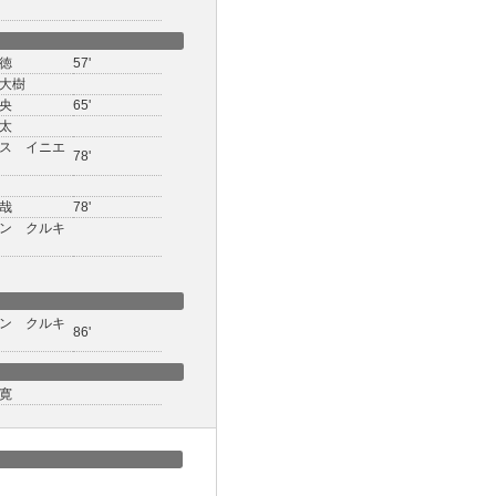
徳
57'
大樹
央
65'
太
ス イニエ
78'
哉
78'
ン クルキ
ン クルキ
86'
寛