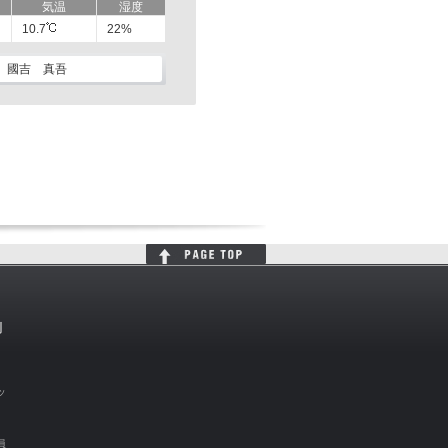
気温
湿度
10.7
22%
國吉 真吾
判
ッ
員