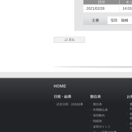
日付
キ
2021/02/28
14:03
主審
窪田 陽輔
戻る
HOME
日程・結果
順位表
お
試合日程・試合結果
順位表
年間順位表
節別動向
戦績表
反則ポイント