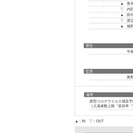
▲
青
▽
内
▲
田
▽
渡
▲
城
警告
平
監督
奥
備考
新型コロナウイルス感染予
（入場者数上限「収容率「
▲：IN ▽：OUT