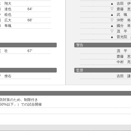
木 翔大
▲
吉田 伊
田 達也
64'
▽
齋藤 恵
中 稔也
▲
武 颯
辺 広大
68'
▽
沖野 将
和 隼颯
▲
國分 将
▽
茂 平
▲
普光院 
警告
尾 壮
67'
茂 平
齋藤 恵
中村 亮
監督
野 僚右
吉田 謙
防対策のため、制限付き
50%以下」）での試合開催