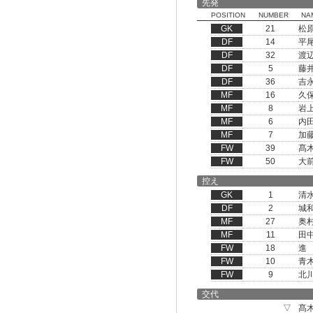
先発
POSITION
NUMBER
NA
GK
21
松
DF
14
平
DF
32
渡
DF
5
藤
DF
36
吉
MF
16
久
MF
8
岩
MF
6
内
MF
7
加
FW
39
髙
FW
50
大
控え
GK
1
清
DF
2
城
MF
27
奥
MF
11
田
FW
18
進
FW
10
青
FW
9
北
交代
▽
髙