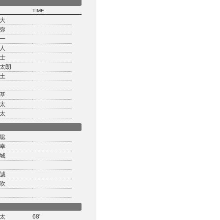
TIME
大
弥
一
人
士
太朗
土
基
太
太
聡
幸
城
誠
吹
太
68'