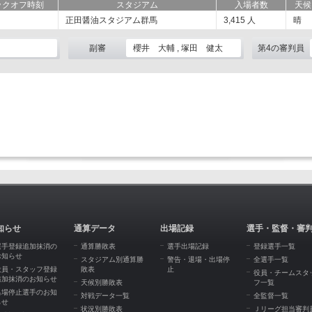
ックオフ時刻
スタジアム
入場者数
天候
正田醤油スタジアム群馬
3,415
人
晴
副審
櫻井 大輔 , 塚田 健太
第4の審判員
知らせ
通算データ
出場記録
選手・監督・審
選手登録追加抹消の
通算勝敗表
選手出場記録
登録選手一覧
お知らせ
スタジアム別通算勝
警告・退場・出場停
全選手一覧
役員・スタッフ登録
敗表
止
役員・チームスタ
追加抹消のお知らせ
天候別勝敗表
フ一覧
出場停止選手のお知
対戦データ一覧
全監督一覧
らせ
状況別勝敗表
Ｊリーグ担当審判