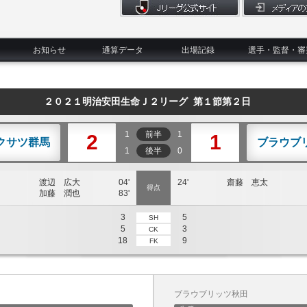
お知らせ
通算データ
出場記録
選手・監督・審
２０２１明治安田生命Ｊ２リーグ 第１節第２日
1
前半
1
2
1
クサツ群馬
ブラウブ
1
後半
0
渡辺 広大
04'
24'
齋藤 恵太
得点
加藤 潤也
83'
3
5
SH
5
3
CK
18
9
FK
ブラウブリッツ秋田