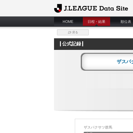
J.League Data Site
HOME
日程・結果
順位表
戻る
公式記録
ザスパ
ザスパクサツ群馬