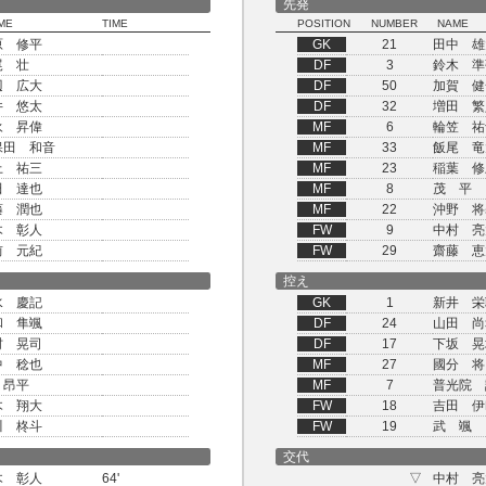
先発
ME
TIME
POSITION
NUMBER
NAME
原 修平
GK
21
田中 雄
尾 壮
DF
3
鈴木 準
辺 広大
DF
50
加賀 健
井 悠太
DF
32
増田 繁
永 昇偉
MF
6
輪笠 祐
保田 和音
MF
33
飯尾 竜
上 祐三
MF
23
稲葉 修
田 達也
MF
8
茂 平
藤 潤也
MF
22
沖野 将
木 彰人
FW
9
中村 亮
前 元紀
FW
29
齋藤 恵
控え
水 慶記
GK
1
新井 栄
和 隼颯
DF
24
山田 尚
村 晃司
DF
17
下坂 晃
中 稔也
MF
27
國分 将
 昂平
MF
7
普光院 
木 翔大
FW
18
吉田 伊
川 柊斗
FW
19
武 颯
交代
木 彰人
64'
▽
中村 亮