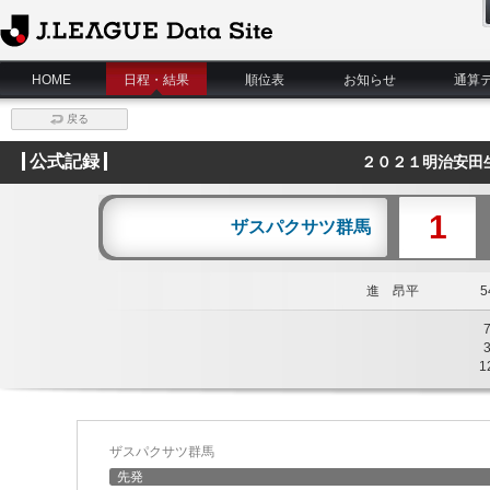
J.League Data Site
HOME
日程・結果
順位表
お知らせ
通算
戻る
公式記録
２０２１明治安田
1
ザスパクサツ群馬
進 昂平
54
1
ザスパクサツ群馬
先発