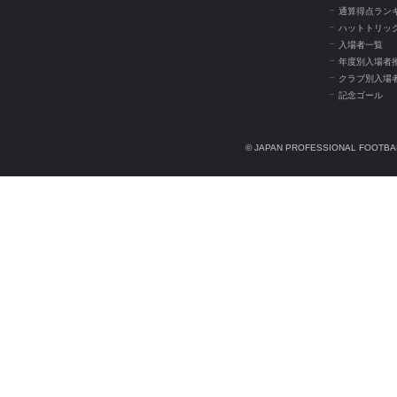
通算得点ラン
ハットトリッ
入場者一覧
年度別入場者
クラブ別入場
記念ゴール
© JAPAN PROFESSIONAL FOOTBAL