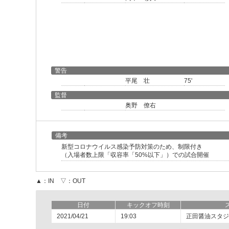
警告
平尾 壮
75'
監督
奥野 僚右
備考
新型コロナウイルス感染予防対策のため、制限付き
（入場者数上限「収容率「50%以下」）での試合開催
▲：IN ▽：OUT
日付
キックオフ時刻
2021/04/21
19:03
正田醤油スタジ