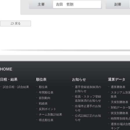
主審
吉田 哲朗
副審
戻る
HOME
日程・結果
順位表
お知らせ
通算データ
試合日程・試合結果
順位表
選手登録追加抹消の
通算勝敗表
お知らせ
年間順位表
スタジアム別
役員・スタッフ登録
敗表
節別動向
追加抹消のお知らせ
天候別勝敗表
戦績表
出場停止選手のお知
対戦データ一
反則ポイント
らせ
状況別勝敗表
チーム別集計結果
公式記録訂正のお知
時間帯別得失
らせ
得点順位表
通算出場試合
キング