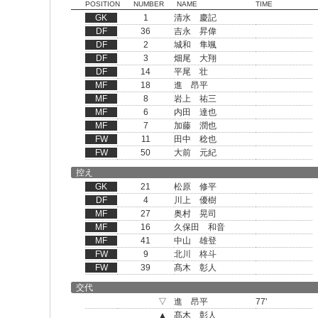
POSITION
NUMBER
NAME
TIME
GK
1
清水 慶記
DF
36
吉永 昇偉
DF
2
城和 隼颯
DF
3
畑尾 大翔
DF
14
平尾 壮
MF
18
進 昂平
MF
8
岩上 祐三
MF
6
内田 達也
MF
7
加藤 潤也
FW
11
田中 稔也
FW
50
大前 元紀
控え
GK
21
松原 修平
DF
4
川上 優樹
MF
27
奥村 晃司
MF
16
久保田 和音
MF
41
中山 雄登
FW
9
北川 柊斗
FW
39
髙木 彰人
交代
▽
進 昂平
77'
▲
髙木 彰人