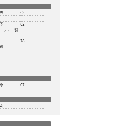
志
62'
季
62'
 ノア 賢
78'
遠
季
07'
宏