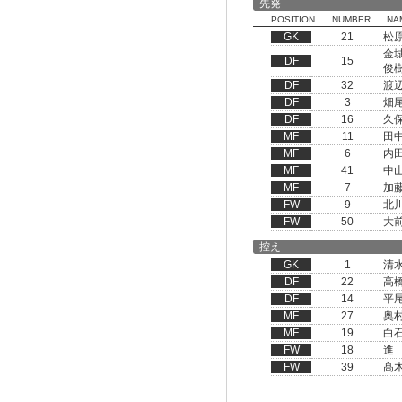
先発
POSITION
NUMBER
NA
GK
21
松
金
DF
15
俊
DF
32
渡
DF
3
畑
DF
16
久
MF
11
田
MF
6
内
MF
41
中
MF
7
加
FW
9
北
FW
50
大
控え
GK
1
清
DF
22
高
DF
14
平
MF
27
奥
MF
19
白
FW
18
進
FW
39
髙