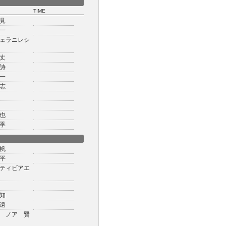
TIME
見
一
ェラニレシ
丈
詩
一
志
也
季
帆
平
ティビアエ
知
遠
 ノア 賢