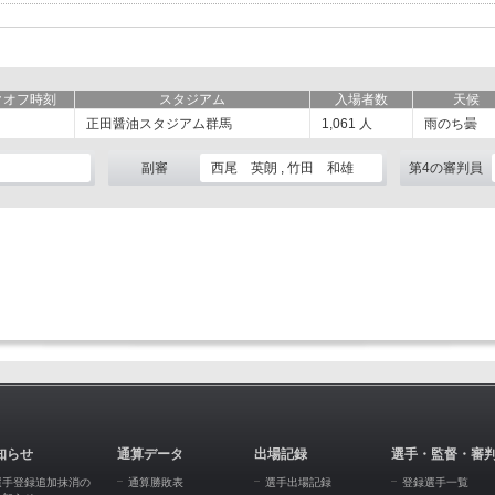
クオフ時刻
スタジアム
入場者数
天候
正田醤油スタジアム群馬
1,061
人
雨のち曇
副審
西尾 英朗 , 竹田 和雄
第4の審判員
知らせ
通算データ
出場記録
選手・監督・審
選手登録追加抹消の
通算勝敗表
選手出場記録
登録選手一覧