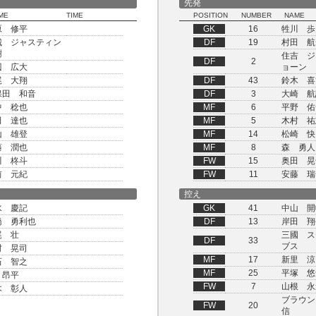
先発
ME
TIME
POSITION
NUMBER
NAME
原 修平
GK
16
牲川 歩
城 ジャスティン
DF
19
村田 航
樹
住吉 ジ
DF
2
辺 広大
ョーン
尾 大翔
DF
43
鈴木 喜
保田 和音
DF
3
大崎 航
中 稔也
MF
6
平野 佑
田 達也
MF
5
木村 祐
山 雄登
MF
14
松崎 快
藤 潤也
MF
8
森 勇人
川 柊斗
FW
15
奥田 晃
前 元紀
FW
11
安藤 瑞
控え
水 慶記
GK
41
中山 開
橋 勇利也
DF
13
岸田 翔
尾 壮
三國 ス
DF
33
ブス
村 晃司
MF
17
新里 涼
石 智之
MF
25
平塚 悠
 昂平
FW
7
山根 永
木 彰人
ブラウン
FW
20
信