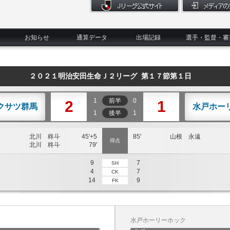
お知らせ
通算データ
出場記録
選手・監督・審
２０２１明治安田生命Ｊ２リーグ 第１７節第１日
1
前半
0
2
1
クサツ群馬
水戸ホー
1
後半
1
北川 柊斗
45'+5
85'
山根 永遠
得点
北川 柊斗
79'
9
7
SH
4
7
CK
14
9
FK
水戸ホーリーホック