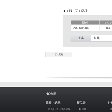
▲：IN ▽：OUT
日付
キッ
2021/06/04
19:03
主審
松尾 一
戻る
HOME
日程・結果
順位表
お
試合日程・試合結果
順位表