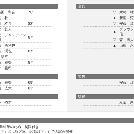
交代
保田 和音
76'
▽
木村 祐
尾 壮
▲
新里 涼
川 柊斗
82'
▽
安藤 瑞
木 彰人
ブラウン
▲
信
城 ジャスティン
87'
樹
▽
森 勇人
橋 勇利也
▲
山根 永
藤 潤也
87'
 昂平
山 雄登
87'
村 晃司
警告
山 雄登
69'
安藤 瑞
辺 広大
83'
監督
野 僚右
秋葉 忠
防対策のため、制限付き
以下」又は収容率「50%以下」）での試合開催