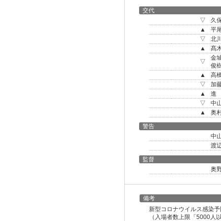
交代
▽
久
▲
平
▽
北
▲
髙
金
▽
俊
▲
高
▽
加
▲
進
▽
中
▲
奥
警告
中
渡
監督
奥
備考
新型コロナウイルス感染予
（入場者数上限「5000人