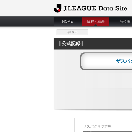
J.League Data Site
HOME
日程・結果
順位表
戻る
公式記録
ザスパ
ザスパクサツ群馬