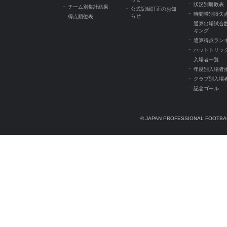
状況別勝敗表
チーム別集計結果
公式記録訂正のお知
時間帯別得失
らせ
得点順位表
通算出場試合
キング
通算得点ラン
ハットトリッ
入場者一覧
年度別入場者
クラブ別入場
記念ゴール
© JAPAN PROFESSIONAL FOOTBAL