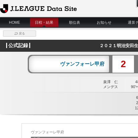
J.League Data Site
HOME
日程・結果
順位表
お知らせ
通算
戻る
公式記録
２０２１明治安田生
2
ヴァンフォーレ甲府
泉澤 仁
48
メンデス
90'+
1
ヴァンフォーレ甲府