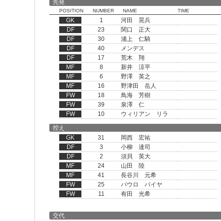
先発
POSITION
NUMBER
NAME
TIME
GK
1
河田 晃兵
DF
23
関口 正大
DF
30
浦上 仁騎
DF
40
メンデス
DF
17
荒木 翔
MF
8
新井 涼平
MF
6
野澤 英之
MF
16
野津田 岳人
FW
18
鳥海 芳樹
FW
39
泉澤 仁
FW
10
ウィリアン リラ
控え
GK
31
岡西 宏祐
DF
3
小柳 達司
DF
2
須貝 英大
MF
24
山田 陸
MF
41
長谷川 元希
FW
25
パウロ バイヤ
FW
11
有田 光希
交代