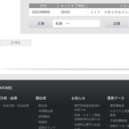
日付
キックオフ時刻
スタ
2021/08/09
18:03
ＪＩＴ リサイクルイン
主審
松尾 一
副審
戻る
HOME
日程・結果
順位表
お知らせ
通算データ
試合日程・試合結果
順位表
選手登録追加抹消の
通算勝敗表
お知らせ
年間順位表
スタジアム別
役員・スタッフ登録
敗表
節別動向
追加抹消のお知らせ
天候別勝敗表
戦績表
出場停止選手のお知
対戦データ一
反則ポイント
らせ