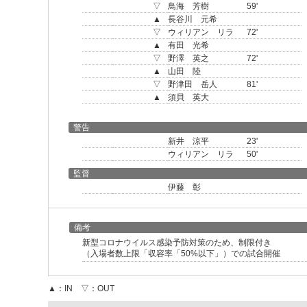
▽
鳥海 芳樹
59'
▲
長谷川 元希
▽
ウィリアン リラ
72'
▲
有田 光希
▽
野澤 英之
72'
▲
山田 陸
▽
野津田 岳人
81'
▲
須貝 英大
警告
新井 涼平
23'
ウィリアン リラ
50'
監督
伊藤 彰
備考
新型コロナウイルス感染予防対策のため、制限付き
（入場者数上限「収容率「50%以下」）での試合開催
▲：IN ▽：OUT