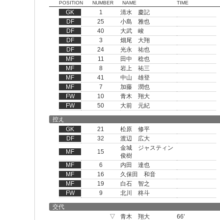
POSITION
NUMBER
NAME
TIME
GK
1
清水 慶記
DF
25
小島 雅也
DF
40
大武 峻
DF
3
畑尾 大翔
DF
24
光永 祐也
MF
11
田中 稔也
MF
8
岩上 祐三
MF
41
中山 雄登
MF
7
加藤 潤也
FW
10
青木 翔大
FW
50
大前 元紀
控え
GK
21
松原 修平
DF
32
渡辺 広大
金城 ジャスティン
MF
15
俊樹
MF
6
内田 達也
MF
16
久保田 和音
MF
19
白石 智之
FW
9
北川 柊斗
交代
▽
青木 翔大
66'