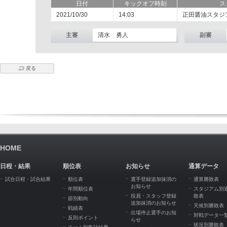
日付
キックオフ時刻
ス
2021/10/30
14:03
正田醤油スタジ
主審
清水 勇人
副審
戻る
HOME
日程・結果
順位表
お知らせ
通算データ
試合日程・試合結果
順位表
選手登録追加抹消の
通算勝敗表
お知らせ
年間順位表
スタジアム別
役員・スタッフ登録
敗表
節別動向
追加抹消のお知らせ
天候別勝敗表
戦績表
出場停止選手のお知
対戦データ一
反則ポイント
らせ
状況別勝敗表