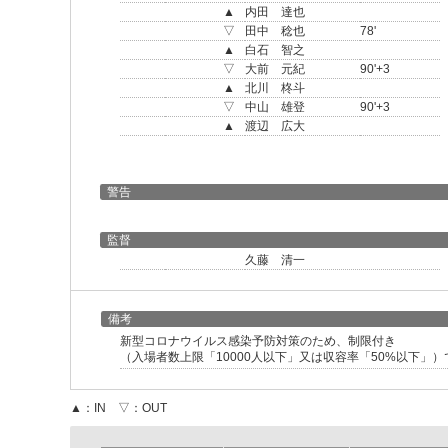
▲
内田 達也
▽
田中 稔也
78'
▲
白石 智之
▽
大前 元紀
90'+3
▲
北川 柊斗
▽
中山 雄登
90'+3
▲
渡辺 広大
警告
監督
久藤 清一
備考
新型コロナウイルス感染予防対策のため、制限付き
（入場者数上限「10000人以下」又は収容率「50%以下」
▲：IN ▽：OUT