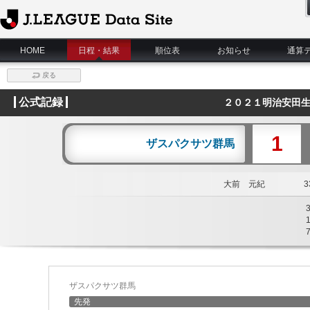
J.League Data Site
HOME
日程・結果
順位表
お知らせ
通算
戻る
公式記録
２０２１明治安田生
1
ザスパクサツ群馬
大前 元紀
33
ザスパクサツ群馬
先発