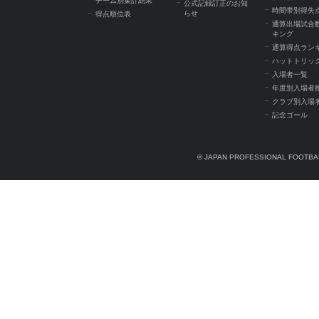
チーム別集計結果
公式記録訂正のお知
時間帯別得失
らせ
得点順位表
通算出場試合
キング
通算得点ラン
ハットトリッ
入場者一覧
年度別入場者
クラブ別入場
記念ゴール
© JAPAN PROFESSIONAL FOOTBAL