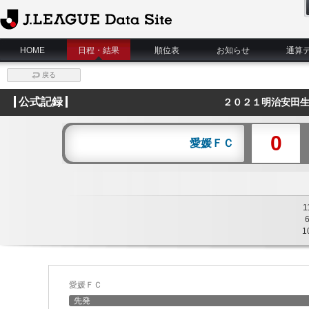
J.League Data Site
HOME
日程・結果
順位表
お知らせ
通算
戻る
公式記録
２０２１明治安田生
0
愛媛ＦＣ
1
1
愛媛ＦＣ
先発