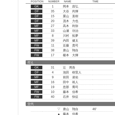
POSITION
NUMBER
NAME
TIME
GK
1
岡本 昌弘
DF
35
大谷 尚輝
DF
15
栗山 直樹
DF
20
茂木 力也
MF
27
高木 利弥
MF
33
山瀬 功治
MF
8
川村 拓夢
MF
39
内田 健太
FW
11
近藤 貴司
FW
38
唐山 翔自
FW
17
榎本 大輝
控え
GK
31
辻 周吾
DF
4
池田 樹雷人
MF
9
前田 凌佑
MF
16
田中 裕人
MF
19
忽那 喬司
FW
10
藤本 佳希
FW
40
石井 快征
交代
▽
唐山 翔自
46'
▲
藤本 佳希