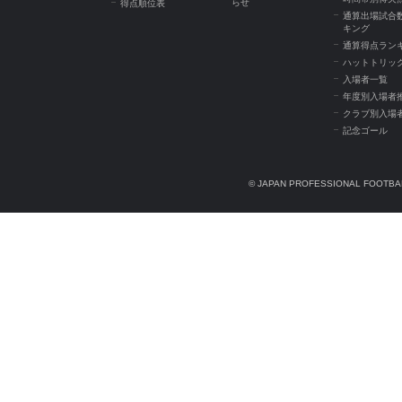
らせ
得点順位表
通算出場試合
キング
通算得点ラン
ハットトリッ
入場者一覧
年度別入場者
クラブ別入場
記念ゴール
© JAPAN PROFESSIONAL FOOTBAL