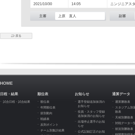
2021/10/30
14:05
ニンジニアス
主審
上原 直人
副審
戻る
HOME
日程・結果
順位表
お知らせ
通算データ
試合日程・試合結果
順位表
選手登録追加抹消の
通算勝敗表
お知らせ
年間順位表
スタジアム別
役員・スタッフ登録
敗表
節別動向
追加抹消のお知らせ
天候別勝敗表
戦績表
出場停止選手のお知
対戦データ一
反則ポイント
らせ
状況別勝敗表
チーム別集計結果
公式記録訂正のお知
時間帯別得失