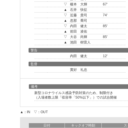
▽
榎本 大輝
67'
▲
石井 快征
▽
近藤 貴司
74'
▲
忽那 喬司
▽
内田 健太
85'
▲
前田 凌佑
▽
大谷 尚輝
85'
▲
池田 樹雷人
警告
内田 健太
12'
監督
實好 礼忠
備考
新型コロナウイルス感染予防対策のため、制限付き
（入場者数上限「収容率「50%以下」）での試合開催
▲：IN ▽：OUT
日付
キックオフ時刻
ス