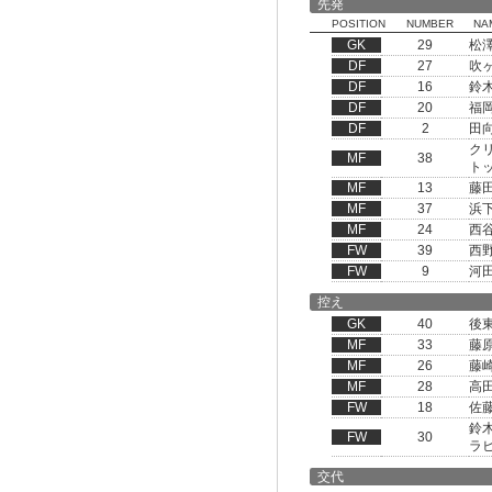
先発
POSITION
NUMBER
NA
GK
29
松
DF
27
吹
DF
16
鈴
DF
20
福
DF
2
田
ク
MF
38
ト
MF
13
藤
MF
37
浜
MF
24
西
FW
39
西
FW
9
河
控え
GK
40
後
MF
33
藤
MF
26
藤
MF
28
高
FW
18
佐
鈴
FW
30
ラ
交代