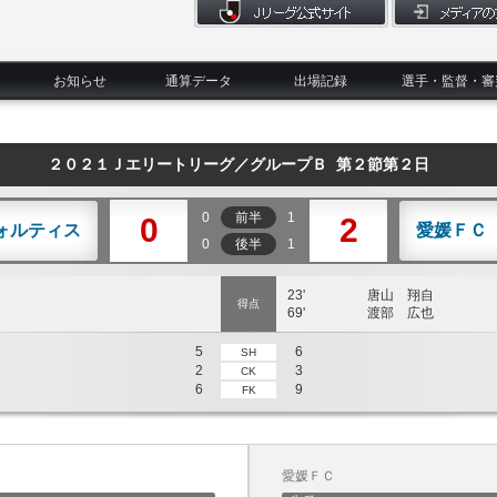
お知らせ
通算データ
出場記録
選手・監督・審
２０２１Ｊエリートリーグ／グループＢ 第２節第２日
0
前半
1
0
2
ォルティス
愛媛ＦＣ
0
後半
1
23'
唐山 翔自
得点
69'
渡部 広也
5
6
SH
2
3
CK
6
9
FK
愛媛ＦＣ