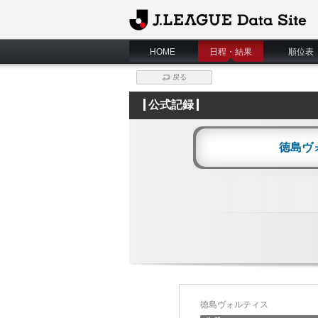
J.League Data Site
HOME
日程・結果
順位表
戻る
公式記録
徳島ヴ
徳島ヴォルティス