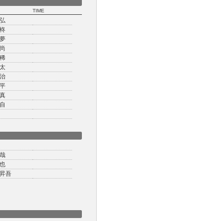
TIME
弘
柊
夢
尚
稀
太
治
平
真
自
哉
也
昇吾