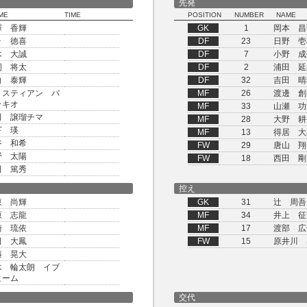
先発
ME
TIME
POSITION
NUMBER
NAME
澤 香輝
GK
1
岡本 昌
ヶ 徳喜
DF
23
日野 壱
木 大誠
DF
7
小野 成
岡 将太
DF
2
浦田 延
向 泰輝
DF
32
吉田 晴
リスティアン バ
MF
26
渡邊 創
ッキオ
MF
33
山瀬 功
田 譲瑠チマ
MF
28
大野 耕
下 瑛
MF
13
得居 大
谷 和希
FW
29
唐山 翔
野 太陽
FW
18
西田 剛
田 篤秀
控え
東 尚輝
GK
31
辻 周吾
原 志龍
MF
34
井上 征
崎 琉依
MF
17
渡部 広
田 大鳳
FW
15
原井川 
藤 晃大
木 輪太朗 イブ
ヒーム
交代