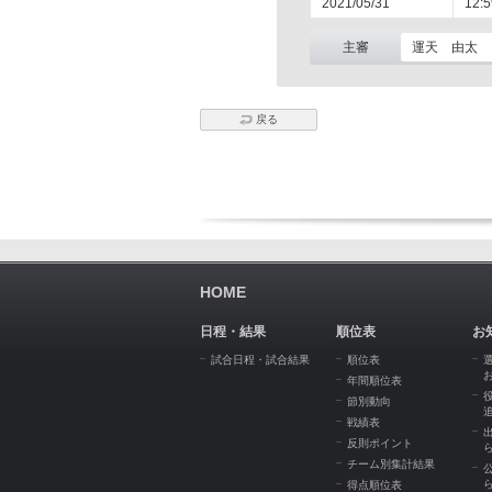
2021/05/31
12:5
主審
運天 由太
戻る
HOME
日程・結果
順位表
お
試合日程・試合結果
順位表
年間順位表
節別動向
戦績表
反則ポイント
チーム別集計結果
得点順位表