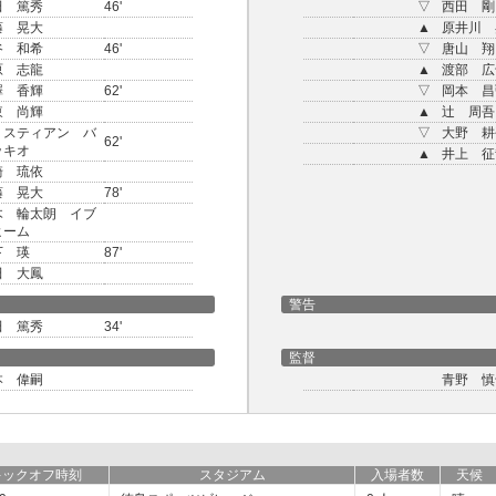
田 篤秀
46'
▽
西田 剛
藤 晃大
▲
原井川 
谷 和希
46'
▽
唐山 翔
原 志龍
▲
渡部 広
澤 香輝
62'
▽
岡本 昌
東 尚輝
▲
辻 周吾
リスティアン バ
▽
大野 耕
62'
ッキオ
▲
井上 征
崎 琉依
藤 晃大
78'
木 輪太朗 イブ
ヒーム
下 瑛
87'
田 大鳳
警告
田 篤秀
34'
監督
本 偉嗣
青野 慎
キックオフ時刻
スタジアム
入場者数
天候