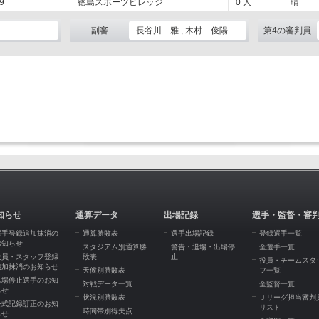
9
徳島スポーツビレッジ
0
人
晴
副審
長谷川 雅 , 木村 俊陽
第4の審判員
知らせ
通算データ
出場記録
選手・監督・審
選手登録追加抹消の
通算勝敗表
選手出場記録
登録選手一覧
お知らせ
スタジアム別通算勝
警告・退場・出場停
全選手一覧
役員・スタッフ登録
敗表
止
役員・チームスタ
追加抹消のお知らせ
天候別勝敗表
フ一覧
出場停止選手のお知
対戦データ一覧
全監督一覧
らせ
状況別勝敗表
Ｊリーグ担当審判
公式記録訂正のお知
リスト
時間帯別得失点
らせ