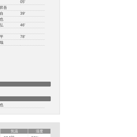
05'
昇吾
自
39'
也
弘
46'
平
78'
哉
也
気温
湿度