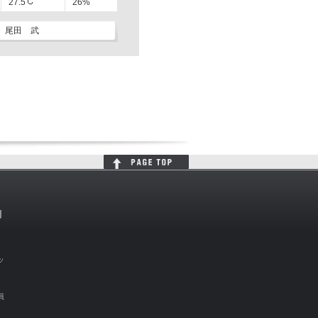
27.5
26%
尾田 武
判
ッ
員