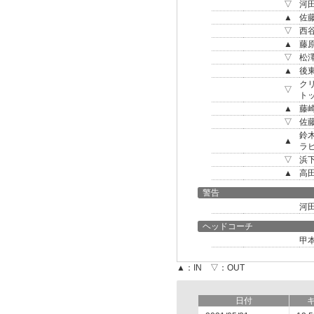
▽
河
▲
佐
▽
西
▲
藤
▽
松
▲
後
ク
▽
ト
▲
藤
▽
佐
鈴
▲
ラ
▽
浜
▲
高
警告
河
ヘッドコーチ
甲
▲：IN ▽：OUT
日付