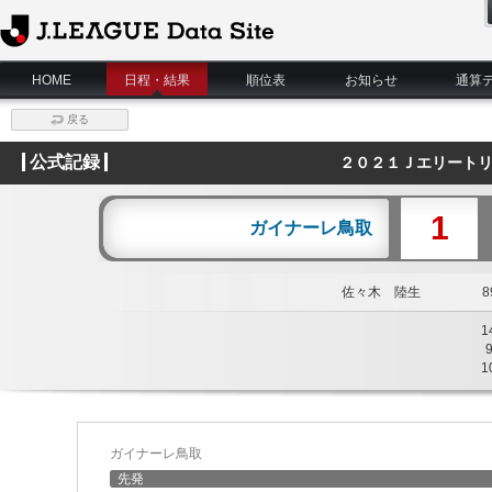
J.League Data Site
HOME
日程・結果
順位表
お知らせ
通算
戻る
公式記録
２０２１Ｊエリートリ
1
ガイナーレ鳥取
佐々木 陸生
89
1
1
ガイナーレ鳥取
先発