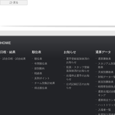
戻る
HOME
日程・結果
順位表
お知らせ
通算データ
試合日程・試合結果
順位表
選手登録追加抹消の
通算勝敗表
お知らせ
年間順位表
スタジアム別
役員・スタッフ登録
敗表
節別動向
追加抹消のお知らせ
天候別勝敗表
戦績表
出場停止選手のお知
対戦データ一
反則ポイント
らせ
状況別勝敗表
チーム別集計結果
公式記録訂正のお知
時間帯別得失
らせ
得点順位表
通算出場試合
キング
通算得点ラン
ハットトリッ
入場者一覧
年度別入場者