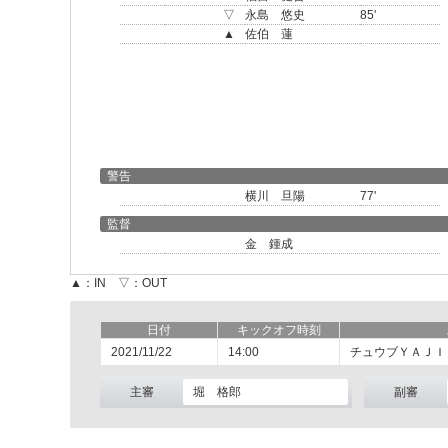
▽
永島 悠史
85'
▲
佐伯 蓮
警告
横川 旦陽
77'
監督
金 鍾成
▲：IN ▽：OUT
日付
キックオフ時刻
2021/11/22
14:00
チュウブＹＡＪＩ
主審
堀 格郎
副審