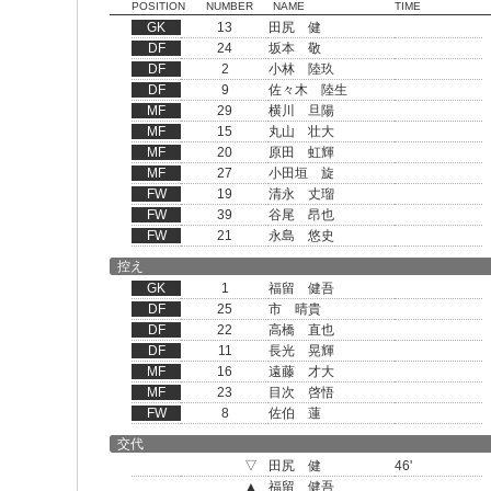
POSITION
NUMBER
NAME
TIME
GK
13
田尻 健
DF
24
坂本 敬
DF
2
小林 陸玖
DF
9
佐々木 陸生
MF
29
横川 旦陽
MF
15
丸山 壮大
MF
20
原田 虹輝
MF
27
小田垣 旋
FW
19
清永 丈瑠
FW
39
谷尾 昂也
FW
21
永島 悠史
控え
GK
1
福留 健吾
DF
25
市 晴貴
DF
22
高橋 直也
DF
11
長光 晃輝
MF
16
遠藤 才大
MF
23
目次 啓悟
FW
8
佐伯 蓮
交代
▽
田尻 健
46'
▲
福留 健吾