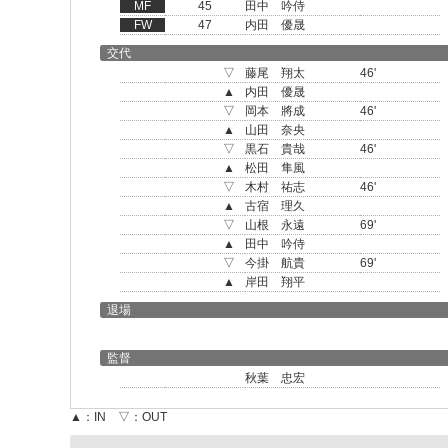
MF
45
田中 吟侍
FW
47
内田 優晟
交代
▽
藤尾 翔太
46'
▲
内田 優晟
▽
岡本 將成
46'
▲
山田 奈央
▽
黒石 貴哉
46'
▲
松田 隼風
▽
木村 祐志
46'
▲
古宿 理久
▽
山根 永遠
69'
▲
田中 吟侍
▽
今掛 航貴
69'
▲
岸田 翔平
退場
監督
秋葉 忠宏
▲：IN ▽：OUT