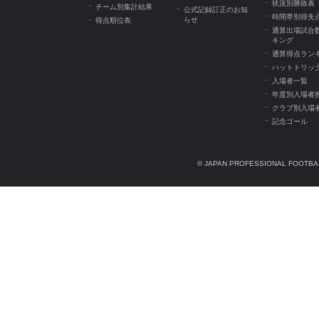
状況別勝敗表
チーム別集計結果
公式記録訂正のお知
時間帯別得失
らせ
得点順位表
通算出場試合
キング
通算得点ラン
ハットトリッ
入場者一覧
年度別入場者
クラブ別入場
記念ゴール
© JAPAN PROFESSIONAL FOOTBAL