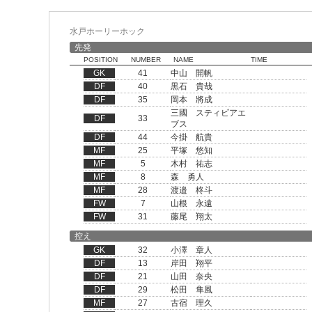
水戸ホーリーホック
先発
POSITION
NUMBER
NAME
TIME
GK
41
中山 開帆
DF
40
黒石 貴哉
DF
35
岡本 將成
三國 スティビアエ
DF
33
ブス
DF
44
今掛 航貴
MF
25
平塚 悠知
MF
5
木村 祐志
MF
8
森 勇人
MF
28
渡邉 柊斗
FW
7
山根 永遠
FW
31
藤尾 翔太
控え
GK
32
小澤 章人
DF
13
岸田 翔平
DF
21
山田 奈央
DF
29
松田 隼風
MF
27
古宿 理久