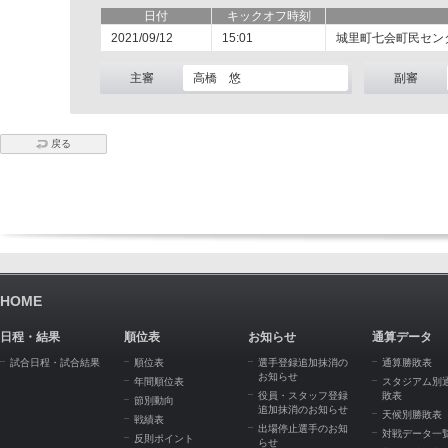
日付
キックオフ時刻
2021/09/12
15:01
城里町七会町民セン
主審
高橋 悠
副審
戻る
HOME
日程・結果
順位表
お知らせ
通算データ
試合日程・試合結果
順位表
選手登録追加抹消の
通算勝敗表
お知らせ
年間順位表
スタジアム別
役員・スタッフ登録
敗表
節別動向
追加抹消のお知らせ
天候別勝敗表
戦績表
出場停止選手のお知
対戦データ一
反則ポイント
らせ