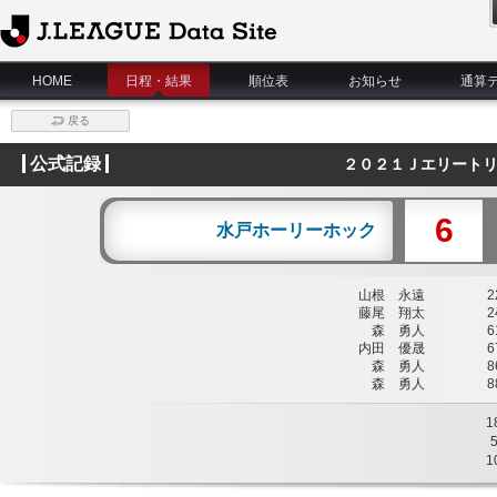
J.League Data Site
HOME
日程・結果
順位表
お知らせ
通算
戻る
公式記録
２０２１Ｊエリートリ
6
水戸ホーリーホック
山根 永遠
22
藤尾 翔太
24
森 勇人
61
内田 優晟
67
森 勇人
86
森 勇人
88
1
1