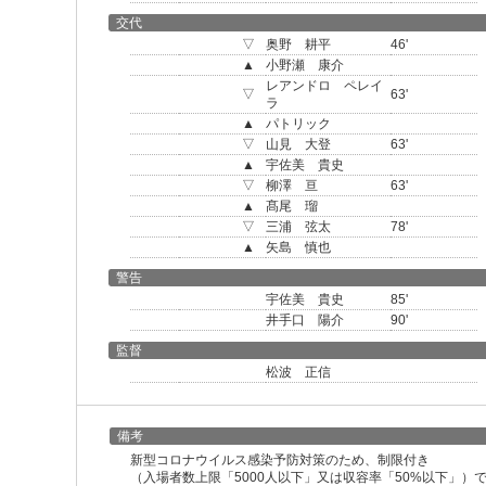
交代
▽
奥野 耕平
46'
▲
小野瀬 康介
レアンドロ ペレイ
▽
63'
ラ
▲
パトリック
▽
山見 大登
63'
▲
宇佐美 貴史
▽
柳澤 亘
63'
▲
髙尾 瑠
▽
三浦 弦太
78'
▲
矢島 慎也
警告
宇佐美 貴史
85'
井手口 陽介
90'
監督
松波 正信
備考
新型コロナウイルス感染予防対策のため、制限付き
（入場者数上限「5000人以下」又は収容率「50%以下」）