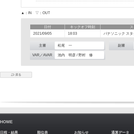
▲：IN ▽：OUT
日付
キックオフ時刻
ス
2021/09/05
18:03
パナソニック スタ
主審
松尾 一
副審
VAR／AVAR
池内 明彦 / 野村 修
戻る
HOME
日程・結果
順位表
お知らせ
通算データ