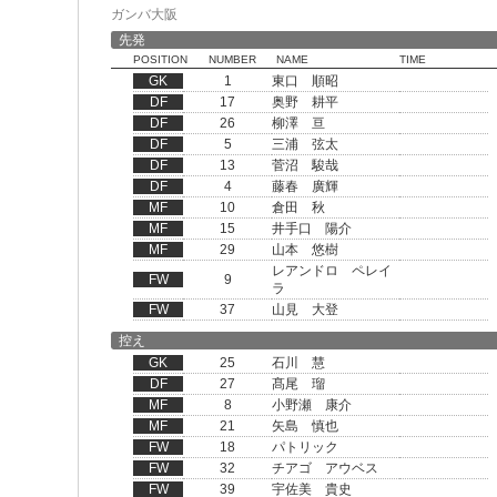
ガンバ大阪
先発
POSITION
NUMBER
NAME
TIME
GK
1
東口 順昭
DF
17
奥野 耕平
DF
26
柳澤 亘
DF
5
三浦 弦太
DF
13
菅沼 駿哉
DF
4
藤春 廣輝
MF
10
倉田 秋
MF
15
井手口 陽介
MF
29
山本 悠樹
レアンドロ ペレイ
FW
9
ラ
FW
37
山見 大登
控え
GK
25
石川 慧
DF
27
髙尾 瑠
MF
8
小野瀬 康介
MF
21
矢島 慎也
FW
18
パトリック
FW
32
チアゴ アウベス
FW
39
宇佐美 貴史