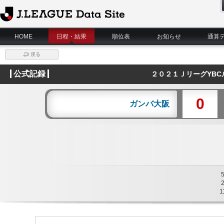
J.League Data Site
HOME
日程・結果
順位表
お知らせ
通算
戻る
公式記録
２０２１ＪリーグYBC
0
ガンバ大阪
1