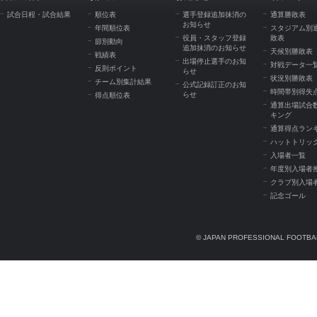
試合日程・試合結果
順位表
選手登録追加抹消の
通算勝敗表
お知らせ
年間順位表
スタジアム別
役員・スタッフ登録
敗表
節別動向
追加抹消のお知らせ
天候別勝敗表
戦績表
出場停止選手のお知
対戦データ一
反則ポイント
らせ
状況別勝敗表
チーム別集計結果
公式記録訂正のお知
時間帯別得失
らせ
得点順位表
通算出場試合
キング
通算得点ラン
ハットトリッ
入場者一覧
年度別入場者
クラブ別入場
記念ゴール
© JAPAN PROFESSIONAL FOOTBAL