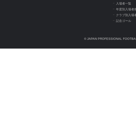
入場者一覧
年度別入場者
クラブ別入場
記念ゴール
© JAPAN PROFESSIONAL FOOTBAL