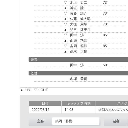
▽
池上 丈二
73'
▲
神垣 陸
▽
佐藤 謙介
73'
▲
佐藤 健太郎
▽
大槻 周平
73'
▲
兒玉 澪王斗
▽
田中 渉
85'
▲
山瀬 功治
▽
吉岡 雅和
85'
▲
高木 大輔
警告
田中 渉
50'
監督
名塚 善寛
▲：IN ▽：OUT
日付
キックオフ時刻
スタジ
2022/03/12
14:03
維新みらいふスタ
主審
鶴岡 将樹
副審