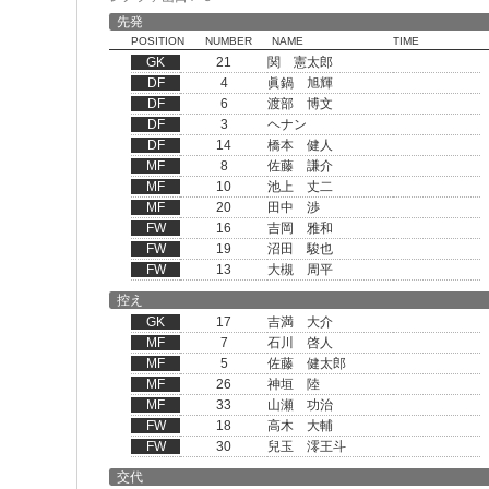
先発
POSITION
NUMBER
NAME
TIME
GK
21
関 憲太郎
DF
4
眞鍋 旭輝
DF
6
渡部 博文
DF
3
ヘナン
DF
14
橋本 健人
MF
8
佐藤 謙介
MF
10
池上 丈二
MF
20
田中 渉
FW
16
吉岡 雅和
FW
19
沼田 駿也
FW
13
大槻 周平
控え
GK
17
吉満 大介
MF
7
石川 啓人
MF
5
佐藤 健太郎
MF
26
神垣 陸
MF
33
山瀬 功治
FW
18
高木 大輔
FW
30
兒玉 澪王斗
交代