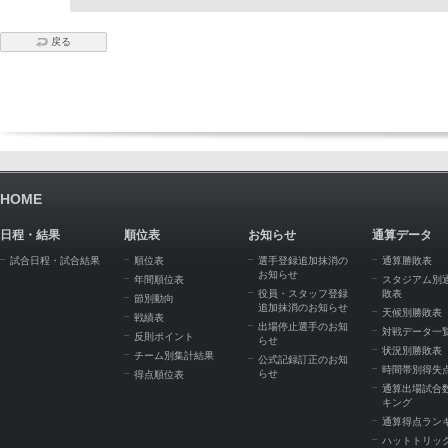
戻る
HOME
日程・結果
順位表
お知らせ
通算データ
試合日程・試合結果
順位表
選手登録追加抹消の
通算勝敗表
お知らせ
年間順位表
スタジアム別
役員・スタッフ登録
敗表
節別動向
追加抹消のお知らせ
天候別勝敗表
戦績表
出場停止選手のお知
対戦データ一
反則ポイント
らせ
状況別勝敗表
チーム別集計結果
公式記録訂正のお知
時間帯別得失
らせ
得点順位表
通算出場試合
キング
通算得点ラン
ハットトリッ