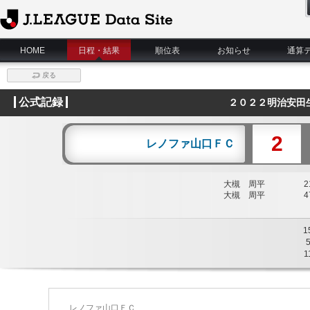
J.League Data Site
HOME
日程・結果
順位表
お知らせ
通算
戻る
公式記録
２０２２明治安田
2
レノファ山口ＦＣ
大槻 周平
21
大槻 周平
47
1
1
レノファ山口ＦＣ