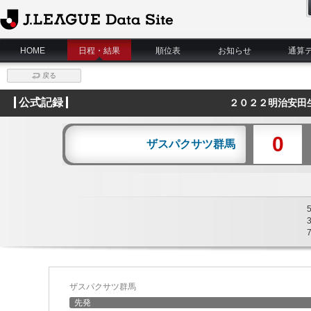
J.League Data Site
HOME
日程・結果
順位表
お知らせ
通算
戻る
公式記録
２０２２明治安田
0
ザスパクサツ群馬
ザスパクサツ群馬
先発