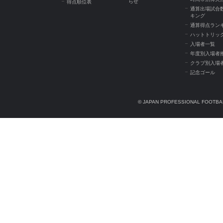
らせ
得点順位表
通算出場試合
キング
通算得点ラン
ハットトリッ
入場者一覧
年度別入場者
クラブ別入場
記念ゴール
© JAPAN PROFESSIONAL FOOTBAL