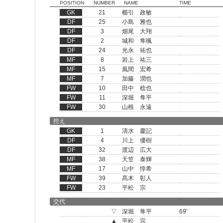
POSITION
NUMBER
NAME
TIME
GK
21
櫛引 政敏
DF
25
小島 雅也
DF
3
畑尾 大翔
DF
2
城和 隼颯
DF
24
光永 祐也
MF
8
岩上 祐三
MF
15
風間 宏希
MF
7
加藤 潤也
FW
10
田中 稔也
FW
11
深堀 隼平
FW
30
山根 永遠
控え
GK
1
清水 慶記
DF
4
川上 優樹
DF
32
渡辺 広大
MF
38
天笠 泰輝
MF
17
山中 惇希
FW
39
髙木 彰人
FW
23
平松 宗
交代
▽
深堀 隼平
69'
▲
平松 宗