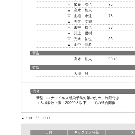
▽
加藤 潤也
75'
▲
髙木 彰人
▽
山根 永遠
75'
▲
天笠 泰輝
▽
田中 稔也
83'
▲
川上 優樹
▽
光永 祐也
83'
▲
山中 惇希
警告
髙木 彰人
90'+3
監督
大槻 毅
備考
新型コロナウイルス感染予防対策のため、制限付き
（入場者数上限「20000人以下」）での試合開催
▲：IN ▽：OUT
日付
キックオフ時刻
ス