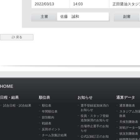
2022/03/13
14:03
正田醤油スタジ
主審
佐藤 誠和
副審
戻る
HOME
日程・結果
順位表
お知らせ
通算データ
試合日程・試合結果
順位表
選手登録追加抹消の
通算勝敗表
お知らせ
年間順位表
スタジアム別
役員・スタッフ登録
敗表
節別動向
追加抹消のお知らせ
天候別勝敗表
戦績表
出場停止選手のお知
対戦データ一
反則ポイント
らせ
状況別勝敗表
チーム別集計結果
公式記録訂正のお知
時間帯別得失