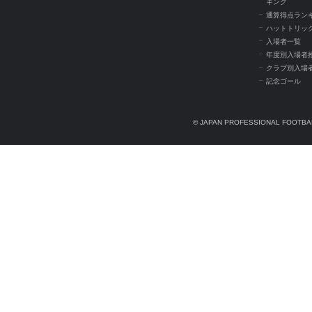
キング
通算得点ラン
ハットトリッ
入場者一覧
年度別入場者
クラブ別入場
記念ゴール
© JAPAN PROFESSIONAL FOOTBAL