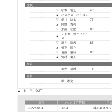
交代
▽
杉本 竜士
46'
▲
バスケス バイロン
▽
梶川 諒太
76'
▲
阿野 真拓
▽
加藤 弘堅
80'
ンドカ ボニフェイ
▲
ス
▽
新井 瑞希
86'
▲
橋本 陸斗
▽
佐藤 凌我
86'
▲
河村 慶人
警告
新井 瑞希
14'
監督
堀 孝史
▲：IN ▽：OUT
日付
キックオフ時刻
ス
2022/05/04
14:03
味の素スタジ