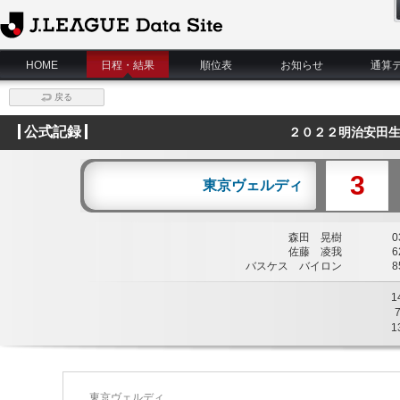
J.League Data Site
HOME
日程・結果
順位表
お知らせ
通算
戻る
公式記録
２０２２明治安田生
3
東京ヴェルディ
森田 晃樹
03
佐藤 凌我
62
バスケス バイロン
85
1
1
東京ヴェルディ