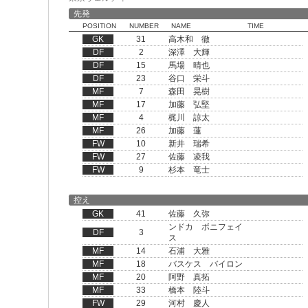
先発
POSITION
NUMBER
NAME
TIME
GK
31
高木和 徹
DF
2
深澤 大輝
DF
15
馬場 晴也
DF
23
谷口 栄斗
MF
7
森田 晃樹
MF
17
加藤 弘堅
MF
4
梶川 諒太
MF
26
加藤 蓮
FW
10
新井 瑞希
FW
27
佐藤 凌我
FW
9
杉本 竜士
控え
GK
41
佐藤 久弥
ンドカ ボニフェイ
DF
3
ス
MF
14
石浦 大雅
MF
18
バスケス バイロン
MF
20
阿野 真拓
MF
33
橋本 陸斗
FW
29
河村 慶人