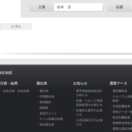
主審
谷本 涼
副審
戻る
HOME
日程・結果
順位表
お知らせ
通算データ
試合日程・試合結果
順位表
選手登録追加抹消の
通算勝敗表
お知らせ
年間順位表
スタジアム別
役員・スタッフ登録
敗表
節別動向
追加抹消のお知らせ
天候別勝敗表
戦績表
出場停止選手のお知
対戦データ一
反則ポイント
らせ
状況別勝敗表
チーム別集計結果
公式記録訂正のお知
時間帯別得失
らせ
得点順位表
通算出場試合