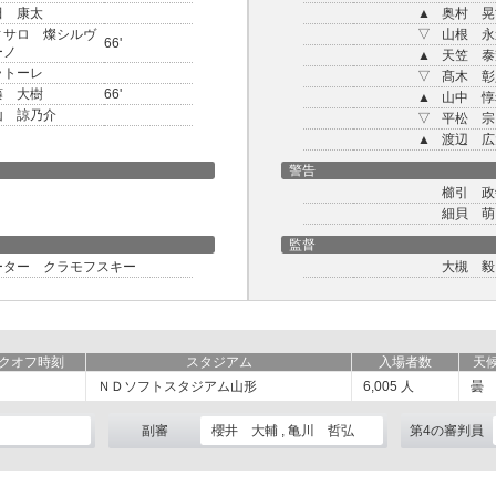
田 康太
▲
奥村 晃
ィサロ 燦シルヴ
▽
山根 永
66'
ーノ
▲
天笠 泰
ラトーレ
▽
髙木 彰
藤 大樹
66'
▲
山中 惇
山 諒乃介
▽
平松 宗
▲
渡辺 広
警告
櫛引 政
細貝 萌
監督
ーター クラモフスキー
大槻 毅
クオフ時刻
スタジアム
入場者数
天
ＮＤソフトスタジアム山形
6,005
人
曇
副審
櫻井 大輔 , 亀川 哲弘
第4の審判員