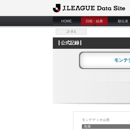
J.League Data Site
HOME
日程・結果
順位表
戻る
公式記録
モンテ
モンテディオ山形
先発