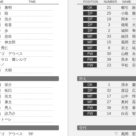
ME
TIME
POSITION
NUMBER
NAME
藤 雅明
GK
21
櫛引 政
田 陸
DF
25
小島 雅
﨑 浩介
DF
19
岡本 一
田 裕喜
DF
3
畑尾 大
井 歩
DF
2
城和 隼
田 息吹
MF
33
細貝 萌
分 伸太郎
MF
15
風間 宏
 秀仁
MF
8
岩上 祐
アゴ アウベス
FW
30
山根 永
ィサロ 燦シルヴ
FW
39
髙木 彰
ーノ
FW
23
平松 宗
藤 大樹
控え
嶋 栄介
GK
1
清水 慶
田 拓巳
DF
32
渡辺 広
岡 佳太
MF
17
山中 惇
田 康太
MF
27
奥村 晃
合 秀人
FW
38
天笠 泰
山 諒乃介
FW
14
白石 智
ラトーレ
交代
アゴ アウベス
56'
▽
風間 宏