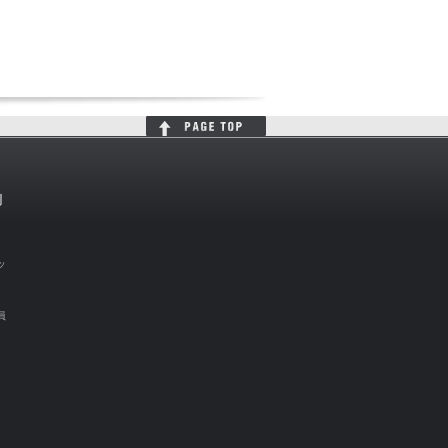
判
ッ
員