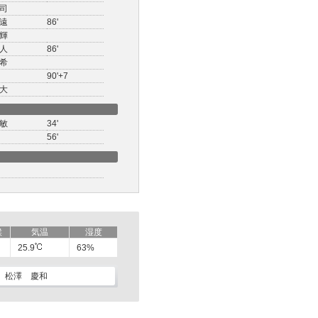
司
遠
86'
輝
人
86'
希
90'+7
大
敏
34'
56'
候
気温
湿度
25.9
63%
松澤 慶和