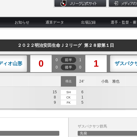
お知らせ
通算データ
出場記録
選手・監督・審
２０２２明治安田生命Ｊ２リーグ 第２８節第１日
0
前半
1
0
1
ディオ山形
ザスパク
0
後半
0
24'
小島 雅也
得点
15
6
SH
8
1
CK
9
5
FK
ザスパクサツ群馬
先発