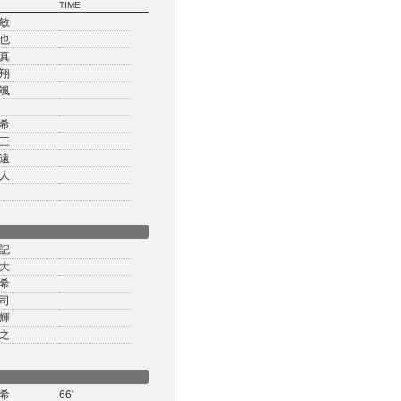
TIME
敏
也
真
翔
颯
希
三
遠
人
記
大
希
司
輝
之
希
66'