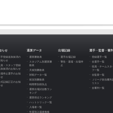
知らせ
通算データ
出場記録
選手・監督・審
選手登録追加抹消の
通算勝敗表
選手出場記録
登録選手一覧
お知らせ
スタジアム別通算勝
警告・退場・出場停
全選手一覧
役員・スタッフ登録
敗表
止
役員・チームスタ
追加抹消のお知らせ
天候別勝敗表
フ一覧
出場停止選手のお知
対戦データ一覧
全監督一覧
らせ
状況別勝敗表
Ｊリーグ担当審判
公式記録訂正のお知
リスト
時間帯別得失点
らせ
全審判一覧
通算出場試合数ラン
キング
通算得点ランキング
ハットトリック一覧
入場者一覧
年度別入場者推移