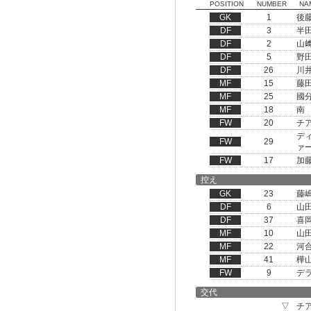
POSITION
NUMBER
NA
GK
1
後
DF
3
半
DF
2
山
DF
5
野
DF
26
川
MF
15
藤
MF
25
國
MF
18
南
FW
20
チ
デ
FW
29
ァ
FW
17
加
控え
GK
23
藤
DF
6
山
DF
37
喜
MF
10
山
MF
22
河
MF
41
樺
FW
9
デ
交代
▽
チ