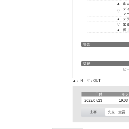
▲
山
デ
▽
ァ
▲
デ
▽
加
▲
樺
警告
監督
ピ
▲：IN ▽：OUT
日付
キッ
2022/07/23
19:03
主審
先立 圭吾