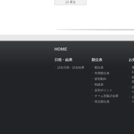
戻る
HOME
日程・結果
順位表
お
試合日程・試合結果
順位表
年間順位表
節別動向
戦績表
反則ポイント
チーム別集計結果
得点順位表