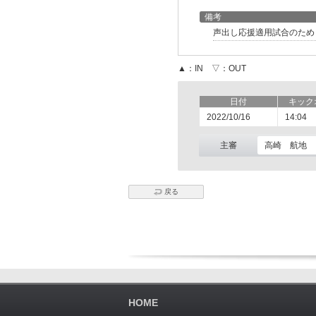
備考
声出し応援適用試合のため
▲：IN ▽：OUT
日付
キック
2022/10/16
14:04
主審
高崎 航地
戻る
HOME