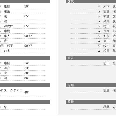
交代
戸 康輔
50'
▽
木下 康
森 渚生
▲
安藤 瑞
本 凌
65'
▽
杉浦 文
崎 鴻
▲
髙岸 憲
萩 洋次郎
65'
▽
村田 航
島 康樹
▲
鵜木 郁
﨑 隼人
90'+7
▽
安永 玲
本 廉
▲
唐山 翔
内田 哲平
90'+7
▽
鈴木 喜
田 啓太
▲
松田 隼
警告
戸 康輔
24'
前田 椋
木 海音
33'
本 凌
38'
崎 鴻
86'
退場
ルロス グティエ
安藤 瑞
48'
ス
監督
崎 悠
秋葉 忠