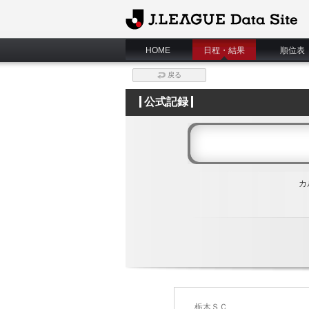
J.League Data Site
HOME
日程・結果
順位表
戻る
公式記録
カ
栃木ＳＣ