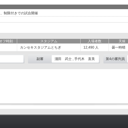
 、制限付きでの試合開催
オフ時刻
スタジアム
入場者数
天候
カンセキスタジアムとちぎ
12,490
人
曇一時晴
副審
淺田 武士 , 手代木 直美
第4の審判員