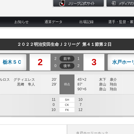
お知らせ
通算データ
出場記録
選手・監督・審
２０２２明治安田生命Ｊ２リーグ 第４１節第２日
2
前半
1
2
3
栃木ＳＣ
水戸ホー
0
後半
2
ルロス グティエレス
20'
45'+2
木下 康介
黒﨑 隼人
29'
87'
唐山 翔自
得点
90'+6
唐山 翔自
11
10
SH
0
7
CK
10
12
FK
水戸ホーリーホック