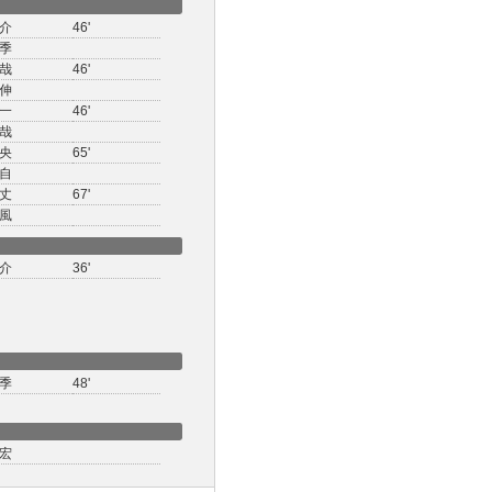
介
46'
季
哉
46'
伸
一
46'
哉
央
65'
自
丈
67'
風
介
36'
季
48'
宏