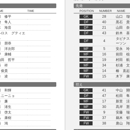
先発
ME
TIME
POSITION
NUMBER
NAME
田 修平
GK
28
山口 瑠
﨑 隼人
DF
40
黒石 貴
木 海音
DF
21
山田 奈
ルロス グティエ
DF
43
鈴木 喜
ス
タビナス
DF
4
田 朋恭
ーソン
萩 洋次郎
MF
5
安永 玲
戸 康輔
MF
16
前田 椋
内田 哲平
MF
19
村田 航
藤 祥
MF
34
杉浦 文
 俊貴
MF
14
椿 直起
本 凌
FW
15
木下 康
控え
田 和輝
GK
41
中山 開
ュニーニョ
DF
47
松田 隼
本 廉
MF
17
新里 涼
森 渚生
MF
30
髙岸 憲
田 啓太
FW
9
安藤 瑞
島 康樹
FW
37
鵜木 郁
崎 鴻
FW
38
唐山 翔