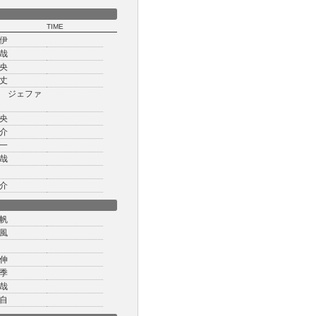
TIME
伊
哉
央
丈
 ジェファ
央
介
一
哉
介
帆
風
伸
季
哉
自