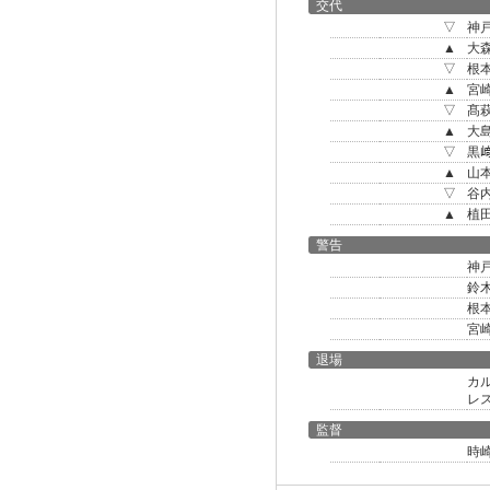
交代
▽
神
▲
大
▽
根
▲
宮
▽
髙
▲
大
▽
黒
▲
山
▽
谷
▲
植
警告
神
鈴
根
宮
退場
カ
レ
監督
時