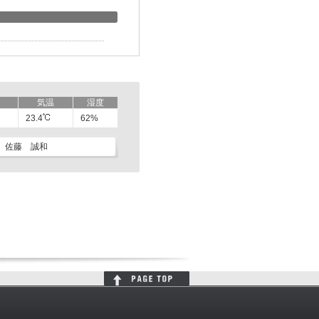
気温
湿度
23.4
62%
佐藤 誠和