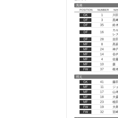
先発
POSITION
NUMBER
NA
GK
1
川
DF
3
黒
DF
35
鈴
カ
DF
16
レ
DF
28
吉
MF
8
髙
MF
24
神
MF
14
谷
MF
4
佐
MF
10
森
FW
37
根
控え
GK
41
藤
MF
11
ジ
MF
17
山
MF
18
大
MF
23
植
FW
19
大
FW
32
宮