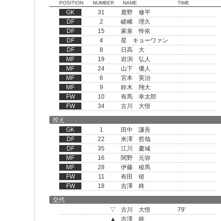
POSITION
NUMBER
NAME
TIME
GK
31
鹿野 修平
DF
2
嵯峨 理久
DF
15
家泉 怜依
DF
4
星 キョーワァン
DF
8
日高 大
MF
19
岩渕 弘人
MF
24
山下 優人
MF
6
宮本 英治
MF
9
鈴木 翔大
FW
10
有馬 幸太郎
FW
34
古川 大悟
控え
GK
1
田中 謙吾
DF
22
米澤 哲哉
DF
35
江川 慶城
MF
16
関野 元弥
MF
28
伊藤 稜馬
FW
11
有田 稜
FW
18
吉澤 柊
交代
▽
古川 大悟
79'
▲
吉澤 柊