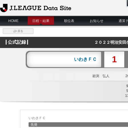
J.League Data Site
HOME
日程・結果
順位表
お知らせ
通算
戻る
公式記録
２０２２明治安田
1
いわきＦＣ
岩渕 弘人
20
1
いわきＦＣ
先発