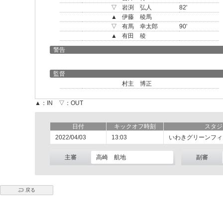
▽
岩渕 弘人
82'
▲
伊藤 稜馬
▽
有馬 幸太郎
90'
▲
有田 稜
警告
監督
村主 博正
▲：IN ▽：OUT
日付
キックオフ時刻
スタジ
2022/04/03
13:03
いわきグリーンフィ
主審
高崎 航地
副審
戻る