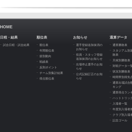
HOME
日程・結果
順位表
お知らせ
通算データ
試合日程・試合結果
順位表
選手登録追加抹消の
通算勝敗表
お知らせ
年間順位表
スタジアム別
役員・スタッフ登録
敗表
節別動向
追加抹消のお知らせ
天候別勝敗表
戦績表
出場停止選手のお知
対戦データ一
反則ポイント
らせ
状況別勝敗表
チーム別集計結果
公式記録訂正のお知
時間帯別得失
らせ
得点順位表
通算出場試合
キング
通算得点ラン
ハットトリッ
入場者一覧
年度別入場者
クラブ別入場
記念ゴール