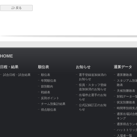
戻る
HOME
日程・結果
順位表
お知らせ
通算データ
試合日程・試合結果
順位表
選手登録追加抹消の
通算勝敗表
お知らせ
年間順位表
スタジアム別
役員・スタッフ登録
敗表
節別動向
追加抹消のお知らせ
天候別勝敗表
戦績表
出場停止選手のお知
対戦データ一
反則ポイント
らせ
状況別勝敗表
チーム別集計結果
公式記録訂正のお知
時間帯別得失
らせ
得点順位表
通算出場試合
キング
通算得点ラン
ハットトリッ
入場者一覧