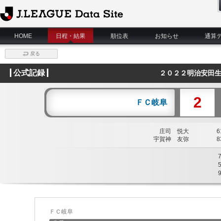
J.League Data Site
HOME
日程・結果
順位表
お知らせ
通算
戻る
公式記録
２０２２明治安田生
2
ＦＣ岐阜
庄司 悦大
61
宇賀神 友弥
83
ＦＣ岐阜