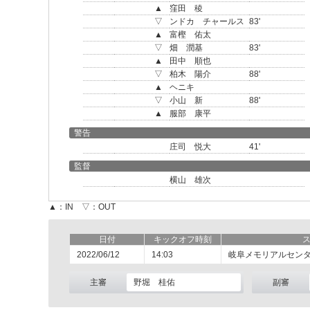
▲
窪田 稜
▽
ンドカ チャールス
83'
▲
富樫 佑太
▽
畑 潤基
83'
▲
田中 順也
▽
柏木 陽介
88'
▲
ヘニキ
▽
小山 新
88'
▲
服部 康平
警告
庄司 悦大
41'
監督
横山 雄次
▲：IN ▽：OUT
日付
キックオフ時刻
2022/06/12
14:03
岐阜メモリアルセン
主審
野堀 桂佑
副審