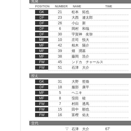
先発
POSITION
NUMBER
NAME
TIME
GK
21
松本 拓也
DF
23
大西 遼太郎
DF
26
小山 新
DF
6
岡村 和哉
DF
30
宇賀神 友弥
MF
10
庄司 悦大
MF
42
柏木 陽介
MF
39
畑 潤基
MF
38
藤岡 浩介
FW
45
ンドカ チャールス
FW
51
石津 大介
控え
GK
31
大野 哲煥
DF
18
服部 康平
MF
5
ヘニキ
MF
8
窪田 稜
FW
7
村田 透馬
FW
15
田中 順也
FW
16
富樫 佑太
交代
▽
石津 大介
67'