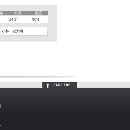
候
気温
湿度
24.3
90%
小林 健太朗
判
ッ