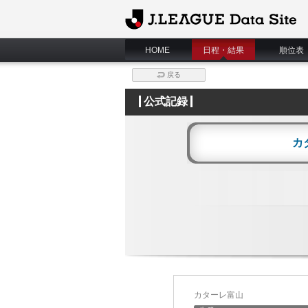
J.League Data Site
HOME
日程・結果
順位表
戻る
公式記録
カ
カターレ富山