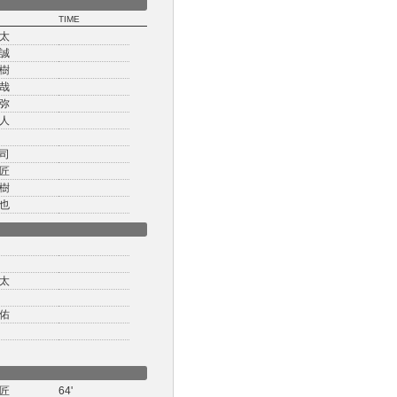
TIME
太
誠
樹
哉
弥
人
司
匠
樹
也
太
佑
匠
64'