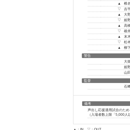
▲
椎
▽
吉
▲
大
▽
姫
▲
高
▽
碓
▲
末
▽
松
▲
柳
警告
大
姫
山
監督
石
備考
声出し応援適用試合のため
（入場者数上限「5,000
▲：IN ▽：OUT