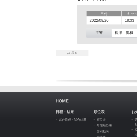
日付
キッ
2022/08/20
18:33
主審
松澤 慶和
戻る
HOME
日程・結果
順位表
お
試合日程・試合結果
順位表
年間順位表
節別動向