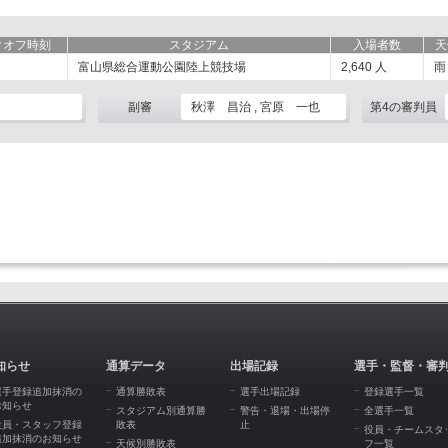
クオフ時刻
スタジアム
入場者数
天
富山県総合運動公園陸上競技場
2,640
人
雨
副審
秋澤 昌治 , 宮原 一也
第4の審判員
知らせ
通算データ
出場記録
選手・監督・審
選手登録追加抹消の
通算勝敗表
選手出場記録
登録選手一覧
お知らせ
スタジアム別通算勝
警告・退場・出場停
全選手一覧
役員・スタッフ登録
敗表
止
役員・チームスタ
追加抹消のお知らせ
天候別勝敗表
フ一覧