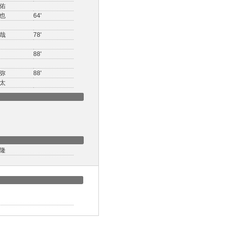
佑
也
64'
哉
78'
88'
弥
88'
太
隆