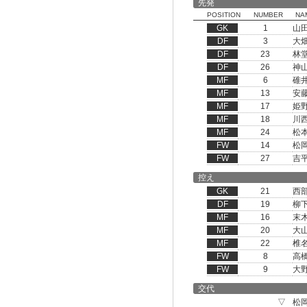
先発
POSITION
NUMBER
NA
GK
1
山
DF
3
大
DF
23
林
DF
26
神
MF
6
碓
MF
13
安
MF
17
姫
MF
18
川
MF
24
松
FW
14
松
FW
27
吉
控え
GK
21
西
DF
19
柳
MF
16
末
MF
20
大
MF
22
椎
FW
8
高
FW
9
大
交代
▽
松