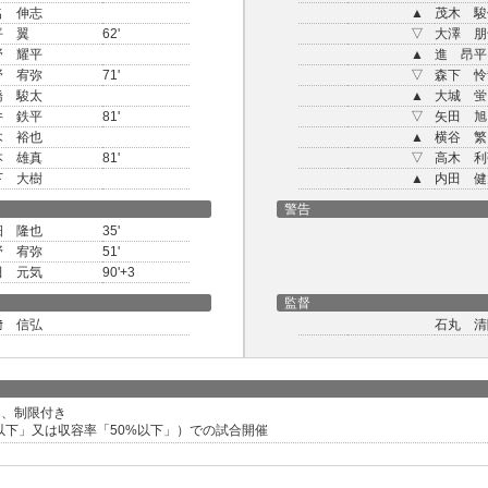
名 伸志
▲
茂木 駿
平 翼
62'
▽
大澤 朋
野 耀平
▲
進 昂平
野 宥弥
71'
▽
森下 怜
橋 駿太
▲
大城 蛍
井 鉄平
81'
▽
矢田 旭
木 裕也
▲
横谷 繁
本 雄真
81'
▽
高木 利
下 大樹
▲
内田 健
警告
畑 隆也
35'
野 宥弥
51'
田 元気
90'+3
監督
﨑 信弘
石丸 清
 、制限付き
人以下」又は収容率「50%以下」）での試合開催