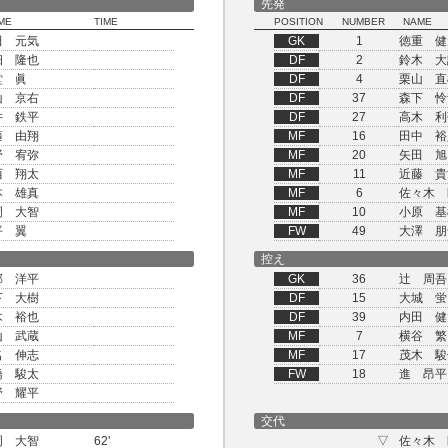
先発
ME
TIME
POSITION
NUMBER
NAME
田 元気
GK
1
徳重 健
畑 隆也
DF
2
鈴木 大
堂 眞
DF
4
栗山 直
山 京右
DF
37
森下 怜
井 鉄平
DF
27
高木 利
藤 由翔
MF
16
田中 裕
野 宥弥
MF
20
矢田 旭
西 翔太
MF
11
近藤 貴
本 雄真
MF
6
佐々木 
岡 大智
MF
10
小原 基
平 翼
FW
49
大澤 朋
控え
部 洋平
GK
36
辻 周吾
下 大樹
DF
15
大城 蛍
木 裕也
DF
39
内田 健
山 武蔵
MF
7
横谷 繁
名 伸志
MF
17
茂木 駿
橋 駿太
FW
18
進 昂平
野 耀平
交代
岡 大智
62'
▽
佐々木 