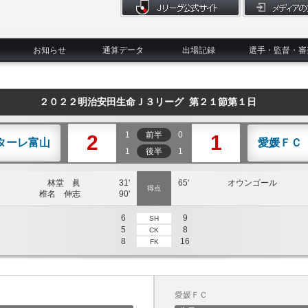
お知らせ
通算データ
出場記録
選手・監督・審
２０２２明治安田生命Ｊ３リーグ 第２１節第１日
1
前半
0
2
1
ターレ富山
愛媛ＦＣ
1
後半
1
林堂 眞
31'
65'
オウンゴール
得点
椎名 伸志
90'
6
9
SH
5
8
CK
8
16
FK
愛媛ＦＣ