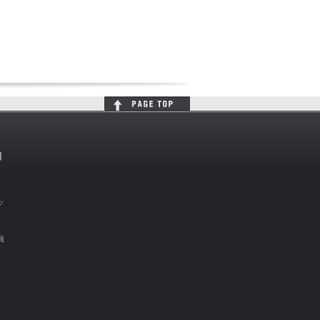
判
ッ
員