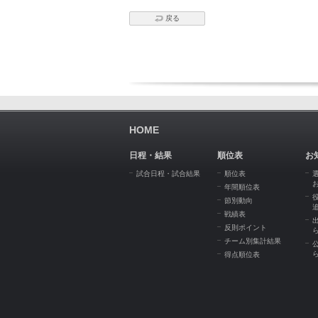
戻る
HOME
日程・結果
順位表
お
試合日程・試合結果
順位表
年間順位表
節別動向
戦績表
反則ポイント
チーム別集計結果
得点順位表