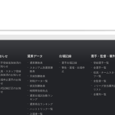
知らせ
通算データ
出場記録
選手・監督・審
選手登録追加抹消の
通算勝敗表
選手出場記録
登録選手一覧
お知らせ
スタジアム別通算勝
警告・退場・出場停
全選手一覧
役員・スタッフ登録
敗表
止
役員・チームスタ
追加抹消のお知らせ
天候別勝敗表
フ一覧
出場停止選手のお知
対戦データ一覧
全監督一覧
らせ
状況別勝敗表
Ｊリーグ担当審判
公式記録訂正のお知
リスト
時間帯別得失点
らせ
全審判一覧
通算出場試合数ラン
キング
通算得点ランキング
ハットトリック一覧
入場者一覧