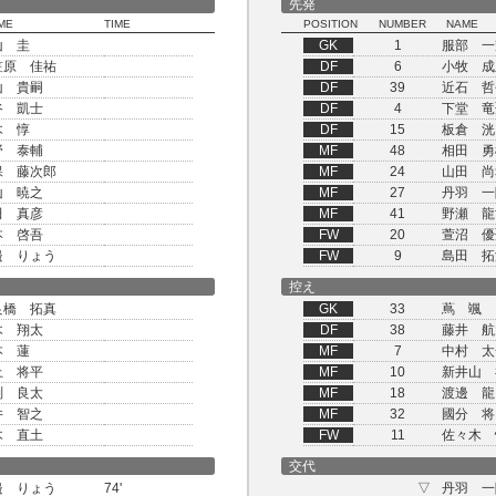
先発
ME
TIME
POSITION
NUMBER
NAME
山 圭
GK
1
服部 一
笠原 佳祐
DF
6
小牧 成
山 貴嗣
DF
39
近石 哲
谷 凱士
DF
4
下堂 竜
木 惇
DF
15
板倉 洸
野 泰輔
MF
48
相田 勇
保 藤次郎
MF
24
山田 尚
山 暁之
MF
27
丹羽 一
田 真彦
MF
41
野瀬 龍
本 啓吾
FW
20
萱沼 優
邉 りょう
FW
9
島田 拓
控え
良橋 拓真
GK
33
蔦 颯
木 翔太
DF
38
藤井 航
本 蓮
MF
7
中村 太
上 将平
MF
10
新井山 
渕 良太
MF
18
渡邊 龍
井 智之
MF
32
國分 将
木 直土
FW
11
佐々木 
交代
邉 りょう
74'
▽
丹羽 一