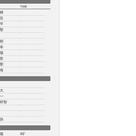
TIME
輝
亘
平
聖
樹
幸
陽
世
聖
海
大
一
祥智
快
陽
46'