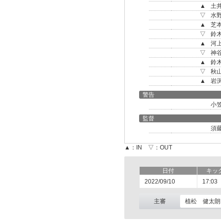
▲
土
▽
水
▲
芝
▽
鈴
▲
河
▽
神
▲
鈴
▽
秋
▲
岩
警告
小
監督
須
▲：IN ▽：OUT
日付
キッ
2022/09/10
17:03
主審
植松 健太朗