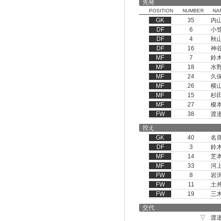
先発
POSITION
NUMBER
NA
GK
35
内
DF
6
小
DF
4
秋
DF
16
神
MF
7
鈴
MF
18
水
MF
24
久
MF
26
横
MF
15
杉
MF
27
榎
FW
38
渡
控え
GK
40
名
DF
3
鈴
MF
14
芝
MF
33
河
FW
8
岩
FW
11
土
FW
19
三
交代
▽
渡