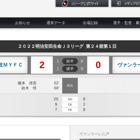
お知らせ
通算データ
出場記録
選手・監督・審
２０２２明治安田生命Ｊ３リーグ 第２４節第１日
1
前半
0
2
0
枝ＭＹＦＣ
ヴァンラ
1
後半
0
榎本 啓吾
02'
得点
鈴木 惇
68'
20
8
SH
9
2
CK
7
8
FK
ヴァンラーレ八戸