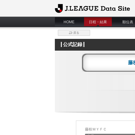
J.League Data Site
HOME
日程・結果
順位表
戻る
公式記録
藤
藤枝ＭＹＦＣ