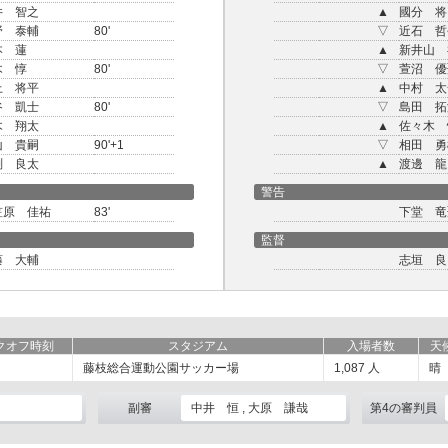
井 智之
▲
國分 将
野 泰輔
80'
▽
近石 哲
本 蓮
▲
新井山 
木 惇
80'
▽
萱沼 優
上 将平
▲
中村 太
谷 凱士
80'
▽
島田 拓
木 翔太
▲
佐々木 
山 貴嗣
90'+1
▽
相田 勇
渕 良太
▲
渡邊 龍
警告
笠原 佳祐
83'
下堂 竜
監督
藤 大輔
志垣 良
クオフ時刻
スタジアム
入場者数
天
藤枝総合運動公園サッカー場
1,087
人
晴
副審
中井 恒 , 大原 謙哉
第4の審判員