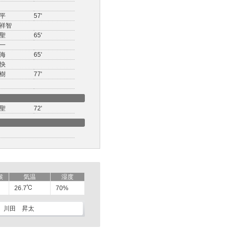
平
57'
祥智
聖
65'
一
海
65'
快
樹
77'
聖
72'
候
気温
湿度
26.7
70%
川田 昇太