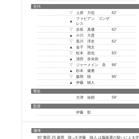
交代
▽
上原 力也
62'
ファビアン ゴンザ
▲
レス
▽
吉長 真優
62'
▲
小川 大貴
▽
黒川 淳史
62'
▲
金子 翔太
▽
松本 昌也
83'
▲
清田 奈央弥
▽
ジャーメイン 良
86'
▲
杉本 健勇
▽
森岡 陸
90'
▲
伊藤 槙人
警告
大津 祐樹
59'
監督
伊藤 彰
備考
90' 磐田 25 森岡 陸→6 伊藤 槙人 は脳振盪の疑いによる