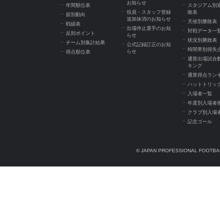
お知らせ
年間順位表
スタジアム別
役員・スタッフ登録
敗表
節別動向
追加抹消のお知らせ
天候別勝敗表
戦績表
出場停止選手のお知
対戦データ一
反則ポイント
らせ
状況別勝敗表
チーム別集計結果
公式記録訂正のお知
時間帯別得失
らせ
得点順位表
通算出場試合
キング
通算得点ラン
ハットトリッ
入場者一覧
年度別入場者
クラブ別入場
記念ゴール
© JAPAN PROFESSIONAL FOOTBAL