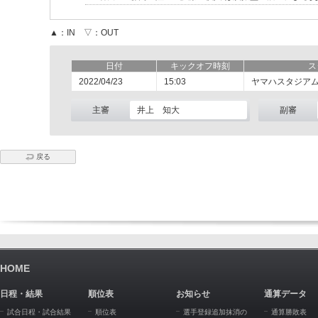
▲：IN ▽：OUT
日付
キックオフ時刻
ス
2022/04/23
15:03
ヤマハスタジア
主審
井上 知大
副審
戻る
HOME
日程・結果
順位表
お知らせ
通算データ
試合日程・試合結果
順位表
選手登録追加抹消の
通算勝敗表