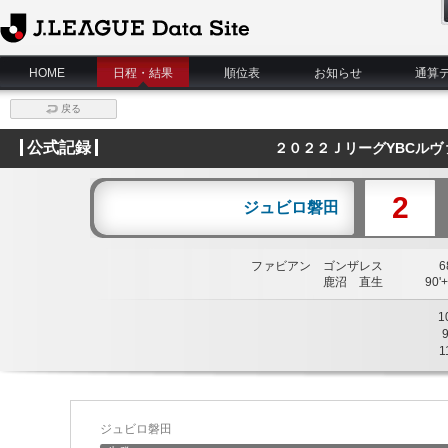
J.League Data Site
HOME
日程・結果
順位表
お知らせ
通算
戻る
公式記録
２０２２ＪリーグYBCルヴ
2
ジュビロ磐田
ファビアン ゴンザレス
68
鹿沼 直生
90'+
1
1
ジュビロ磐田