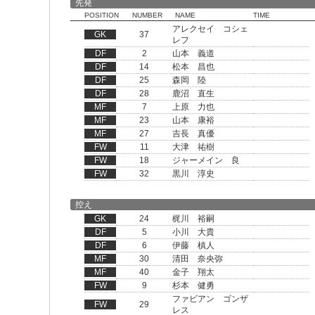
先発
POSITION
NUMBER
NAME
TIME
アレクセイ コシェ
GK
37
レフ
DF
2
山本 義道
DF
14
松本 昌也
DF
25
森岡 陸
DF
28
鹿沼 直生
MF
7
上原 力也
MF
23
山本 康裕
MF
27
吉長 真優
FW
11
大津 祐樹
FW
18
ジャーメイン 良
FW
32
黒川 淳史
控え
GK
24
梶川 裕嗣
DF
5
小川 大貴
DF
6
伊藤 槙人
MF
30
清田 奈央弥
MF
40
金子 翔太
FW
9
杉本 健勇
ファビアン ゴンザ
FW
29
レス