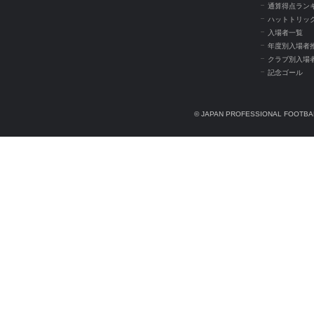
通算得点ラン
ハットトリッ
入場者一覧
年度別入場者
クラブ別入場
記念ゴール
© JAPAN PROFESSIONAL FOOTBAL