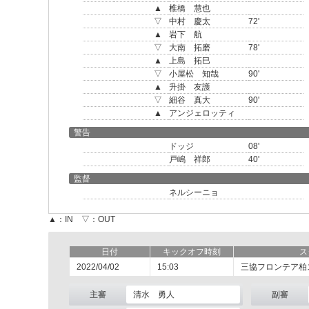
▲
椎橋 慧也
▽
中村 慶太
72'
▲
岩下 航
▽
大南 拓磨
78'
▲
上島 拓巳
▽
小屋松 知哉
90'
▲
升掛 友護
▽
細谷 真大
90'
▲
アンジェロッティ
警告
ドッジ
08'
戸嶋 祥郎
40'
監督
ネルシーニョ
▲：IN ▽：OUT
日付
キックオフ時刻
ス
2022/04/02
15:03
三協フロンテア柏
主審
清水 勇人
副審