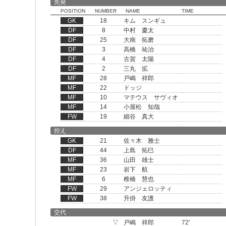
先発
POSITION
NUMBER
NAME
TIME
GK
18
キム スンギュ
DF
8
中村 慶太
DF
25
大南 拓磨
DF
3
高橋 祐治
DF
4
古賀 太陽
DF
2
三丸 拡
MF
28
戸嶋 祥郎
MF
22
ドッジ
MF
10
マテウス サヴィオ
MF
14
小屋松 知哉
FW
19
細谷 真大
控え
GK
21
佐々木 雅士
DF
44
上島 拓巳
MF
36
山田 雄士
MF
23
岩下 航
MF
6
椎橋 慧也
FW
29
アンジェロッティ
FW
38
升掛 友護
交代
▽
戸嶋 祥郎
72'