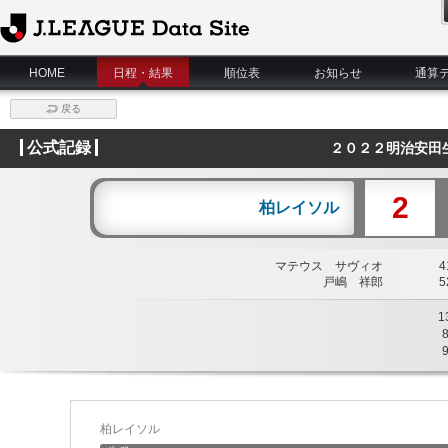
J.League Data Site
HOME
日程・結果
順位表
お知らせ
通算
戻る
公式記録
２０２２明治安田
2
柏レイソル
マテウス サヴィオ
41
戸嶋 祥郎
52
1
柏レイソル