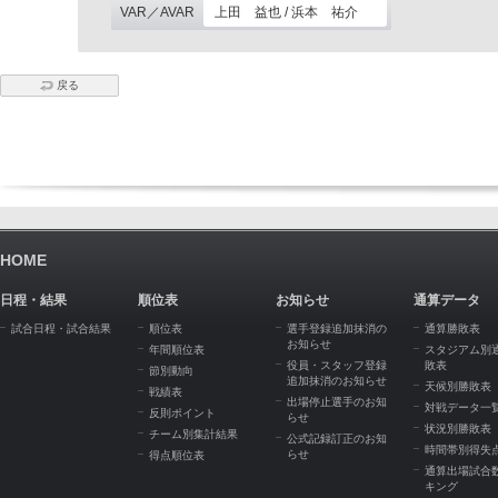
VAR／AVAR
上田 益也 / 浜本 祐介
戻る
HOME
日程・結果
順位表
お知らせ
通算データ
試合日程・試合結果
順位表
選手登録追加抹消の
通算勝敗表
お知らせ
年間順位表
スタジアム別
役員・スタッフ登録
敗表
節別動向
追加抹消のお知らせ
天候別勝敗表
戦績表
出場停止選手のお知
対戦データ一
反則ポイント
らせ
状況別勝敗表
チーム別集計結果
公式記録訂正のお知
時間帯別得失
らせ
得点順位表
通算出場試合
キング