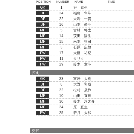
POSITION
NUMBER
NAME
TIME
GK
1
谷 晃生
DF
24
福島 隼斗
DF
22
大岩 一貴
DF
16
山本 脩斗
MF
5
古林 将太
MF
14
茨田 陽生
MF
15
米本 拓司
MF
3
石原 広教
FW
17
大橋 祐紀
FW
11
タリク
FW
29
鈴木 章斗
控え
GK
23
富居 大樹
DF
8
大野 和成
DF
32
松村 晟怜
MF
10
山田 直輝
MF
30
鈴木 淳之介
MF
34
原 直生
FW
25
若月 大和
交代