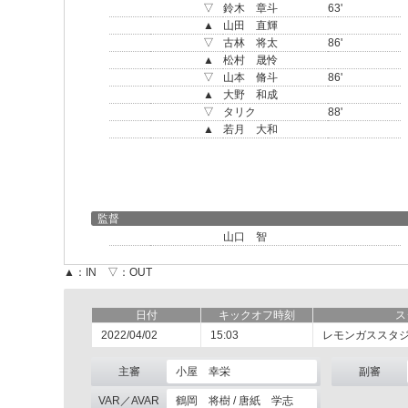
▽
鈴木 章斗
63'
▲
山田 直輝
▽
古林 将太
86'
▲
松村 晟怜
▽
山本 脩斗
86'
▲
大野 和成
▽
タリク
88'
▲
若月 大和
監督
山口 智
▲：IN ▽：OUT
日付
キックオフ時刻
ス
2022/04/02
15:03
レモンガススタ
主審
小屋 幸栄
副審
VAR／AVAR
鶴岡 将樹 / 唐紙 学志