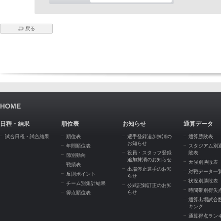
戻る
HOME
日程・結果
順位表
お知らせ
通算データ
試合日程・試合結果
順位表
選手登録追加抹消の
通算勝敗表
お知らせ
年間順位表
スタジアム別
役員・スタッフ登録
敗表
節別動向
追加抹消のお知らせ
天候別勝敗表
戦績表
出場停止選手のお知
対戦データ一
反則ポイント
らせ
状況別勝敗表
チーム別集計結果
公式記録訂正のお知
時間帯別得失
らせ
得点順位表
通算出場試合
キング
通算得点ラン