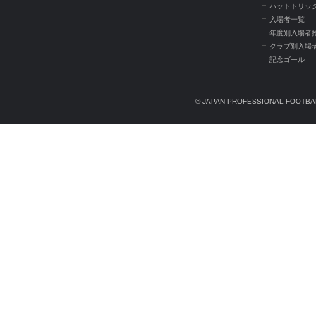
ハットトリッ
入場者一覧
年度別入場者
クラブ別入場
記念ゴール
© JAPAN PROFESSIONAL FOOTBAL