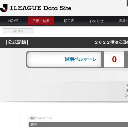
J.League Data Site
HOME
日程・結果
順位表
お知らせ
通算
戻る
公式記録
２０２２明治安田
0
湘南ベルマーレ
1
湘南ベルマーレ
先発