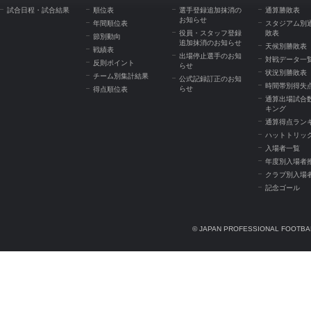
試合日程・試合結果
順位表
選手登録追加抹消の
通算勝敗表
お知らせ
年間順位表
スタジアム別
役員・スタッフ登録
敗表
節別動向
追加抹消のお知らせ
天候別勝敗表
戦績表
出場停止選手のお知
対戦データ一
反則ポイント
らせ
状況別勝敗表
チーム別集計結果
公式記録訂正のお知
時間帯別得失
らせ
得点順位表
通算出場試合
キング
通算得点ラン
ハットトリッ
入場者一覧
年度別入場者
クラブ別入場
記念ゴール
© JAPAN PROFESSIONAL FOOTBAL