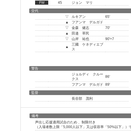
FW
45
ジョン マリ
交代
▽
ルキアン
65'
▲
フアンマ デルガド
▽
金森 健志
70'
▲
田邉 草民
▽
山岸 祐也
90'+7
三國 ケネディエブ
▲
ス
警告
ジョルディ クルー
86'
クス
フアンマ デルガド
89'
監督
長谷部 茂利
備考
声出し応援適用試合のため 、制限付き
（入場者数上限「5,000人以下」又は収容率「50%以下」）