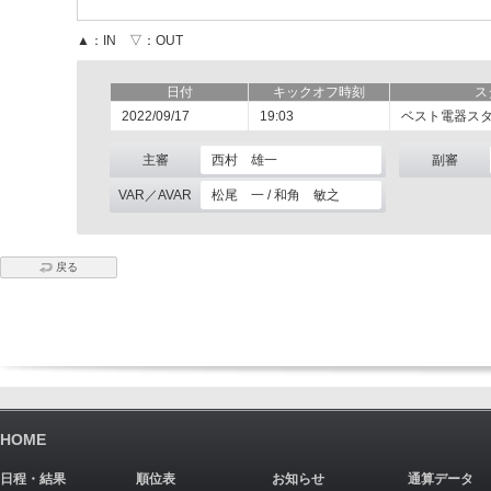
▲：IN ▽：OUT
日付
キックオフ時刻
ス
2022/09/17
19:03
ベスト電器ス
主審
西村 雄一
副審
VAR／AVAR
松尾 一 / 和角 敏之
戻る
HOME
日程・結果
順位表
お知らせ
通算データ