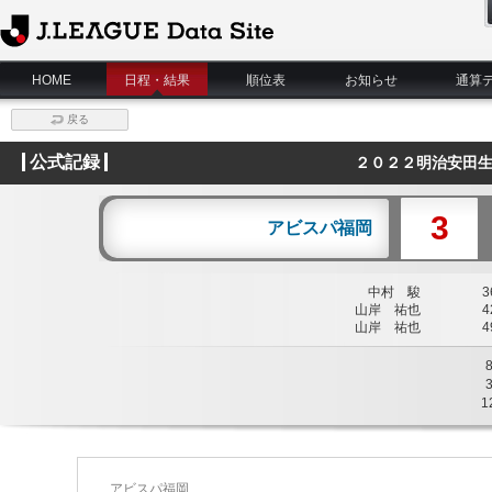
J.League Data Site
HOME
日程・結果
順位表
お知らせ
通算
戻る
公式記録
２０２２明治安田生
3
アビスパ福岡
中村 駿
36
山岸 祐也
42
山岸 祐也
49
1
アビスパ福岡