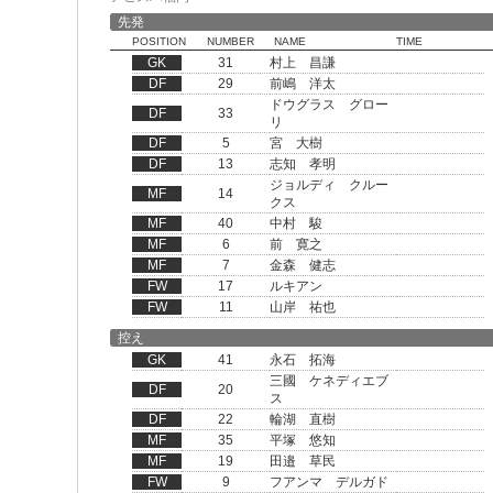
先発
POSITION
NUMBER
NAME
TIME
GK
31
村上 昌謙
DF
29
前嶋 洋太
ドウグラス グロー
DF
33
リ
DF
5
宮 大樹
DF
13
志知 孝明
ジョルディ クルー
MF
14
クス
MF
40
中村 駿
MF
6
前 寛之
MF
7
金森 健志
FW
17
ルキアン
FW
11
山岸 祐也
控え
GK
41
永石 拓海
三國 ケネディエブ
DF
20
ス
DF
22
輪湖 直樹
MF
35
平塚 悠知
MF
19
田邉 草民
FW
9
フアンマ デルガド