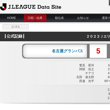
J.League Data Site
HOME
日程・結果
順位表
お知らせ
通算
戻る
公式記録
２０２２Ｊエ
5
名古屋グランパス
鷲見 星河
10
阿部 浩之
22
チアゴ
41
石田 凌太郎
82
田邉 光平
90'+
1
1