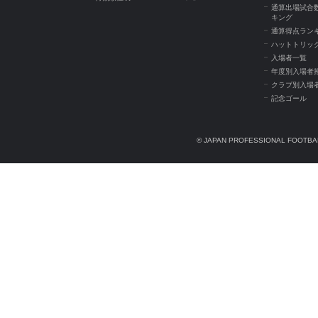
通算出場試合
キング
通算得点ラン
ハットトリッ
入場者一覧
年度別入場者
クラブ別入場
記念ゴール
© JAPAN PROFESSIONAL FOOTBAL