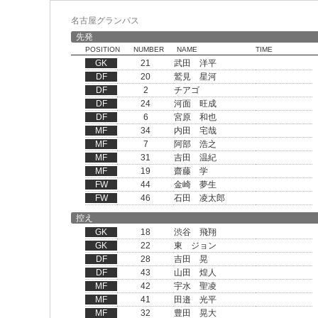
名古屋グランパス
先発
POSITION
NUMBER
NAME
TIME
GK
21
武田 洋平
DF
20
鷲見 星河
DF
2
チアゴ
DF
24
河面 旺成
DF
6
宮原 和也
MF
34
内田 宅哉
MF
7
阿部 浩之
MF
31
吉田 温紀
MF
19
齋藤 学
FW
44
金崎 夢生
FW
46
石田 凌太郎
控え
GK
18
渋谷 飛翔
GK
22
東 ジョン
DF
28
吉田 晃
DF
43
山田 煌人
MF
42
宇水 聖凌
MF
41
田邉 光平
MF
32
豊田 晃大