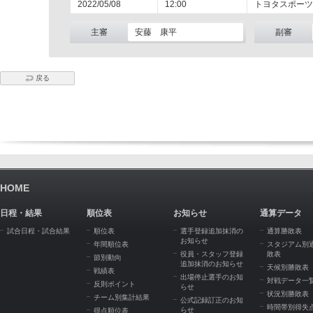
2022/05/08
12:00
トヨタスポーツ
主審
安藤 康平
副審
戻る
HOME
日程・結果
順位表
お知らせ
通算データ
試合日程・試合結果
順位表
選手登録追加抹消の
通算勝敗表
お知らせ
年間順位表
スタジアム別
役員・スタッフ登録
敗表
節別動向
追加抹消のお知らせ
天候別勝敗表
戦績表
出場停止選手のお知
対戦データ一
反則ポイント
らせ
状況別勝敗表
チーム別集計結果
公式記録訂正のお知
時間帯別得失
らせ
得点順位表