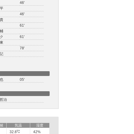
46'
平
46'
貴
61'
輔
ク
61'
東
78'
記
也
05'
哲治
候
気温
湿度
32.8
42%