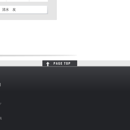
清水 友
判
ッ
員