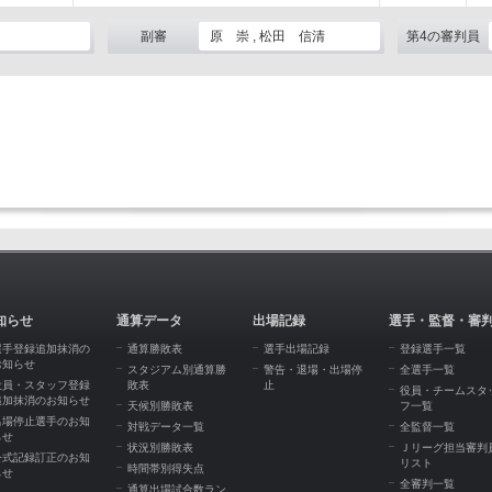
副審
原 崇 , 松田 信清
第4の審判員
知らせ
通算データ
出場記録
選手・監督・審
選手登録追加抹消の
通算勝敗表
選手出場記録
登録選手一覧
お知らせ
スタジアム別通算勝
警告・退場・出場停
全選手一覧
役員・スタッフ登録
敗表
止
役員・チームスタ
追加抹消のお知らせ
天候別勝敗表
フ一覧
出場停止選手のお知
対戦データ一覧
全監督一覧
らせ
状況別勝敗表
Ｊリーグ担当審判
公式記録訂正のお知
リスト
時間帯別得失点
らせ
全審判一覧
通算出場試合数ラン