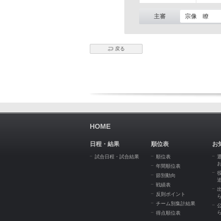
主審
宗像 瞭
戻る
HOME
日程・結果
順位表
お
試合日程・試合結果
順位表
年間順位表
節別動向
戦績表
反則ポイント
チーム別集計結果
得点順位表