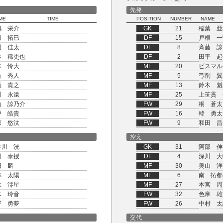
先発
ME
TIME
POSITION
NUMBER
NAME
嶋 栄介
GK
21
稲葉 亜
田 拓巳
DF
15
戸根 一
岡 佳太
DF
8
斉藤 諒
本 稀吏也
DF
2
田平 起
本 怜大
MF
20
ビスマル
合 秀人
MF
5
弓削 翼
垣 貴之
MF
13
鈴木 魁
川 永遠
MF
25
上笹貫 
山 諒乃介
FW
29
桐 蒼太
戸 皓貴
FW
16
韓 勇太
原 悠汰
FW
9
和田 昌
控え
谷川 洸
GK
31
阿部 伸
田 泰授
DF
4
深川 大
畑 麟
MF
30
奥山 洋
林 太陽
MF
6
南 拓都
水 澪星
MF
27
本宮 周
木 玲音
FW
32
色摩 雄
野 勇夢
FW
26
中村 太
交代