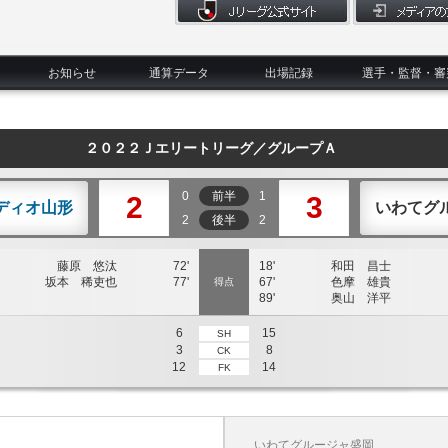
お知らせ
通算データ
出場記録
選手・監督・審
２０２２Ｊエリートリーグ／グループＡ
0
前半
1
2
3
ディオ山形
いわてグ
2
後半
2
藤原 悠汰
72'
18'
和田 昌士
坂本 稀吏也
77'
67'
色摩 雄貴
得点
89'
奥山 洋平
6
15
SH
3
8
CK
12
14
FK
いわてグルージャ盛岡