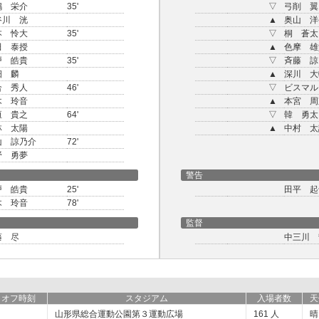
嶋 栄介
35'
▽
弓削 翼
谷川 洸
▲
奥山 洋
本 怜大
35'
▽
桐 蒼太
田 泰授
▲
色摩 雄
戸 皓貴
35'
▽
斉藤 諒
畑 麟
▲
深川 大
合 秀人
46'
▽
ビスマル
木 玲音
▲
本宮 周
垣 貴之
64'
▽
韓 勇太
林 太陽
▲
中村 太
山 諒乃介
72'
野 勇夢
警告
戸 皓貴
25'
田平 起
木 玲音
78'
監督
藤 尽
中三川 
クオフ時刻
スタジアム
入場者数
天
山形県総合運動公園第３運動広場
161
人
晴