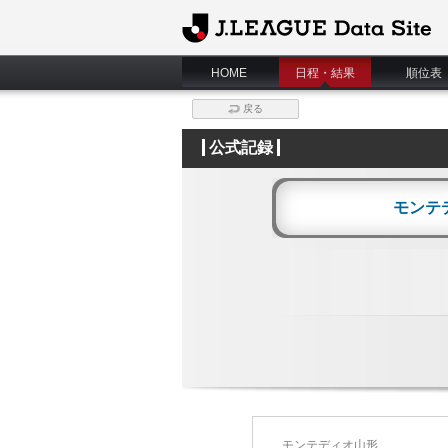
J.League Data Site
HOME
日程・結果
順位表
戻る
公式記録
モンテ
モンテディオ山形