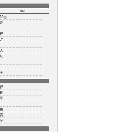
TIME
我志
誓
也
ク
人
剣
士
行
輔
平
東
貴
記