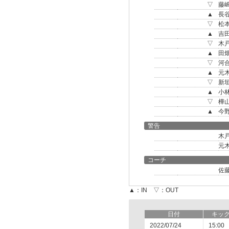
▽
藤
▲
長
▽
松
▲
吉
▽
木
▲
田
▽
河
▲
元
▽
新
▲
小
▽
樺
▲
今
警告
木
元
コーチ
佐
▲：IN ▽：OUT
日付
キッ
2022/07/24
15:00