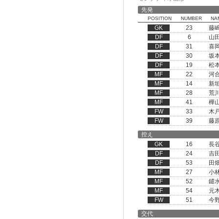
先発
POSITION
NUMBER
NA
GK
23
藤
DF
6
山
DF
31
喜
DF
30
坂
DF
19
松
MF
22
河
MF
14
新
MF
28
荒
MF
41
樺
FW
33
木
FW
39
藤
控え
GK
16
長
DF
24
吉
DF
53
田
MF
27
小
MF
52
鑓
MF
54
元
FW
51
今
交代