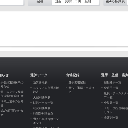
副審
国吉 真樹 , 市川 航輔
第4の審判員
知らせ
通算データ
出場記録
選手・監督・審
選手登録追加抹消の
通算勝敗表
選手出場記録
登録選手一覧
お知らせ
スタジアム別通算勝
警告・退場・出場停
全選手一覧
役員・スタッフ登録
敗表
止
役員・チームスタ
追加抹消のお知らせ
天候別勝敗表
フ一覧
出場停止選手のお知
対戦データ一覧
全監督一覧
らせ
状況別勝敗表
Ｊリーグ担当審判
公式記録訂正のお知
リスト
時間帯別得失点
らせ
全審判一覧
通算出場試合数ラン
キング