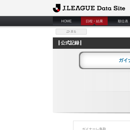
J.League Data Site
HOME
日程・結果
順位表
戻る
公式記録
ガイ
ガイナーレ鳥取