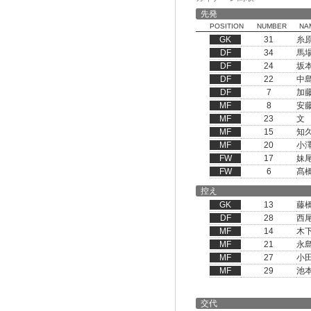
先発
POSITION
NUMBER
NA
GK
31
糸
DF
34
馬
DF
24
坂
DF
22
中
DF
7
加
MF
8
安
MF
23
文
MF
15
知
MF
20
小
FW
17
妹
FW
6
髙
控え
GK
13
藤
DF
28
西
MF
14
木
MF
21
永
MF
27
小
MF
29
池
交代