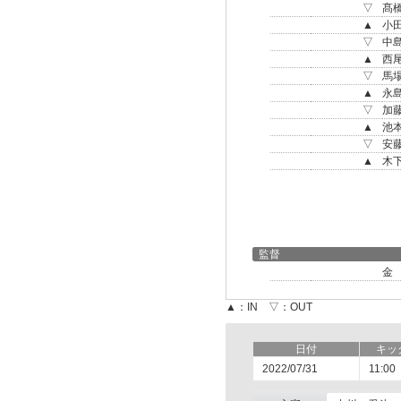
▽
髙
▲
小
▽
中
▲
西
▽
馬
▲
永
▽
加
▲
池
▽
安
▲
木
監督
金
▲：IN ▽：OUT
日付
キッ
2022/07/31
11:00