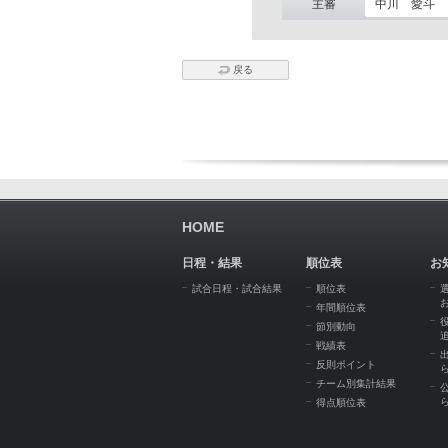
主審
中川 愛斗
戻る
HOME
日程・結果
順位表
お
試合日程・試合結果
順位表
年間順位表
節別動向
戦績表
反則ポイント
チーム別集計結果
得点順位表