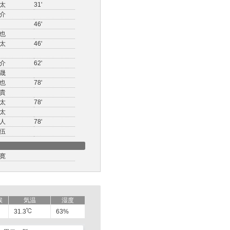
太
31'
介
46'
也
太
46'
介
62'
晟
也
78'
貴
太
78'
太
人
78'
伍
寛
候
気温
湿度
31.3
63%