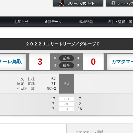
お知らせ
通算データ
出場記録
選手・監督・審
２０２２Ｊエリートリーグ／グループＣ
0
前半
0
3
0
ナーレ鳥取
カマタマ
3
後半
0
文 仁柱
64'
妹尾 直哉
71'
得点
小田垣 旋
90'+2
17
7
SH
7
2
CK
7
16
FK
カマタマーレ讃岐