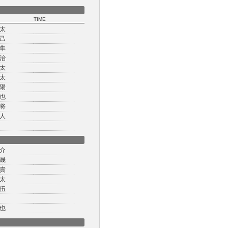
TIME
太
己
隼
治
太
太
陽
也
将
人
介
晟
貴
太
伍
也