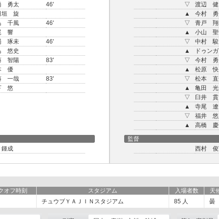
橋 勇太
46'
▽
渡辺 健
田垣 旋
▲
今村 勇
島 千風
46'
▽
青戸 翔
尾 響
▲
小山 聖
場 琢未
46'
▽
中村 駿
島 悠史
▲
ドゥンガ
藤 智陽
83'
▽
今村 勇
本 優
▲
松原 快
藤 一哉
83'
▽
松本 直
下 悠
▲
亀田 光
▽
臼井 貫
▲
寺尾 遼
▽
福井 悠
▲
高橋 慶
監督
 鍾成
西村 俊
クオフ時刻
スタジアム
入場者数
天
チュウブＹＡＪＩＮスタジアム
85
人
曇