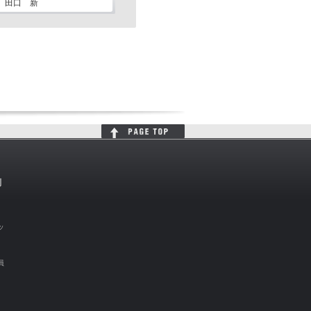
田口 新
判
ッ
員