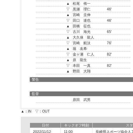
▲
松尾 侑一
▽
黒瀬 理仁
46'
▲
宮崎 圭伸
▽
田口 達也
46'
▲
田橋 征也
▽
古川 海光
65'
▲
大久保 龍人
▽
宮崎 航汰
76'
▲
堀 友希
▽
金ヶ瀬 仁人
82'
▲
原 龍生
▽
本田 一真
82'
▲
野田 大翔
警告
監督
原田 武男
▲：IN ▽：OUT
日付
キックオフ時刻
スタ
2022/11/12
11:00
長崎県スポーツ協会人