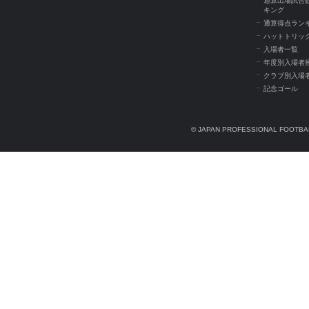
通算出場試合
キング
通算得点ラン
ハットトリッ
入場者一覧
年度別入場者
クラブ別入場
記念ゴール
© JAPAN PROFESSIONAL FOOTBAL