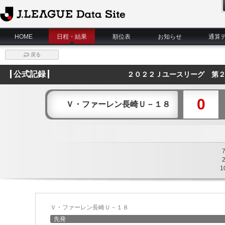
J.League Data Site
HOME
日程・結果
順位表
お知らせ
通算
戻る
公式記録
２０２２Ｊユースリーグ 第
0
Ｖ・ファーレン長崎Ｕ－１８
1
Ｖ・ファーレン長崎Ｕ－１８
先発