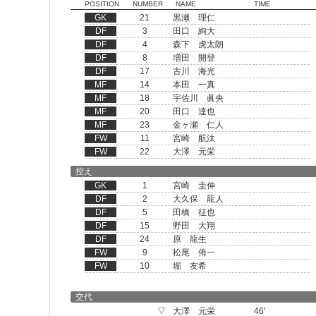
POSITION
NUMBER
NAME
TIME
GK
21
黒瀬 理仁
DF
3
田口 絢大
DF
4
森下 虎太朗
DF
8
増田 開登
DF
17
古川 海光
MF
14
本田 一真
MF
18
宇佐川 眞央
MF
20
田口 達也
MF
23
金ヶ瀬 仁人
FW
11
宮崎 航汰
FW
22
大澤 元栄
控え
GK
1
宮崎 圭伸
DF
2
大久保 龍人
DF
5
田橋 征也
DF
15
野田 大翔
DF
24
原 龍生
FW
9
松尾 侑一
FW
10
堀 友希
交代
▽
大澤 元栄
46'