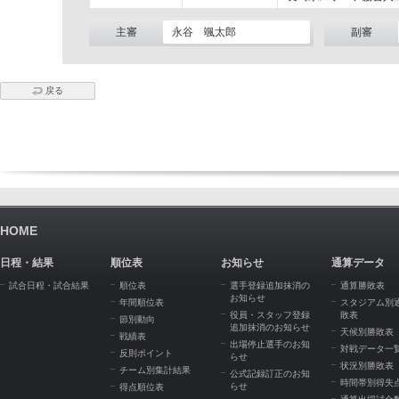
主審
永谷 颯太郎
副審
戻る
HOME
日程・結果
順位表
お知らせ
通算データ
試合日程・試合結果
順位表
選手登録追加抹消の
通算勝敗表
お知らせ
年間順位表
スタジアム別
役員・スタッフ登録
敗表
節別動向
追加抹消のお知らせ
天候別勝敗表
戦績表
出場停止選手のお知
対戦データ一
反則ポイント
らせ
状況別勝敗表
チーム別集計結果
公式記録訂正のお知
時間帯別得失
らせ
得点順位表