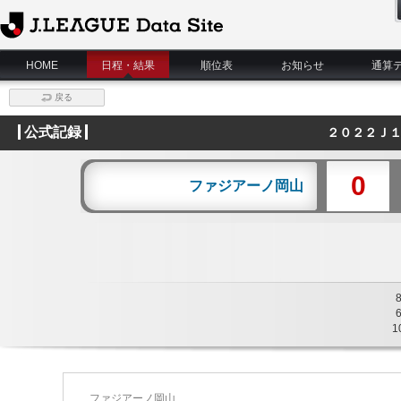
J.League Data Site
HOME
日程・結果
順位表
お知らせ
通算
戻る
公式記録
２０２２Ｊ１
0
ファジアーノ岡山
1
ファジアーノ岡山