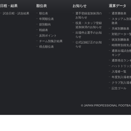
日程・結果
順位表
お知らせ
通算データ
試合日程・試合結果
順位表
選手登録追加抹消の
通算勝敗表
お知らせ
年間順位表
スタジアム別
役員・スタッフ登録
敗表
節別動向
追加抹消のお知らせ
天候別勝敗表
戦績表
出場停止選手のお知
対戦データ一
反則ポイント
らせ
状況別勝敗表
チーム別集計結果
公式記録訂正のお知
時間帯別得失
らせ
得点順位表
通算出場試合
キング
通算得点ラン
ハットトリッ
入場者一覧
年度別入場者
クラブ別入場
記念ゴール
© JAPAN PROFESSIONAL FOOTBAL