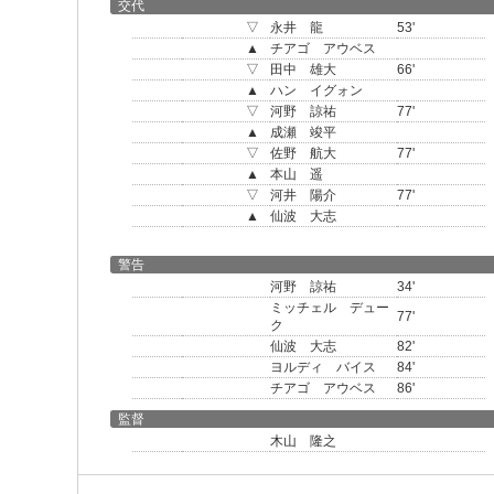
交代
▽
永井 龍
53'
▲
チアゴ アウベス
▽
田中 雄大
66'
▲
ハン イグォン
▽
河野 諒祐
77'
▲
成瀬 竣平
▽
佐野 航大
77'
▲
本山 遥
▽
河井 陽介
77'
▲
仙波 大志
警告
河野 諒祐
34'
ミッチェル デュー
77'
ク
仙波 大志
82'
ヨルディ バイス
84'
チアゴ アウベス
86'
監督
木山 隆之