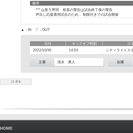
備考
*** 山形 5 野田 裕喜の警告は試合終了後の警告
声出し応援適用試合のため 、制限付きでの試合開催
▲：IN ▽：OUT
日付
キックオフ時刻
ス
2022/10/30
14:03
シティライトス
主審
清水 勇人
副審
戻る
HOME