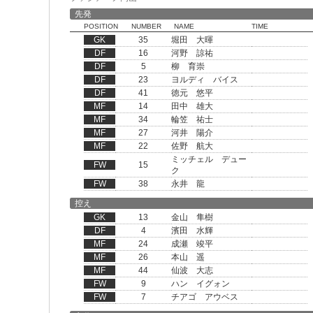
先発
POSITION
NUMBER
NAME
TIME
GK
35
堀田 大暉
DF
16
河野 諒祐
DF
5
柳 育崇
DF
23
ヨルディ バイス
DF
41
徳元 悠平
MF
14
田中 雄大
MF
34
輪笠 祐士
MF
27
河井 陽介
MF
22
佐野 航大
ミッチェル デュー
FW
15
ク
FW
38
永井 龍
控え
GK
13
金山 隼樹
DF
4
濱田 水輝
MF
24
成瀬 竣平
MF
26
本山 遥
MF
44
仙波 大志
FW
9
ハン イグォン
FW
7
チアゴ アウベス