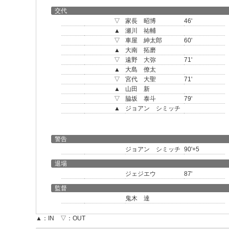
交代
▽
家長 昭博
46'
▲
瀬川 祐輔
▽
車屋 紳太郎
60'
▲
大南 拓磨
▽
遠野 大弥
71'
▲
大島 僚太
▽
宮代 大聖
71'
▲
山田 新
▽
脇坂 泰斗
79'
▲
ジョアン シミッチ
警告
ジョアン シミッチ
90'+5
退場
ジェジエウ
87'
監督
鬼木 達
▲：IN ▽：OUT