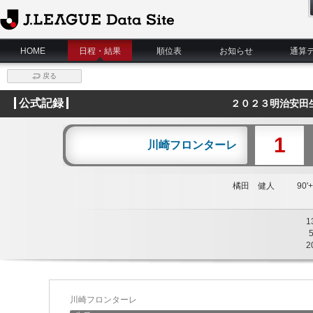
J.League Data Site
HOME
日程・結果
順位表
お知らせ
通算
戻る
公式記録
２０２３明治安田
1
川崎フロンターレ
橘田 健人
90'+
1
2
川崎フロンターレ