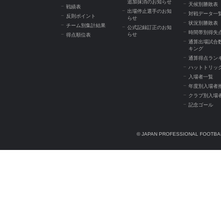
追加抹消のお知らせ
天候別勝敗表
戦績表
出場停止選手のお知
対戦データ一
反則ポイント
らせ
状況別勝敗表
チーム別集計結果
公式記録訂正のお知
時間帯別得失
らせ
得点順位表
通算出場試合
キング
通算得点ラン
ハットトリッ
入場者一覧
年度別入場者
クラブ別入場
記念ゴール
© JAPAN PROFESSIONAL FOOTBAL