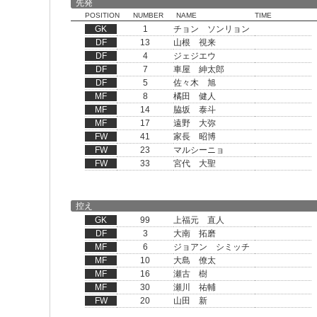
先発
POSITION
NUMBER
NAME
TIME
GK
1
チョン ソンリョン
DF
13
山根 視来
DF
4
ジェジエウ
DF
7
車屋 紳太郎
DF
5
佐々木 旭
MF
8
橘田 健人
MF
14
脇坂 泰斗
MF
17
遠野 大弥
FW
41
家長 昭博
FW
23
マルシーニョ
FW
33
宮代 大聖
控え
GK
99
上福元 直人
DF
3
大南 拓磨
MF
6
ジョアン シミッチ
MF
10
大島 僚太
MF
16
瀬古 樹
MF
30
瀬川 祐輔
FW
20
山田 新