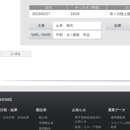
日付
キックオフ時刻
ス
2023/02/17
19:04
等々力陸上
主審
山本 雄大
副審
VAR／AVAR
中村 太 / 唐紙 学志
戻る
HOME
日程・結果
順位表
お知らせ
通算データ
試合日程・試合結果
順位表
選手登録追加抹消の
通算勝敗表
お知らせ
年間順位表
スタジアム別
役員・スタッフ登録
敗表
節別動向