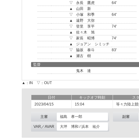
▽
永長 鷹虎
64'
▲
山田 新
▽
小塚 和季
64'
▲
遠野 大弥
▽
登里 享平
74'
▲
佐々木 旭
▽
家長 昭博
74'
▲
ジョアン シミッチ
▽
脇坂 泰斗
83'
▲
瀬古 樹
監督
鬼木 達
▲：IN ▽：OUT
日付
キックオフ時刻
ス
2023/04/15
15:04
等々力陸上競
主審
福島 孝一郎
副審
VAR／AVAR
大坪 博和 / 浜本 祐介