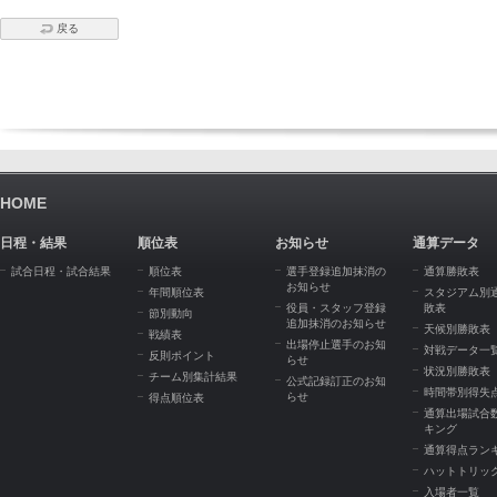
戻る
HOME
日程・結果
順位表
お知らせ
通算データ
試合日程・試合結果
順位表
選手登録追加抹消の
通算勝敗表
お知らせ
年間順位表
スタジアム別
役員・スタッフ登録
敗表
節別動向
追加抹消のお知らせ
天候別勝敗表
戦績表
出場停止選手のお知
対戦データ一
反則ポイント
らせ
状況別勝敗表
チーム別集計結果
公式記録訂正のお知
時間帯別得失
らせ
得点順位表
通算出場試合
キング
通算得点ラン
ハットトリッ
入場者一覧