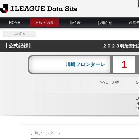
J.League Data Site
HOME
日程・結果
順位表
お知らせ
通算
戻る
公式記録
２０２３明治安田
1
川崎フロンターレ
宮代 大聖
56
1
1
川崎フロンターレ