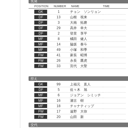
先発
POSITION
NUMBER
NAME
TIME
GK
1
チョン ソンリョン
DF
13
山根 視来
DF
3
大南 拓磨
DF
29
高井 幸大
DF
2
登里 享平
MF
8
橘田 健人
MF
14
脇坂 泰斗
MF
49
小塚 和季
FW
41
家長 昭博
FW
26
永長 鷹虎
FW
33
宮代 大聖
控え
GK
99
上福元 直人
DF
5
佐々木 旭
MF
6
ジョアン シミッチ
MF
16
瀬古 樹
MF
18
チャナティップ
FW
17
遠野 大弥
FW
20
山田 新
交代