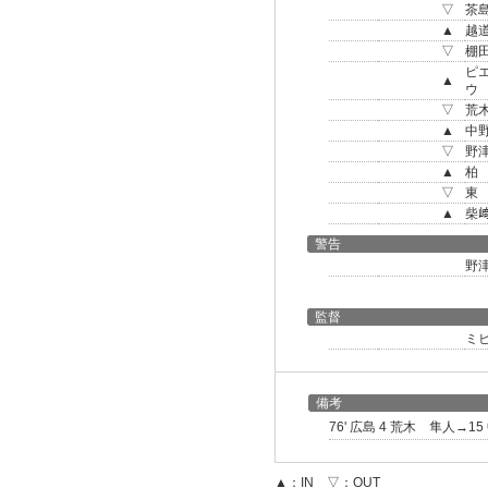
▽
茶
▲
越
▽
棚
ピ
▲
ウ
▽
荒
▲
中
▽
野
▲
柏
▽
東
▲
柴
警告
野
監督
ミ
備考
76' 広島 4 荒木 隼人
▲：IN ▽：OUT