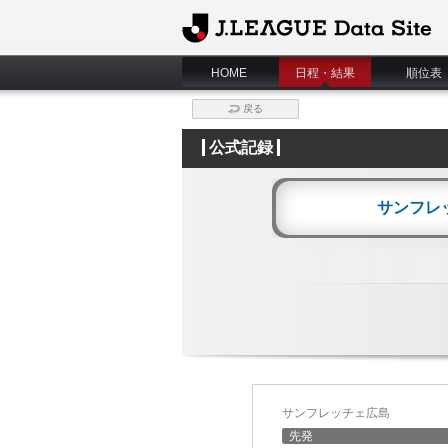
J.League Data Site
HOME
日程・結果
順位表
戻る
公式記録
サンフレ
サンフレッチェ広島
先発