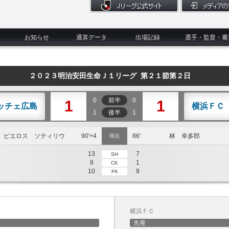
お知らせ
通算データ
出場記録
選手・監督・審
２０２３明治安田生命Ｊ１リーグ 第２１節第２日
0
前半
0
1
1
ッチェ広島
横浜ＦＣ
1
後半
1
ピエロス ソティリウ
90'+4
86'
林 幸多郎
得点
13
7
SH
8
1
CK
10
9
FK
横浜ＦＣ
先発