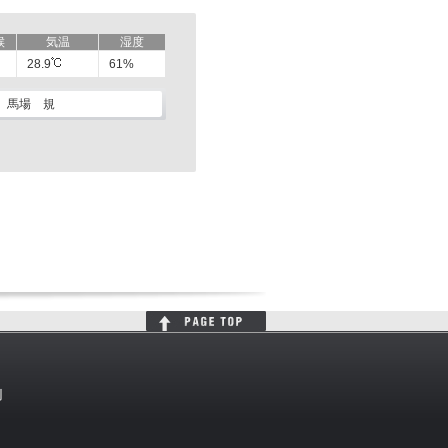
候
気温
湿度
28.9
61%
馬場 規
判