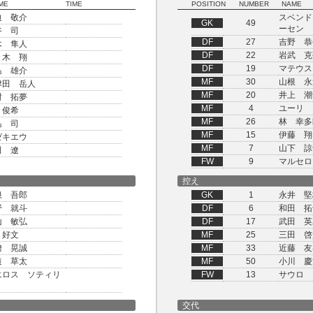
ME
TIME
POSITION
NUMBER
NAME
迫 敬介
スベンド
GK
49
ーセン
谷 司
DF
27
吉野 恭
木 隼人
DF
22
岩武 克
々木 翔
DF
19
マテウス
島 雄介
MF
30
山根 永
津田 岳人
MF
20
井上 潮
村 拓夢
MF
4
ユーリ 
 俊希
MF
26
林 幸多
島 司
MF
15
伊藤 翔
ゼキエウ
MF
7
山下 諒
田 遼
FW
9
マルセロ
控え
浪 吾郎
GK
1
永井 堅
野 就斗
DF
6
和田 拓
山 敏弘
DF
17
武田 英
 好文
MF
25
三田 啓
﨑 晃誠
MF
33
近藤 友
道 草太
MF
50
小川 慶
エロス ソティリ
FW
13
サウロ 
交代