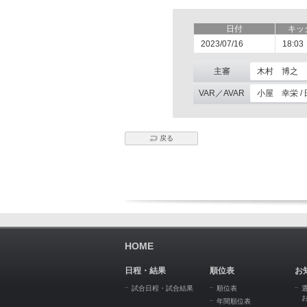
日付
キッ
2023/07/16
18:03
主審
木村 博之
VAR／AVAR
小屋 幸栄 /
戻る
HOME
日程・結果
順位表
お
試合日程・試合結果
順位表
年間順位表