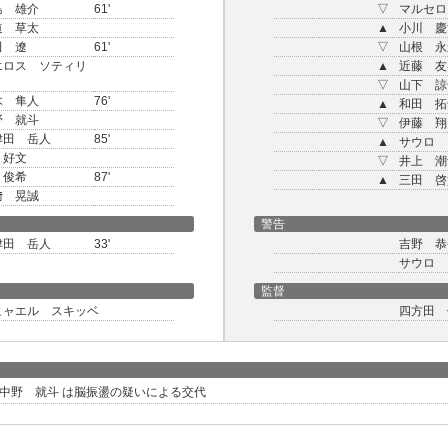
島 雄介
61'
▽
マルセロ
道 草太
▲
小川 慶
田 遼
61'
▽
山根 永
エロス ソティリ
▲
近藤 友
▽
山下 諒
木 隼人
76'
▲
和田 拓
野 就斗
▽
伊藤 翔
津田 岳人
85'
▲
サウロ 
 好文
▽
井上 潮
 俊希
87'
▲
三田 啓
﨑 晃誠
警告
津田 岳人
33'
吉野 恭
サウロ 
監督
ヒャエル スキッベ
四方田 
→15 中野 就斗 は脳振盪の疑いによる交代