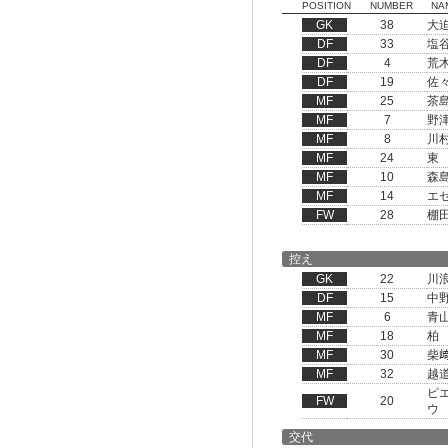
POSITION
NUMBER
NA
GK
38
大
DF
33
塩
DF
4
荒
DF
19
佐
MF
25
茶
MF
7
野
MF
8
川
MF
24
東
MF
10
森
MF
14
エ
FW
28
棚
控え
GK
22
川
DF
15
中
MF
6
青
MF
18
柏
MF
30
柴
MF
32
越
ピ
FW
20
ウ
交代