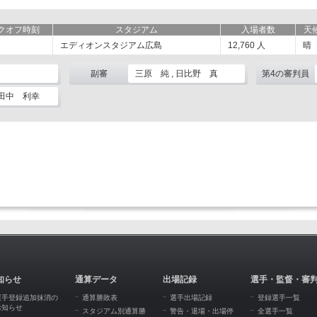
クオフ時刻
スタジアム
入場者数
天
エディオンスタジアム広島
12,760
人
晴
副審
三原 純 , 日比野 真
第4の審判員
 田中 利幸
知らせ
通算データ
出場記録
選手・監督・審
選手登録追加抹消の
通算勝敗表
選手出場記録
登録選手一覧
お知らせ
スタジアム別通算勝
警告・退場・出場停
全選手一覧