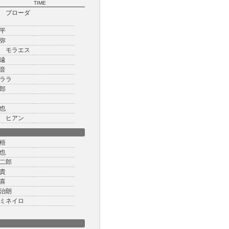
TIME
 ブローダ
平
弥
 モラエス
遠
音
ララ
郎
也
 ヒアン
梧
也
二郎
貴
喜
治朗
ミネイロ