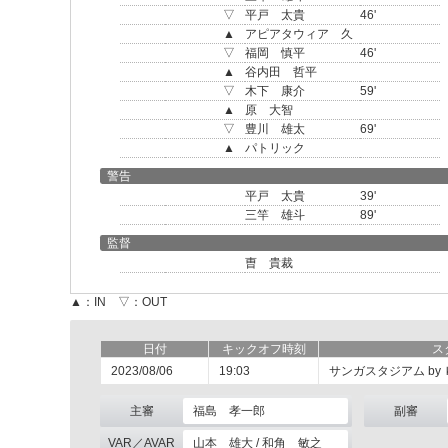
▽
平戸 太貴
46'
▲
アピアタウィア 久
▽
福岡 慎平
46'
▲
谷内田 哲平
▽
木下 康介
59'
▲
原 大智
▽
豊川 雄太
69'
▲
パトリック
警告
平戸 太貴
39'
三竿 雄斗
89'
監督
曺 貴裁
▲：IN ▽：OUT
日付
キックオフ時刻
ス
2023/08/06
19:03
サンガスタジアム by
主審
福島 孝一郎
副審
VAR／AVAR
山本 雄大 / 和角 敏之