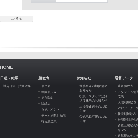
戻る
HOME
日程・結果
順位表
お知らせ
通算データ
試合日程・試合結果
順位表
選手登録追加抹消の
通算勝敗表
お知らせ
年間順位表
スタジアム別
役員・スタッフ登録
敗表
節別動向
追加抹消のお知らせ
天候別勝敗表
戦績表
出場停止選手のお知
対戦データ一
反則ポイント
らせ
状況別勝敗表
チーム別集計結果
公式記録訂正のお知
時間帯別得失
らせ
得点順位表
通算出場試合
キング
通算得点ラン