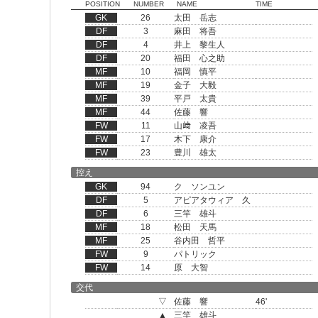
POSITION
NUMBER
NAME
TIME
GK
26
太田 岳志
DF
3
麻田 将吾
DF
4
井上 黎生人
DF
20
福田 心之助
MF
10
福岡 慎平
MF
19
金子 大毅
MF
39
平戸 太貴
MF
44
佐藤 響
FW
11
山﨑 凌吾
FW
17
木下 康介
FW
23
豊川 雄太
控え
GK
94
ク ソンユン
DF
5
アピアタウィア 久
DF
6
三竿 雄斗
MF
18
松田 天馬
MF
25
谷内田 哲平
FW
9
パトリック
FW
14
原 大智
交代
▽
佐藤 響
46'
▲
三竿 雄斗