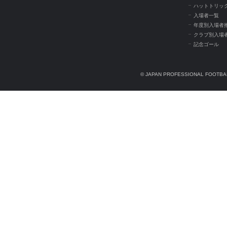
ハットトリッ
入場者一覧
年度別入場者
クラブ別入場
記念ゴール
© JAPAN PROFESSIONAL FOOTBAL