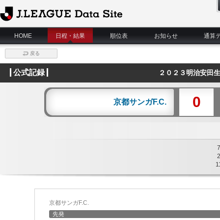
J.League Data Site
HOME
日程・結果
順位表
お知らせ
通算
戻る
公式記録
２０２３明治安田生
0
京都サンガF.C.
1
京都サンガF.C.
先発