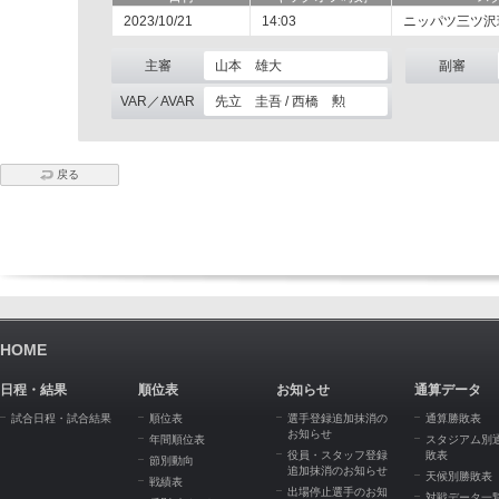
2023/10/21
14:03
ニッパツ三ツ沢
主審
山本 雄大
副審
VAR／AVAR
先立 圭吾 / 西橋 勲
戻る
HOME
日程・結果
順位表
お知らせ
通算データ
試合日程・試合結果
順位表
選手登録追加抹消の
通算勝敗表
お知らせ
年間順位表
スタジアム別
役員・スタッフ登録
敗表
節別動向
追加抹消のお知らせ
天候別勝敗表
戦績表
出場停止選手のお知
対戦データ一