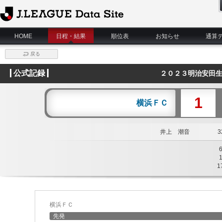
J.League Data Site
HOME
日程・結果
順位表
お知らせ
通算
戻る
公式記録
２０２３明治安田生
1
横浜ＦＣ
井上 潮音
32
1
横浜ＦＣ
先発