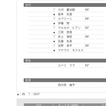
交代
▽
小川 慶治朗
69'
▲
坂本 亘基
▽
カプリーニ
69'
▲
伊藤 翔
▽
マルセロ ヒアン
82'
▲
三田 啓貴
▽
井上 潮音
89'
▲
近藤 友喜
▽
吉野 恭平
89'
▲
マテウス モラエス
警告
ユーリ ララ
62'
監督
四方田 修平
▲：IN ▽：OUT
日付
キックオフ時刻
ス