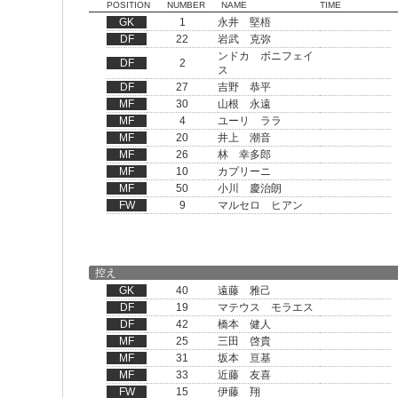
POSITION
NUMBER
NAME
TIME
GK
1
永井 堅梧
DF
22
岩武 克弥
ンドカ ボニフェイ
DF
2
ス
DF
27
吉野 恭平
MF
30
山根 永遠
MF
4
ユーリ ララ
MF
20
井上 潮音
MF
26
林 幸多郎
MF
10
カプリーニ
MF
50
小川 慶治朗
FW
9
マルセロ ヒアン
控え
GK
40
遠藤 雅己
DF
19
マテウス モラエス
DF
42
橋本 健人
MF
25
三田 啓貴
MF
31
坂本 亘基
MF
33
近藤 友喜
FW
15
伊藤 翔