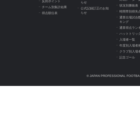
反則ポイント
らせ
状況別勝敗表
チーム別集計結果
公式記録訂正のお知
時間帯別得失
らせ
得点順位表
通算出場試合
キング
通算得点ラン
ハットトリッ
入場者一覧
年度別入場者
クラブ別入場
記念ゴール
© JAPAN PROFESSIONAL FOOTBAL