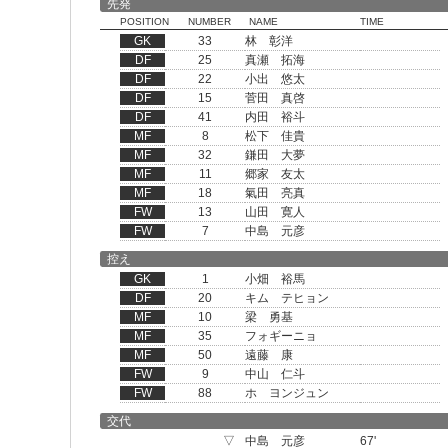
先発
POSITION
NUMBER
NAME
TIME
GK
33
林 彰洋
DF
25
真瀬 拓海
DF
22
小出 悠太
DF
15
菅田 真啓
DF
41
内田 裕斗
MF
8
松下 佳貴
MF
32
鎌田 大夢
MF
11
郷家 友太
MF
18
氣田 亮真
FW
13
山田 寛人
FW
7
中島 元彦
控え
GK
1
小畑 裕馬
DF
20
キム テヒョン
MF
10
梁 勇基
MF
35
フォギーニョ
MF
50
遠藤 康
FW
9
中山 仁斗
FW
88
ホ ヨンジュン
交代
▽
中島 元彦
67'