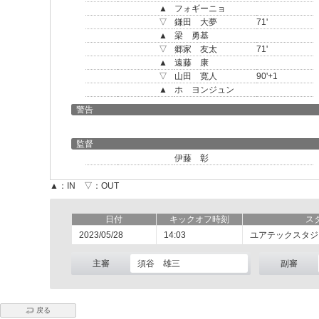
▲
フォギーニョ
▽
鎌田 大夢
71'
▲
梁 勇基
▽
郷家 友太
71'
▲
遠藤 康
▽
山田 寛人
90'+1
▲
ホ ヨンジュン
警告
監督
伊藤 彰
▲：IN ▽：OUT
日付
キックオフ時刻
ス
2023/05/28
14:03
ユアテックスタジ
主審
須谷 雄三
副審
戻る