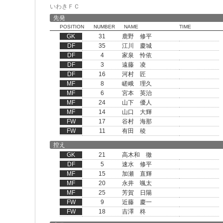
いわきＦＣ
先発
POSITION
NUMBER
NAME
TIME
GK
31
鹿野 修平
DF
35
江川 慶城
DF
4
家泉 怜依
DF
3
遠藤 凌
DF
16
河村 匠
MF
8
嵯峨 理久
MF
6
宮本 英治
MF
24
山下 優人
MF
14
山口 大輝
FW
17
谷村 海那
FW
11
有田 稜
控え
GK
21
高木和 徹
DF
5
速水 修平
MF
15
加瀬 直輝
MF
20
永井 颯太
MF
25
芳賀 日陽
FW
9
近藤 慶一
FW
18
吉澤 柊