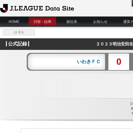
J.League Data Site
HOME
日程・結果
順位表
お知らせ
通算
戻る
公式記録
２０２３明治安田生
0
いわきＦＣ
1