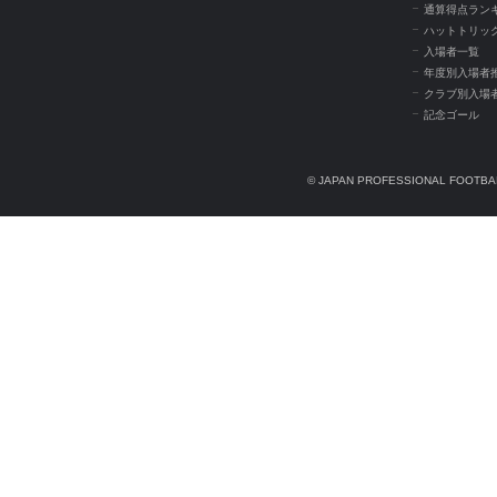
通算得点ラン
ハットトリッ
入場者一覧
年度別入場者
クラブ別入場
記念ゴール
© JAPAN PROFESSIONAL FOOTBAL