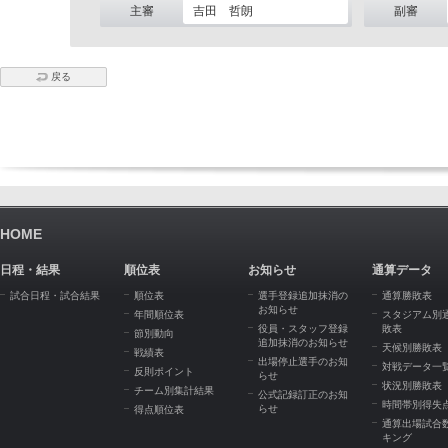
主審
吉田 哲朗
副審
戻る
HOME
日程・結果
順位表
お知らせ
通算データ
試合日程・試合結果
順位表
選手登録追加抹消の
通算勝敗表
お知らせ
年間順位表
スタジアム別
役員・スタッフ登録
敗表
節別動向
追加抹消のお知らせ
天候別勝敗表
戦績表
出場停止選手のお知
対戦データ一
反則ポイント
らせ
状況別勝敗表
チーム別集計結果
公式記録訂正のお知
時間帯別得失
らせ
得点順位表
通算出場試合
キング