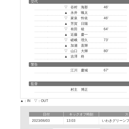
交代
▽
谷村 海那
46'
▲
永井 颯太
▽
家泉 怜依
46'
▲
芳賀 日陽
▽
有田 稜
64'
▲
近藤 慶一
▽
嵯峨 理久
73'
▲
加瀬 直輝
▽
山口 大輝
80'
▲
吉澤 柊
警告
江川 慶城
67'
監督
村主 博正
▲：IN ▽：OUT
日付
キックオフ時刻
ス
2023/06/03
13:03
いわきグリーン