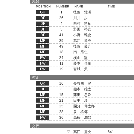
先発
POSITION
NUMBER
NAME
TIME
GK
1
後藤 雅明
DF
26
川井 歩
DF
4
西村 慧祐
DF
5
野田 裕喜
DF
41
小野 雅史
MF
29
髙江 麗央
MF
49
後藤 優介
MF
18
南 秀仁
FW
24
横山 塁
FW
11
藤本 佳希
FW
19
宮城 天
控え
GK
16
長谷川 洸
DF
3
熊本 雄太
MF
15
藤田 息吹
MF
21
田中 渉
MF
25
國分 伸太郎
MF
28
泉 柊椰
FW
36
高橋 潤哉
交代
▽
髙江 麗央
64'