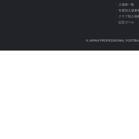
入場者一覧
年度別入場者
クラブ別入場
記念ゴール
© JAPAN PROFESSIONAL FOOTBAL