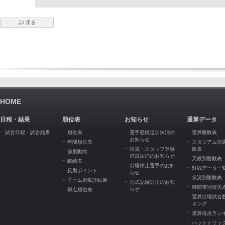
戻る
HOME
日程・結果
順位表
お知らせ
通算データ
試合日程・試合結果
順位表
選手登録追加抹消の
通算勝敗表
お知らせ
年間順位表
スタジアム別
役員・スタッフ登録
敗表
節別動向
追加抹消のお知らせ
天候別勝敗表
戦績表
出場停止選手のお知
対戦データ一
反則ポイント
らせ
状況別勝敗表
チーム別集計結果
公式記録訂正のお知
時間帯別得失
らせ
得点順位表
通算出場試合
キング
通算得点ラン
ハットトリッ