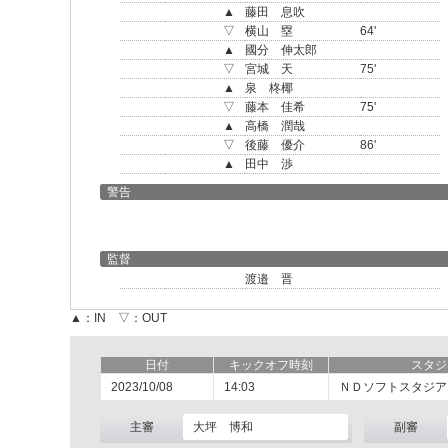
▲
藤田 息吹
▽
横山 塁
64'
▲
國分 伸太郎
▽
宮城 天
75'
▲
泉 柊椰
▽
藤本 佳希
75'
▲
高橋 潤哉
▽
後藤 優介
86'
▲
田中 渉
警告
監督
渡邉 晋
▲：IN ▽：OUT
日付
キックオフ時刻
スタジ
2023/10/08
14:03
ＮＤソフトスタジア
主審
大坪 博和
副審