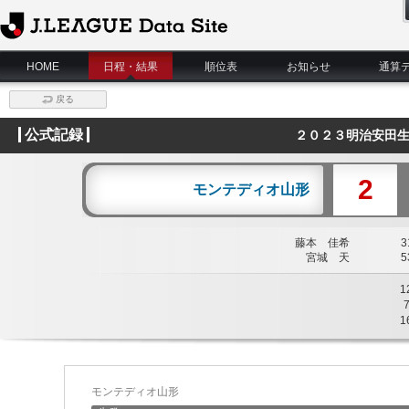
J.League Data Site
HOME
日程・結果
順位表
お知らせ
通算
戻る
公式記録
２０２３明治安田生
2
モンテディオ山形
藤本 佳希
31
宮城 天
53
1
1
モンテディオ山形