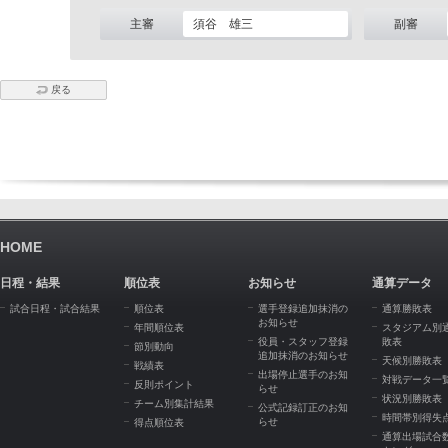
主審
須谷 雄三
副審
戻る
HOME
日程・結果
順位表
お知らせ
通算データ
試合日程・試合結果
順位表
選手登録追加抹消の
通算勝敗表
お知らせ
年間順位表
スタジアム別
役員・スタッフ登録
敗表
節別動向
追加抹消のお知らせ
天候別勝敗表
戦績表
出場停止選手のお知
対戦データ一
反則ポイント
らせ
状況別勝敗表
チーム別集計結果
公式記録訂正のお知
時間帯別得失
らせ
得点順位表
通算出場試合