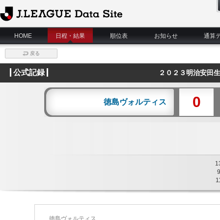
J.League Data Site
HOME
日程・結果
順位表
お知らせ
通算
戻る
公式記録
２０２３明治安田生
0
徳島ヴォルティス
1
1
徳島ヴォルティス