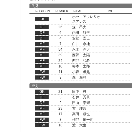
先発
POSITION
NUMBER
NAME
TIME
ホセ アウレリオ
GK
1
スアレス
DF
26
森 昂大
DF
6
内田 航平
DF
4
安部 崇士
MF
7
白井 永地
MF
54
永木 亮太
MF
39
西野 太陽
MF
24
西谷 和希
MF
10
杉本 太郎
FW
11
杉森 考起
FW
9
森 海渡
控え
GK
21
田中 颯
DF
5
石井 秀典
DF
2
田向 泰輝
MF
23
玄 理吾
MF
17
髙田 颯也
FW
8
柿谷 曜一朗
FW
16
渡 大生