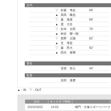
交代
▽
杉森 考起
66'
▲
髙田 颯也
▽
森 海渡
66'
▲
渡 大生
▽
杉本 太郎
70'
▲
柿谷 曜一朗
▽
西野 太陽
82'
▲
玄 理吾
▽
森 昂大
82'
▲
田向 泰輝
警告
安部 崇士
44'
監督
吉田 達磨
▲：IN ▽：OUT
日付
キックオフ時刻
2023/10/22
14:03
鳴門・大塚スポーツパーク