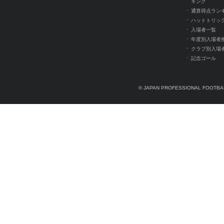
キング
通算得点ラン
ハットトリッ
入場者一覧
年度別入場者
クラブ別入場
記念ゴール
© JAPAN PROFESSIONAL FOOTBAL