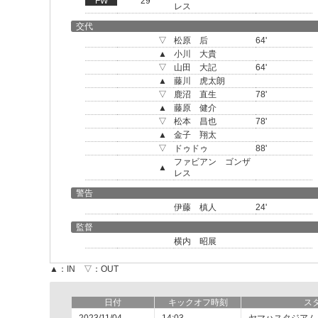
FW
29
レス
交代
▽
松原 后
64'
▲
小川 大貴
▽
山田 大記
64'
▲
藤川 虎太朗
▽
鹿沼 直生
78'
▲
藤原 健介
▽
松本 昌也
78'
▲
金子 翔太
▽
ドゥドゥ
88'
ファビアン ゴンザ
▲
レス
警告
伊藤 槙人
24'
監督
横内 昭展
▲：IN ▽：OUT
日付
キックオフ時刻
ス