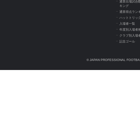
通算出場試合
キング
通算得点ラン
ハットトリッ
入場者一覧
年度別入場者
クラブ別入場
記念ゴール
© JAPAN PROFESSIONAL FOOTBAL