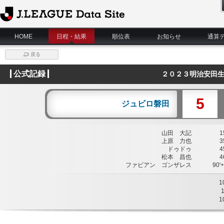
J.League Data Site
HOME
日程・結果
順位表
お知らせ
通算
戻る
公式記録
２０２３明治安田生
5
ジュビロ磐田
山田 大記
15
上原 力也
35
ドゥドゥ
45
松本 昌也
46
ファビアン ゴンザレス
90'+
1
1