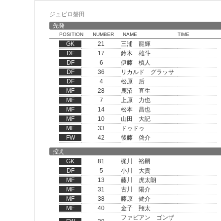
ジュビロ磐田
先発
POSITION
NUMBER
NAME
TIME
GK
21
三浦 龍輝
DF
17
鈴木 雄斗
DF
6
伊藤 槙人
DF
36
リカルド グラッサ
DF
4
松原 后
MF
28
鹿沼 直生
MF
7
上原 力也
MF
14
松本 昌也
MF
10
山田 大記
MF
33
ドゥドゥ
FW
42
後藤 啓介
控え
GK
81
梶川 裕嗣
DF
5
小川 大貴
MF
13
藤川 虎太朗
MF
31
古川 陽介
MF
38
藤原 健介
MF
40
金子 翔太
ファビアン ゴンザ