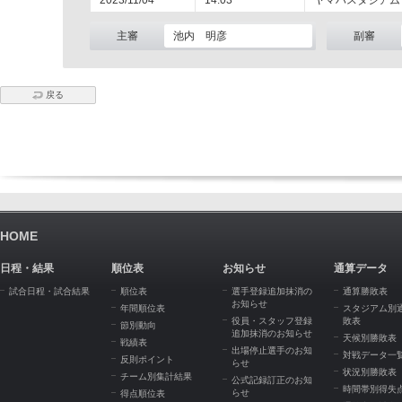
2023/11/04
14:03
ヤマハスタジアム
主審
池内 明彦
副審
戻る
HOME
日程・結果
順位表
お知らせ
通算データ
試合日程・試合結果
順位表
選手登録追加抹消の
通算勝敗表
お知らせ
年間順位表
スタジアム別
役員・スタッフ登録
敗表
節別動向
追加抹消のお知らせ
天候別勝敗表
戦績表
出場停止選手のお知
対戦データ一
反則ポイント
らせ
状況別勝敗表
チーム別集計結果
公式記録訂正のお知
時間帯別得失
らせ
得点順位表