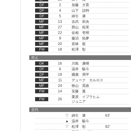
DF
2
加藤 大育
DF
4
山下 諒時
DF
5
綿引 康
MF
13
吉武 莉央
MF
27
西山 拓実
MF
22
佐相 壱明
MF
9
藤沼 拓夢
MF
20
若林 龍
FW
18
松澤 彰
控え
GK
16
川島 康暉
DF
6
温井 駿斗
DF
19
國廣 周平
MF
11
デューク カルロス
MF
24
牧山 晃政
FW
14
安藤 翼
栗原 イブラヒム
FW
26
ジュニア
交代
▽
綿引 康
63'
▲
温井 駿斗
▽
松澤 彰
82'