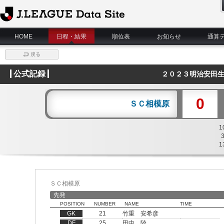
J.League Data Site
HOME
日程・結果
順位表
お知らせ
通算
戻る
公式記録
２０２３明治安田生
0
ＳＣ相模原
1
1
ＳＣ相模原
先発
POSITION
NUMBER
NAME
TIME
GK
21
竹重 安希彦
DF
25
田中 陸