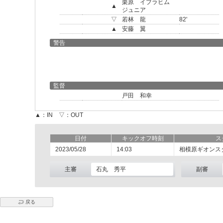
栗原 イブラヒム
▲
ジュニア
▽
若林 龍
82'
▲
安藤 翼
警告
監督
戸田 和幸
▲：IN ▽：OUT
日付
キックオフ時刻
ス
2023/05/28
14:03
相模原ギオンス
主審
石丸 秀平
副審
戻る