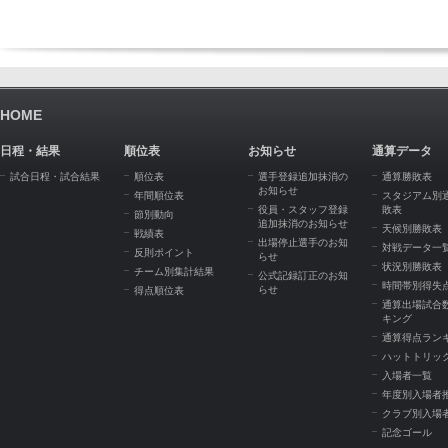
HOME
日程・結果
順位表
お知らせ
通算データ
試合日程・試合結果
順位表
選手登録追加抹消の
通算勝敗表
お知らせ
年間順位表
スタジアム別
役員・スタッフ登録
敗表
節別動向
追加抹消のお知らせ
天候別勝敗表
戦績表
出場停止選手のお知
対戦データ一
反則ポイント
らせ
状況別勝敗表
チーム別集計結果
公式記録訂正のお知
時間帯別得失
らせ
得点順位表
通算出場試合
キング
通算得点ラン
ハットトリッ
入場者一覧
年度別入場者
クラブ別入場
記念ゴール