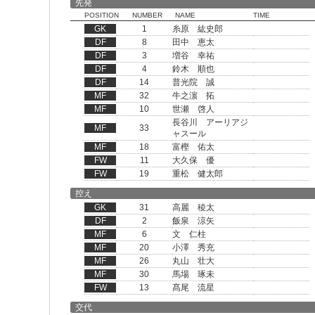
先発
POSITION
NUMBER
NAME
TIME
GK
1
糸原 紘史郎
DF
8
田中 恵太
DF
3
増谷 幸祐
DF
4
鈴木 順也
DF
14
普光院 誠
MF
32
牛之濵 拓
MF
10
世瀬 啓人
長谷川 アーリアジ
MF
33
ャスール
MF
18
富樫 佑太
FW
11
大久保 優
FW
19
重松 健太郎
控え
GK
31
高麗 稜太
DF
2
飯泉 涼矢
MF
6
文 仁柱
MF
20
小澤 秀充
MF
26
丸山 壮大
MF
30
馬場 琢未
FW
13
髙尾 流星
交代