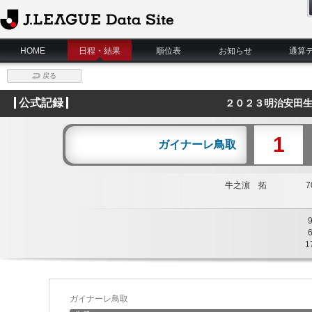
J.League Data Site
HOME
日程・結果
順位表
お知らせ
通算
戻る
公式記録
２０２３明治安田生
1
ガイナーレ鳥取
牛之濵 拓
70
1
ガイナーレ鳥取