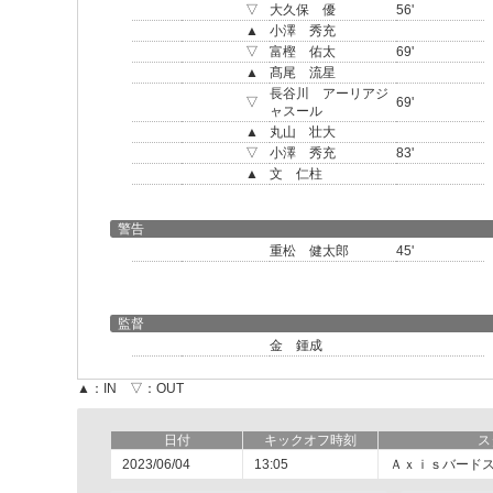
▽
大久保 優
56'
▲
小澤 秀充
▽
富樫 佑太
69'
▲
髙尾 流星
長谷川 アーリアジ
▽
69'
ャスール
▲
丸山 壮大
▽
小澤 秀充
83'
▲
文 仁柱
警告
重松 健太郎
45'
監督
金 鍾成
▲：IN ▽：OUT
日付
キックオフ時刻
ス
2023/06/04
13:05
Ａｘｉｓバード