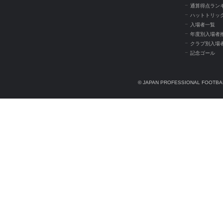
通算得点ラン
ハットトリッ
入場者一覧
年度別入場者
クラブ別入場
記念ゴール
© JAPAN PROFESSIONAL FOOTBAL