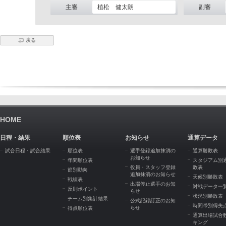
主審
植松 健太朗
副審
戻る
HOME
日程・結果
順位表
お知らせ
通算データ
試合日程・試合結果
順位表
選手登録追加抹消の
通算勝敗表
お知らせ
年間順位表
スタジアム別
役員・スタッフ登録
敗表
節別動向
追加抹消のお知らせ
天候別勝敗表
戦績表
出場停止選手のお知
対戦データ一
反則ポイント
らせ
状況別勝敗表
チーム別集計結果
公式記録訂正のお知
時間帯別得失
らせ
得点順位表
通算出場試合
キング